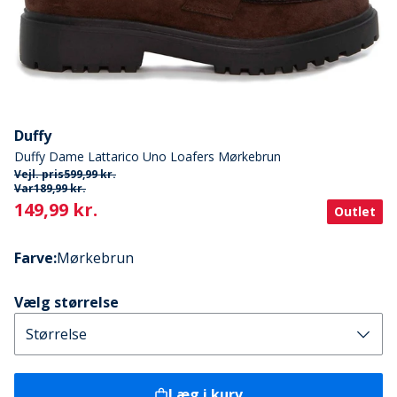
Duffy
Duffy Dame Lattarico Uno Loafers Mørkebrun
Vejl. pris
599,99 kr.
Var
189,99 kr.
Current
149,99 kr.
Outlet
Farve
:
Mørkebrun
Vælg størrelse
Læg i kurv