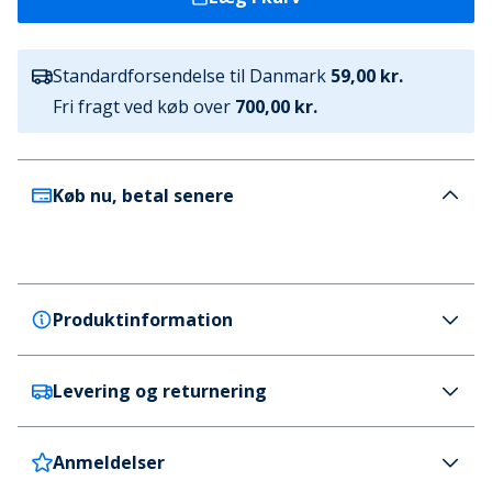
Standardforsendelse til Danmark
59,00 kr.
Fri fragt ved køb over
700,00 kr.
Køb nu, betal senere
Produktinformation
Levering og returnering
Duffy
Duffy Dame Lattarico Uno Loafers Mørkebrun
Farve
Anmeldelser
Danmark
59 kr. (700 kr.+ GRATIS)
Mørkebrun