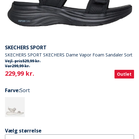
SKECHERS SPORT
SKECHERS SPORT SKECHERS Dame Vapor Foam Sandaler Sort
Vejl. pris
529,99 kr.
Var
299,99 kr.
Current
229,99 kr.
Outlet
Farve
:
Sort
Vælg størrelse