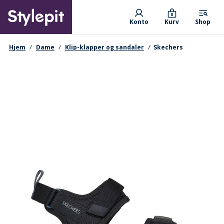
Skip
Primary departments
to
0
Konto
Kurv
Shop
main
content
navigationssti
Hjem
Dame
Klip-klapper og sandaler
Skechers