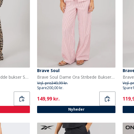
Brave Soul
Brave
Noisy May Dame Pasa vidde bukser Sort
Brave Soul Dame Ora Stribede Bukser Rød/Hvid
Vejl. pris
349,99 kr.
Vejl. p
Spare
200,00 kr.
Spare
Current
Curr
149,99 kr.
119,9
Nyheder