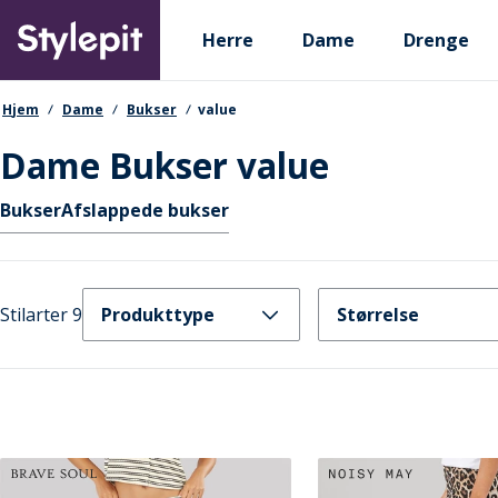
Skip
Primary departments
to
Herre
Dame
Drenge
main
content
navigationssti
Hjem
Dame
Bukser
value
Dame Bukser value
Hurtige links
Bukser
Afslappede bukser
Stilarter 9
Produkttype
Størrelse