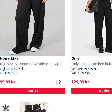
Noisy May
Only
Noisy May Dame Pasa Vide Ben Bukser Sort
Only Dame vide ben buks
Vejl. pris
269,99 kr.
Vejl. pris
299,99 kr.
Var
119,99 kr.
Var
149,99 kr.
Current
Current
99,99 kr.
129,99 kr.
Outlet
Outlet