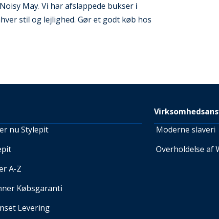
oisy May. Vi har afslappede bukser i
ver stil og lejlighed. Gør et godt køb hos
Virksomhedsans
r nu Stylepit
Moderne slaveri
pit
Overholdelse af 
er A-Z
nner Købsgaranti
set Levering