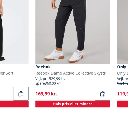
Reebok
Only
er Sort
Reebok Dame Active Collective Skystretch Vævede Bukser Sort
Vejl. pris
529,99 kr.
Vejl. p
Spare
360,00 kr.
Var
149
Current
Curr
169,99 kr.
119,9
Halv pris eller mindre