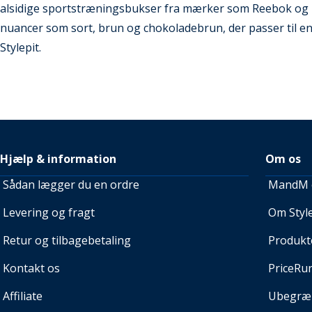
alsidige sportstræningsbukser fra mærker som Reebok og N
nuancer som sort, brun og chokoladebrun, der passer til enh
Stylepit.
Hjælp & information
Om os
Sådan lægger du en ordre
MandM e
Levering og fragt
Om Style
Retur og tilbagebetaling
Produkt
Kontakt os
PriceRu
Affiliate
Ubegræn