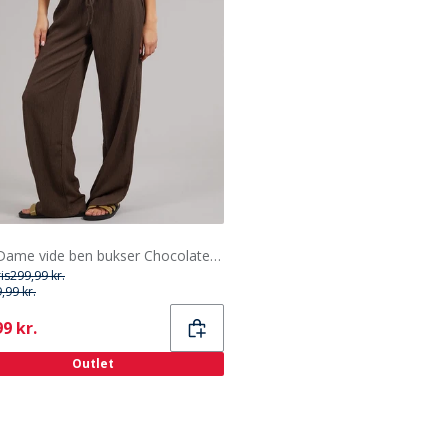
Only Dame vide ben bukser Chocolate Brown
ris
299,99 kr.
,99 kr.
ent
9 kr.
Outlet