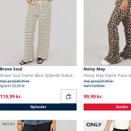
Brave Soul
Noisy May
Brave Soul Dame Alice Stribede Bukser Cream/Sort
Vejl. pris
249,99 kr.
Vejl. pris
229,99 kr.
Spare
130,00 kr.
Var
119,99 kr.
Current
Current
119,99 kr.
99,99 kr.
Nyheder
Outlet