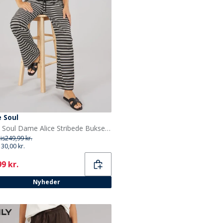
 Soul
Brave Soul Dame Alice Stribede Bukser Sort/Cream
ris
249,99 kr.
130,00 kr.
ent
9 kr.
Nyheder