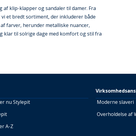
f klip-klapper og sandaler til damer. Fra
et bredt sortiment, der inkluderer både
d af farver, herunder metalliske nuancer,
ig klar til solrige dage med komfort og stil fra
Virksomhedsans
r nu Stylepit
Moderne slaveri
pit
Overholdelse af 
er A-Z