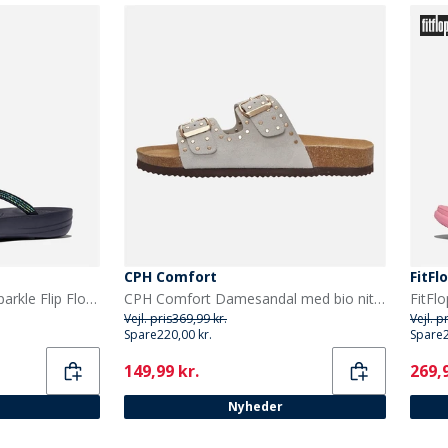
CPH Comfort
FitFl
FitFlop Dame Iqushion Sparkle Flip Flops Midnight Navy
CPH Comfort Damesandal med bio nitter Beige
Vejl. pris
369,99 kr.
Vejl. p
Spare
220,00 kr.
Spare
Current
Curr
149,99 kr.
269,9
Nyheder