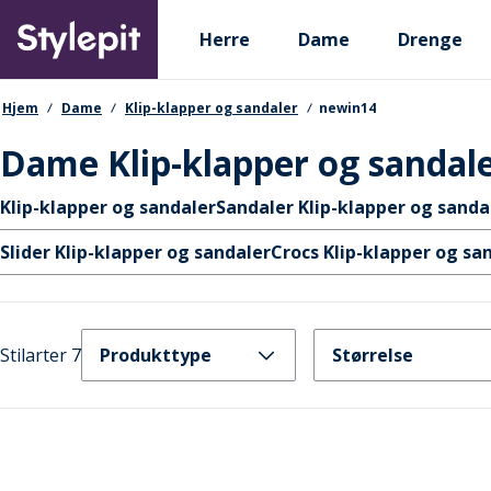
Skip
Primary departments
to
Herre
Dame
Drenge
main
content
navigationssti
Hjem
Dame
Klip-klapper og sandaler
newin14
Dame Klip-klapper og sandal
Hurtige links
Klip-klapper og sandaler
Sandaler Klip-klapper og sanda
Slider Klip-klapper og sandaler
Crocs Klip-klapper og sa
Stilarter 7
Produkttype
Størrelse