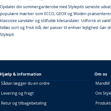
Opdater din sommergarderobe med Stylepits seneste udvalg a
populære mærker som ECCO, GEOX og Woden præsenterer vi 
klassiske sandaler og stilfulde kilesandaler. Udforsk et væl
tidløs sort og frisk blå, der passer til enhver lejlighed. Gør d
Stylepit.
Hjælp & information
Om os
Sådan lægger du en ordre
MandM e
Levering og fragt
Om Style
Retur og tilbagebetaling
Produkt