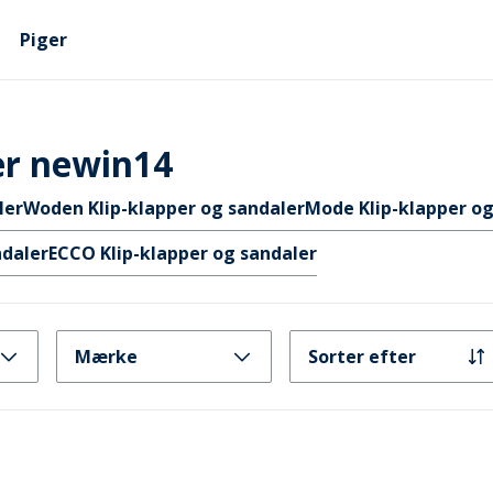
Piger
er newin14
ler
Woden Klip-klapper og sandaler
Mode Klip-klapper og
ndaler
ECCO Klip-klapper og sandaler
Mærke
Sorter efter