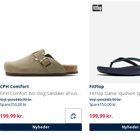
CPH Comfort
FitFlop
CPH Comfort Bio Clog Sandaler af ruskind Taupe
Vejl. pris
449,99 kr.
Vejl. pris
349,99 kr.
Spare
250,00 kr.
Spare
150,00 kr.
Current
Current
199,99 kr.
199,99 kr.
Nyheder
Nyheder