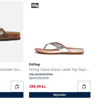
FitFlop
CPH Comfort Bio Tanga Sandaler Bronze
FitFlop Dame Gracie Læder Flip Flops Sølv
Vejl. pris
629,99 kr.
Spare
330,00 kr.
Current
299,99 kr.
Nyheder