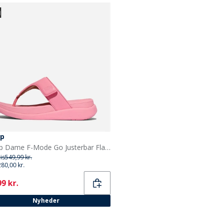
op
FitFlop Dame F-Mode Go Justerbar Flatform Tåspredere Sandaler Pink Perfect
ris
549,99 kr.
280,00 kr.
ent
9 kr.
Nyheder