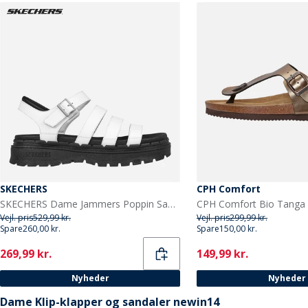
SKECHERS
CPH Comfort
SKECHERS Dame Jammers Poppin Sandaler Hvid
Vejl. pris
529,99 kr.
Vejl. pris
299,99 kr.
Spare
260,00 kr.
Spare
150,00 kr.
Current
Current
269,99 kr.
149,99 kr.
Nyheder
Nyheder
Dame Klip-klapper og sandaler newin14