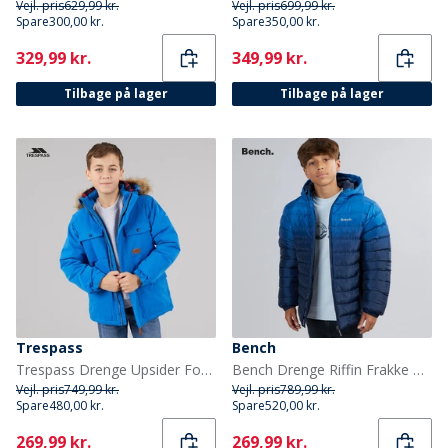
Vejl. pris
629,99 kr.
Vejl. pris
699,99 kr.
Spare
300,00 kr.
Spare
350,00 kr.
Current
Current
329,99 kr.
349,99 kr.
Tilbage på lager
Tilbage på lager
Trespass
Bench
Trespass Drenge Upsider Foret Vandtæt Parka Blå
Bench Drenge Riffin Frakke Navy
Vejl. pris
749,99 kr.
Vejl. pris
789,99 kr.
Spare
480,00 kr.
Spare
520,00 kr.
Current
Current
269,99 kr.
269,99 kr.