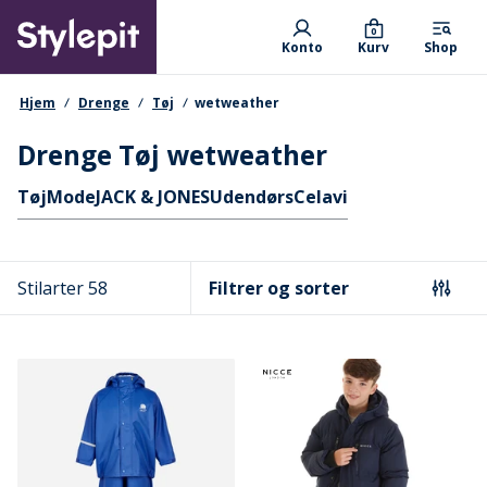
Skip
Primary departments
to
0
Konto
Kurv
Shop
main
content
navigationssti
Hjem
Drenge
Tøj
wetweather
Drenge Tøj wetweather
Hurtige links
Tøj
Mode
JACK & JONES
Udendørs
Celavi
Stilarter 58
Filtrer og sorter