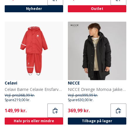
Nyheder
Outlet
Celavi
NICCE
Celavi Børne Celavie Ensfarvet PU Basis Regntøjs Sæt Baked Apple
NICCE Drenge Momoa Jakke Sort
Vejl. pris
368,99 kr.
Vejl. pris
999,99 kr.
Spare
219,00 kr.
Spare
630,00 kr.
Current
Current
149,99 kr.
369,99 kr.
Halv pris eller mindre
Tilbage på lager