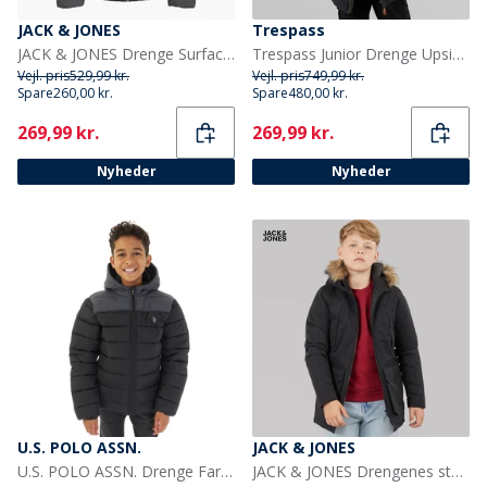
JACK & JONES
Trespass
JACK & JONES Drenge Surface Puffer Jakke Asphalt/Sort
Trespass Junior Drenge Upsider Isoleret Vandtæt Parka Sort
Vejl. pris
529,99 kr.
Vejl. pris
749,99 kr.
Spare
260,00 kr.
Spare
480,00 kr.
Current
Current
269,99 kr.
269,99 kr.
Nyheder
Nyheder
U.S. POLO ASSN.
JACK & JONES
U.S. POLO ASSN. Drenge Farveblok Åg Pufferjakke Sort
JACK & JONES Drengenes store parka med aftagelig pels Sort