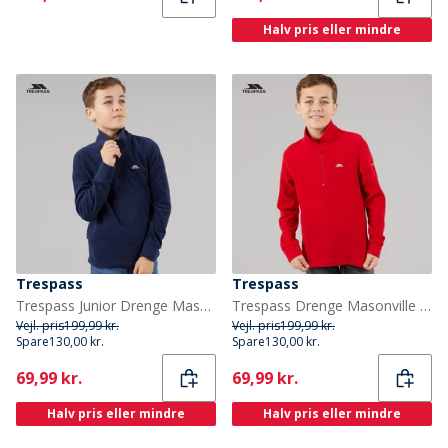
Halv pris eller mindre
Trespass
Trespass
Trespass Junior Drenge Masonville 1/2 Lynlås Mikro Fleece Blå
Trespass Drenge Masonville Fleece Rød
Vejl. pris
199,99 kr.
Vejl. pris
199,99 kr.
Spare
130,00 kr.
Spare
130,00 kr.
Current
Current
69,99 kr.
69,99 kr.
Halv pris eller mindre
Halv pris eller mindre