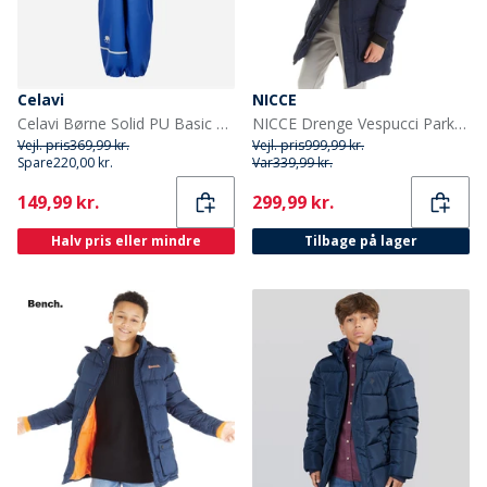
Celavi
NICCE
Celavi Børne Solid PU Basic Regntøj Sæt Havblå Oceanblue
NICCE Drenge Vespucci Parka Blå
Vejl. pris
369,99 kr.
Vejl. pris
999,99 kr.
Spare
220,00 kr.
Var
339,99 kr.
Current
Current
149,99 kr.
299,99 kr.
Halv pris eller mindre
Tilbage på lager