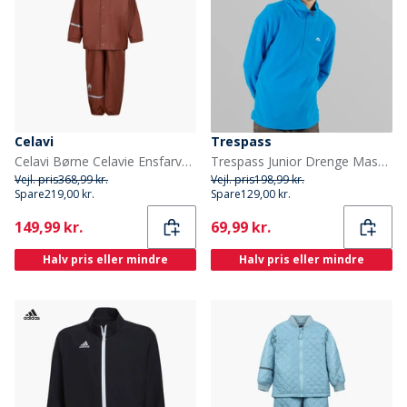
Celavi
Trespass
Celavi Børne Celavie Ensfarvet PU Basis Regntøjs Sæt Tortoise Shell
Trespass Junior Drenge Masonville 1/2 Lynlås Mikro Fleece Kobolt
Vejl. pris
368,99 kr.
Vejl. pris
198,99 kr.
Spare
219,00 kr.
Spare
129,00 kr.
Current
Current
149,99 kr.
69,99 kr.
Halv pris eller mindre
Halv pris eller mindre