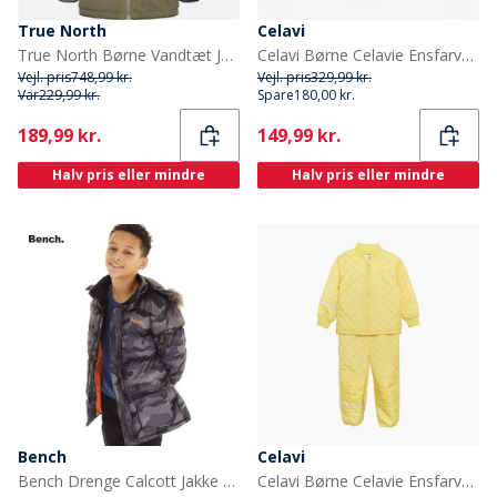
True North
Celavi
True North Børne Vandtæt Jakke Tarmac
Celavi Børne Celavie Ensfarvet Basis Termosæt Tortoise Shell
Vejl. pris
748,99 kr.
Vejl. pris
329,99 kr.
Var
229,99 kr.
Spare
180,00 kr.
Current
Current
189,99 kr.
149,99 kr.
Halv pris eller mindre
Halv pris eller mindre
Bench
Celavi
Bench Drenge Calcott Jakke Sort Digi Camo
Celavi Børne Celavie Ensfarvet Basis Termosæt Sundress