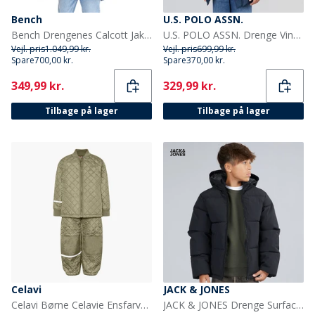
Bench
U.S. POLO ASSN.
Bench Drengenes Calcott Jakke Blå
U.S. POLO ASSN. Drenge Vinterjakke Blå
Vejl. pris
1.049,99 kr.
Vejl. pris
699,99 kr.
Spare
700,00 kr.
Spare
370,00 kr.
Current
Current
349,99 kr.
329,99 kr.
Tilbage på lager
Tilbage på lager
Celavi
JACK & JONES
Celavi Børne Celavie Ensfarvet Basis Termosæt Khaki
JACK & JONES Drenge Surface Puffer Jakke Sort