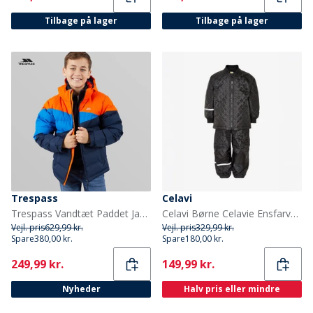
Tilbage på lager
Tilbage på lager
Trespass
Celavi
Trespass Vandtæt Paddet Jakke med Hætte til Junior Drenge Blå/Rød/Blå
Celavi Børne Celavie Ensfarvet Basis Termosæt Sort
Vejl. pris
629,99 kr.
Vejl. pris
329,99 kr.
Spare
380,00 kr.
Spare
180,00 kr.
Current
Current
249,99 kr.
149,99 kr.
Nyheder
Halv pris eller mindre