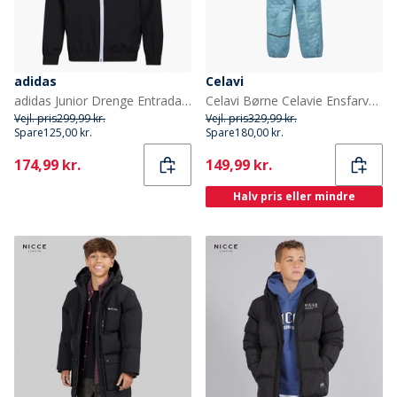
adidas
Celavi
adidas Junior Drenge Entrada 22 præsentationsjakke Sort
Celavi Børne Celavie Ensfarvet Basis Termosæt Cerulean
Vejl. pris
299,99 kr.
Vejl. pris
329,99 kr.
Spare
125,00 kr.
Spare
180,00 kr.
Current
Current
174,99 kr.
149,99 kr.
Halv pris eller mindre