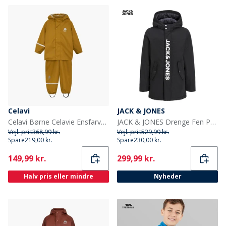
Celavi
JACK & JONES
Celavi Børne Celavie Ensfarvet PU Basis Regntøjs Sæt Buckthorn Brown
JACK & JONES Drenge Fen Parka Sort
Vejl. pris
368,99 kr.
Vejl. pris
529,99 kr.
Spare
219,00 kr.
Spare
230,00 kr.
Current
Current
149,99 kr.
299,99 kr.
Halv pris eller mindre
Nyheder