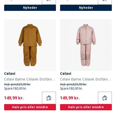
Nyheder
Nyheder
Celavi
Celavi
Celavi Børne Celavie Ensfarvet Basis Termosæt Buckthorn Brown
Celavi Børne Celavie Ensfarvet Basis Termosæt Misty Rose
Vejl. pris
329,99 kr.
Vejl. pris
329,99 kr.
Spare
180,00 kr.
Spare
180,00 kr.
Current
Current
149,99 kr.
149,99 kr.
Halv pris eller mindre
Halv pris eller mindre