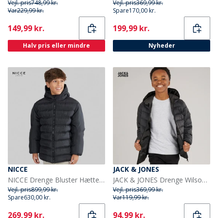
Vejl. pris
748,99 kr.
Vejl. pris
369,99 kr.
Var
229,99 kr.
Spare
170,00 kr.
Current
Current
149,99 kr.
199,99 kr.
Halv pris eller mindre
Nyheder
NICCE
JACK & JONES
NICCE Drenge Bluster Hætte Polstret Jakke Sort
JACK & JONES Drenge Wilson Puffer Jakke Sort
Vejl. pris
899,99 kr.
Vejl. pris
369,99 kr.
Spare
630,00 kr.
Var
119,99 kr.
Current
Current
269,99 kr.
94,99 kr.