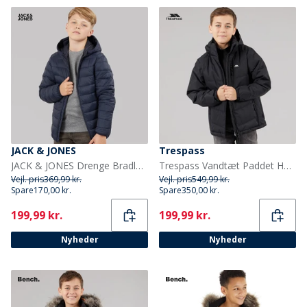
JACK & JONES
Trespass
JACK & JONES Drenge Bradley Let Dunjakke Sky Captain
Trespass Vandtæt Paddet Hættejakke til Drenge Figo Sort
Vejl. pris
369,99 kr.
Vejl. pris
549,99 kr.
Spare
170,00 kr.
Spare
350,00 kr.
Current
Current
199,99 kr.
199,99 kr.
Nyheder
Nyheder