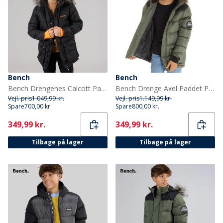
Bench
Bench
Bench Drengenes Calcott Parka Jakke Sort
Bench Drenge Axel Paddet Parka Khaki
Vejl. pris
1.049,99 kr.
Vejl. pris
1.149,99 kr.
Spare
700,00 kr.
Spare
800,00 kr.
Current
Current
349,99 kr.
349,99 kr.
Tilbage på lager
Tilbage på lager