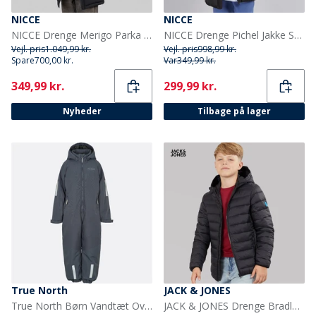
NICCE
NICCE
NICCE Drenge Merigo Parka Jakke Sort
NICCE Drenge Pichel Jakke Sort
Vejl. pris
1.049,99 kr.
Vejl. pris
998,99 kr.
Spare
700,00 kr.
Var
349,99 kr.
Current
Current
349,99 kr.
299,99 kr.
Nyheder
Tilbage på lager
True North
JACK & JONES
True North Børn Vandtæt Overalls Oxford Snedragt Nattehimmel
JACK & JONES Drenge Bradley Let Dunjakke Sort