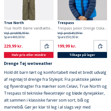
True North
Trespass
True North Børne vandtætte snebukser Tarmac
Trespass Junior Drenge Oskar Vatteret Hættejakke Navy / Blå
Vejl. pris
698,99 kr.
Vejl. pris
549,99 kr.
Spare
469,00 kr.
Spare
350,00 kr.
Current
Current
229,99 kr.
199,99 kr.
Halv pris eller mindre
Tilbage på lager
Drenge Tøj wetweather
Hold dit barn tørt og komfortabelt med et bredt udvalg
af regntøj til drenge fra Stylepit. Fra praktiske jakker
og flyverdragter fra mærker som Celavi, True North og
Trespass til tekniske fleecetrøjer og bløde dynejakker,
alt sammen i klassiske farver som sort, blå og
marineblå. Gør jer klar til leg i al slags vejr med