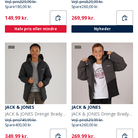
Vejl. pris
329,99 kr.
Vejl. pris
529,99 kr.
Spare
180,00 kr.
Spare
260,00 kr.
Current
Current
149,99 kr.
269,99 kr.
Halv pris eller mindre
Nyheder
JACK & JONES
JACK & JONES
JACK & JONES Drenge Brady Puffer Jakke Sort
JACK & JONES Drenge Brady Puffer Jakke Asfalt
Vejl. pris
749,99 kr.
Vejl. pris
529,99 kr.
Spare
400,00 kr.
Spare
260,00 kr.
Current
Current
349,99 kr.
269,99 kr.