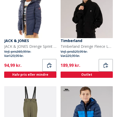
JACK & JONES
Timberland
JACK & JONES Drenge Sprint Pufferjakke Blå Blazer
Timberland Drenge Fleece Lynlås Gennem Sort
Vejl. pris
369,99 kr.
Vejl. pris
529,99 kr.
Var
129,99 kr.
Var
229,99 kr.
Current
Current
94,99 kr.
189,99 kr.
Halv pris eller mindre
Outlet