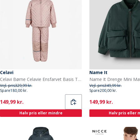
Celavi
Name It
Celavi Børne Celavie Ensfarvet Basis Termosæt Misty Rose
Vejl. pris
329,99 kr.
Vejl. pris
349,99 kr.
Spare
180,00 kr.
Spare
200,00 kr.
Current
Current
149,99 kr.
149,99 kr.
Halv pris eller mindre
Halv pris eller