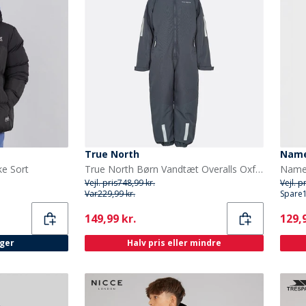
True North
Name
ke Sort
True North Børn Vandtæt Overalls Oxford Snedragt Nattehimmel
Vejl. pris
748,99 kr.
Vejl. p
Var
229,99 kr.
Spare
Current
Curr
149,99 kr.
129,9
ager
Halv pris eller mindre