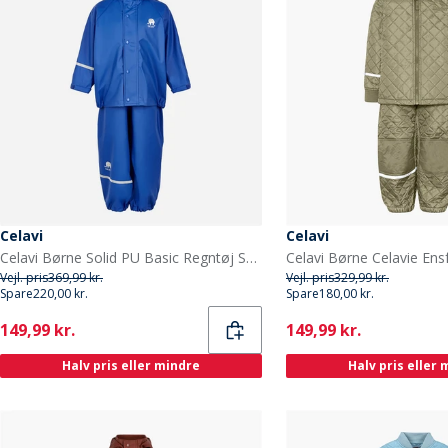
Celavi
Celavi
Celavi Børne Solid PU Basic Regntøj Sæt Havblå Oceanblue
Vejl. pris
369,99 kr.
Vejl. pris
329,99 kr.
Spare
220,00 kr.
Spare
180,00 kr.
Current
Current
149,99 kr.
149,99 kr.
Halv pris eller mindre
Halv pris eller