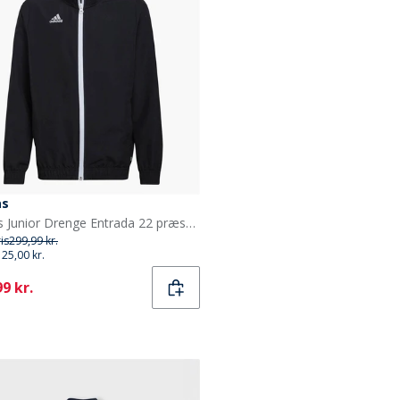
as
adidas Junior Drenge Entrada 22 præsentationsjakke Sort
ris
299,99 kr.
125,00 kr.
ent
9 kr.