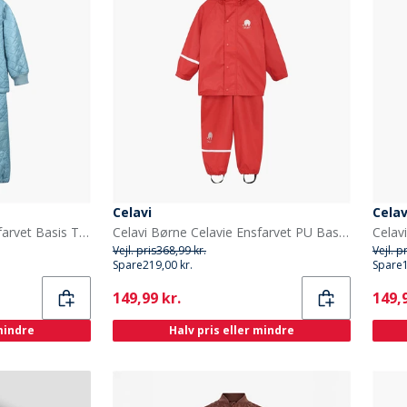
Celavi
Celav
Celavi Børne Celavie Ensfarvet Basis Termosæt Cerulean
Celavi Børne Celavie Ensfarvet PU Basis Regntøjs Sæt Baked Apple
Vejl. pris
368,99 kr.
Vejl. p
Spare
219,00 kr.
Spare
Current
Curr
149,99 kr.
149,9
 mindre
Halv pris eller mindre