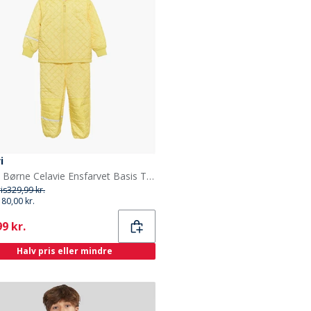
i
Celavi Børne Celavie Ensfarvet Basis Termosæt Sundress
ris
329,99 kr.
180,00 kr.
ent
9 kr.
Halv pris eller mindre