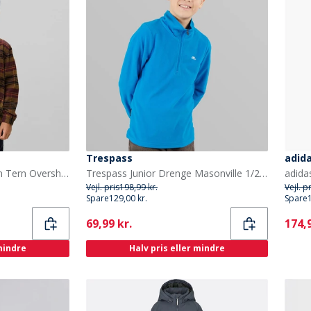
Trespass
adid
Les Deux Drenge Lennon Tern Overshirt Fudge
Trespass Junior Drenge Masonville 1/2 Lynlås Mikro Fleece Kobolt
Vejl. pris
198,99 kr.
Vejl. p
Spare
129,00 kr.
Spare
Current
Curr
69,99 kr.
174,9
 mindre
Halv pris eller mindre