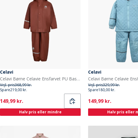
Celavi
Celavi
Celavi Børne Celavie Ensfarvet PU Basis Regntøjs Sæt Tortoise Shell
Vejl. pris
368,99 kr.
Vejl. pris
329,99 kr.
Spare
219,00 kr.
Spare
180,00 kr.
Current
Current
149,99 kr.
149,99 kr.
Halv pris eller mindre
Halv pris eller