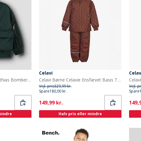
Celavi
Celav
Name It Drenge Mini Mathias Bomber Jakke Green Gables
Celavi Børne Celavie Ensfarvet Basis Termosæt Tortoise Shell
Vejl. pris
329,99 kr.
Vejl. p
Spare
180,00 kr.
Spare
Current
Curr
149,99 kr.
149,9
 mindre
Halv pris eller mindre