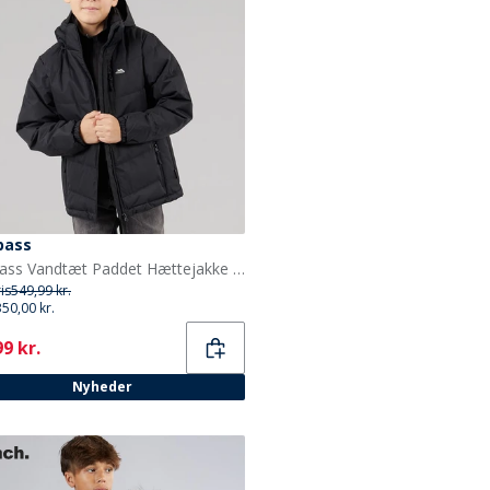
pass
Trespass Vandtæt Paddet Hættejakke til Drenge Figo Sort
ris
549,99 kr.
350,00 kr.
ent
9 kr.
Nyheder