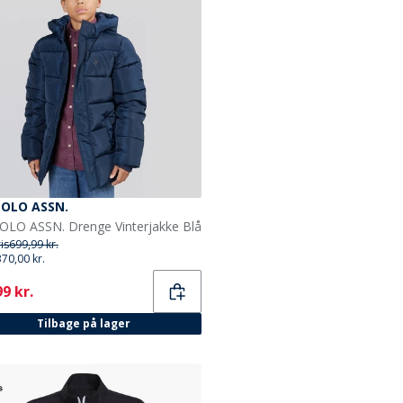
POLO ASSN.
POLO ASSN. Drenge Vinterjakke Blå
ris
699,99 kr.
370,00 kr.
ent
9 kr.
Tilbage på lager