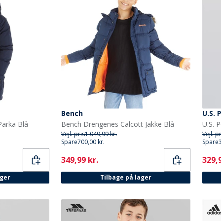
Bench
U.S. 
Parka Blå
Bench Drengenes Calcott Jakke Blå
U.S. 
Vejl. pris
1.049,99 kr.
Vejl. p
Spare
700,00 kr.
Spare
Current
Curr
349,99 kr.
329,9
ager
Tilbage på lager