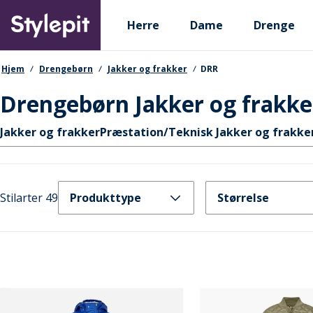
Skip
Primary departments
to
Herre
Dame
Drenge
main
content
navigationssti
Hjem
Drengebørn
Jakker og frakker
DRR
Drengebørn Jakker og frakk
Hurtige links
Jakker og frakker
Præstation/Teknisk Jakker og frakke
Stilarter 49
Produkttype
Størrelse