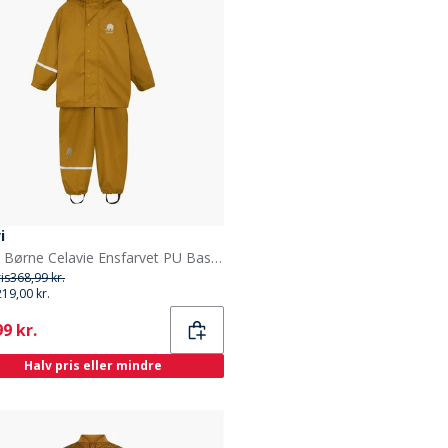
i
Celavi Børne Celavie Ensfarvet PU Basis Regntøjs Sæt Buckthorn Brown
ris
368,99 kr.
219,00 kr.
ent
9 kr.
Halv pris eller mindre