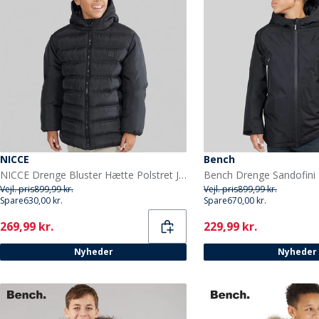
NICCE
Bench
NICCE Drenge Bluster Hætte Polstret Jakke Sort
Vejl. pris
899,99 kr.
Vejl. pris
899,99 kr.
Spare
630,00 kr.
Spare
670,00 kr.
Current
Current
269,99 kr.
229,99 kr.
Nyheder
Nyheder