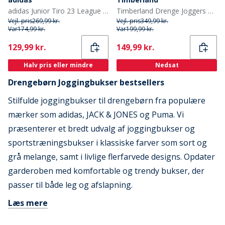
adidas Junior Tiro 23 League træningsbukser Sort
Timberland Drenge Joggers Black Black
Vejl. pris
269,99 kr.
Vejl. pris
349,99 kr.
Var
174,99 kr.
Var
199,99 kr.
Current
Current
129,99 kr.
149,99 kr.
Halv pris eller mindre
Nedsat
Drengebørn Joggingbukser bestsellers
Stilfulde joggingbukser til drengebørn fra populære
mærker som adidas, JACK & JONES og Puma. Vi
præsenterer et bredt udvalg af joggingbukser og
sportstræningsbukser i klassiske farver som sort og
grå melange, samt i livlige flerfarvede designs. Opdater
garderoben med komfortable og trendy bukser, der
passer til både leg og afslapning.
Læs mere