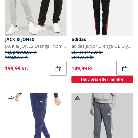
JACK & JONES
adidas
JACK & JONES Drenge Thomas Joggingbukser 2-pak Lys grå Melange/Sort
adidas Junior Drenge OL Olympique Lyon træningsbukser Sort/App Solar Red
Vejl. pris
368,99 kr.
Vejl. pris
448,99 kr.
Var
229,99 kr.
Var
199,99 kr.
Current
Current
199,99 kr.
149,99 kr.
Halv pris eller mindre