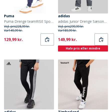
Puma
adidas
Puma Drenge teamRISE Sport træningsbukser Blå
adidas Junior Drenge Sæsonens Essentielle Tiberio 3 Striber Joggebukser Drak Grey/Hvid/Wonder Sage
Vejl. pris
228,99 kr.
Vejl. pris
299,99 kr.
Var
149,99 kr.
Var
189,99 kr.
Current
Current
129,99 kr.
149,99 kr.
Halv pris eller mindre
adidas
Timberland