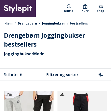
Skip
Primary departments
to
0
Konto
Kurv
Shop
main
content
navigationssti
Hjem
Drengebørn
Joggingbukser
bestsellers
Drengebørn Joggingbukser
bestsellers
Hurtige links
Joggingbukser
Mode
Stilarter 6
Filtrer og sorter