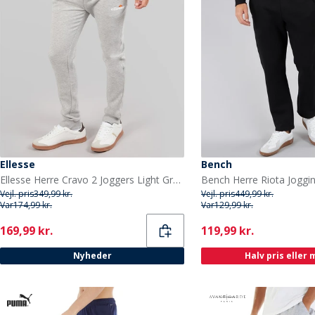
Ellesse
Bench
Ellesse Herre Cravo 2 Joggers Light Grey Marl
Vejl. pris
349,99 kr.
Vejl. pris
449,99 kr.
Var
174,99 kr.
Var
129,99 kr.
Current
Current
169,99 kr.
119,99 kr.
Nyheder
Halv pris eller