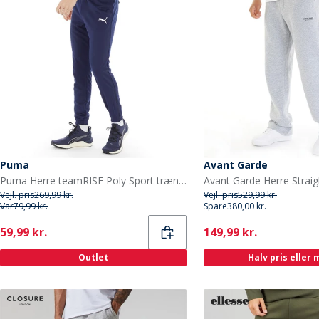
Puma
Avant Garde
Puma Herre teamRISE Poly Sport træningsbukser Blå
Vejl. pris
269,99 kr.
Vejl. pris
529,99 kr.
Var
79,99 kr.
Spare
380,00 kr.
Current
Current
59,99 kr.
149,99 kr.
Outlet
Halv pris eller