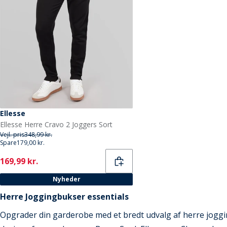
Ellesse
Ellesse Herre Cravo 2 Joggers Sort
Vejl. pris
348,99 kr.
Spare
179,00 kr.
Current
169,99 kr.
Nyheder
Herre Joggingbukser essentials
Opgrader din garderobe med et bredt udvalg af herre joggi