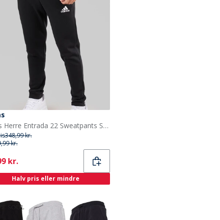
as
adidas Herre Entrada 22 Sweatpants Sort
ris
348,99 kr.
,99 kr.
ent
9 kr.
Halv pris eller mindre