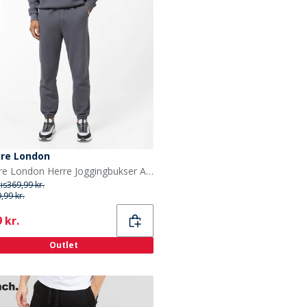
ure London
Closure London Herre Joggingbukser Afslappet Pasform Koksgrå
ris
369,99 kr.
,99 kr.
ent
 kr.
Outlet