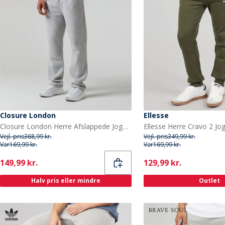
Closure London
Ellesse
Closure London Herre Afslappede Joggingbukser med Åben Kant Lys Gråmeleret
Ellesse Herre Cravo 2 Jo
Vejl. pris
368,99 kr.
Vejl. pris
349,99 kr.
Var
169,99 kr.
Var
169,99 kr.
Current
Current
149,99 kr.
129,99 kr.
Halv pris eller mindre
Outlet