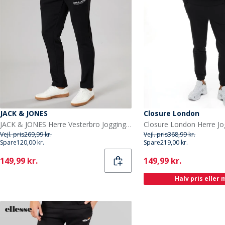
JACK & JONES
Closure London
JACK & JONES Herre Vesterbro Joggingbukser Med Åben Kant Sort/Hvid
Vejl. pris
269,99 kr.
Vejl. pris
368,99 kr.
Spare
120,00 kr.
Spare
219,00 kr.
Current
Current
149,99 kr.
149,99 kr.
Halv pris eller