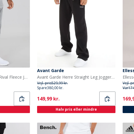
Avant Garde
Elles
Under Armour Herre UA Rival Fleece Joggingbukser Castlerock Lys Heather/Hvid
Avant Garde Herre Straight Leg Joggers Sort
Elles
Vejl. pris
529,99 kr.
Vejl. p
Spare
380,00 kr.
Var
174
Current
Curr
149,99 kr.
169,9
Halv pris eller mindre