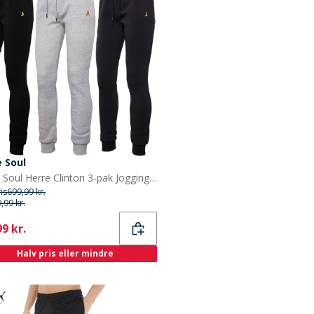
 Soul
Brave Soul Herre Clinton 3-pak Joggingbukser Sort/Grå/Blå
ris
699,99 kr.
,99 kr.
ent
9 kr.
Halv pris eller mindre