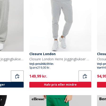
Closure London
Clos
Brave Soul Herre Cronus Joggingbukser Grå
Closure London Herre Joggingbukser Grå
Vejl. pris
368,99 kr.
Vejl. p
Spare
219,00 kr.
Var
119
Current
Curr
149,99 kr.
94,99
ager
Halv pris eller mindre