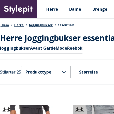
Skip
Primary departments
to
Herre
Dame
Drenge
main
content
navigationssti
Hjem
Herre
Joggingbukser
essentials
Herre Joggingbukser essentia
Hurtige links
Joggingbukser
Avant Garde
Mode
Reebok
Stilarter 25
Produkttype
Størrelse