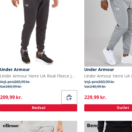
Under Armour
Under Armour
Under Armour Herre UA Rival Fleece Joggingbukser Sort/Hvid
Vejl. pris
369,99 kr.
Vejl. pris
369,99 kr.
Var
269,99 kr.
Var
249,99 kr.
Current
Current
209,99 kr.
229,99 kr.
Nedsat
Outlet