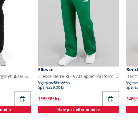
Ellesse
Benc
Closure London Herre Joggingbukser Sort
Ellesse Herre Rulle Afslappet Pasform Lige Ben Joggingbukser Grøn
Vejl. pris
428,99 kr.
Vejl. p
Spare
229,00 kr.
Spare
Current
Curr
199,99 kr.
149,9
 mindre
Halv pris eller mindre