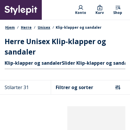
Skip
Primary departments
to
0
Konto
Kurv
Shop
main
content
navigationssti
Hjem
Herre
Unisex
Klip-klapper og sandaler
Herre Unisex Klip-klapper og
sandaler
Hurtige links
Klip-klapper og sandaler
Slider Klip-klapper og sandal
Stilarter 31
Filtrer og sorter