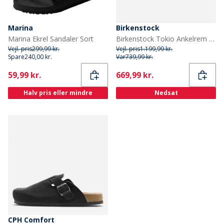
Marina
Birkenstock
Marina Ekrel Sandaler Sort
Birkenstock Tokio Ankelrem Clogs Sten Mønt
Vejl. pris
299,99 kr.
Vejl. pris
1.199,99 kr.
Spare
240,00 kr.
Var
739,99 kr.
Current
Current
59,99 kr.
669,99 kr.
Halv pris eller mindre
Nedsat
CPH Comfort