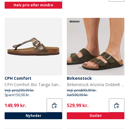
Halv pris eller mindre
CPH Comfort
Birkenstock
CPH Comfort Bio Tanga Sandaler Bronze
Birkenstock Arizona Dobbelt Spænde Sandaler Thyme
Vejl. pris
299,99 kr.
Vejl. pris
899,99 kr.
Spare
150,00 kr.
Var
599,99 kr.
Current
Current
149,99 kr.
529,99 kr.
Nyheder
Outlet