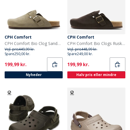
CPH Comfort
CPH Comfort
CPH Comfort Bio Clog Sandaler af ruskind Taupe
CPH Comfort Bio Clogs Ruskind Sandaler Dark Brown
Vejl. pris
449,99 kr.
Vejl. pris
448,99 kr.
Spare
250,00 kr.
Spare
249,00 kr.
Current
Current
199,99 kr.
199,99 kr.
Nyheder
Halv pris eller mindre