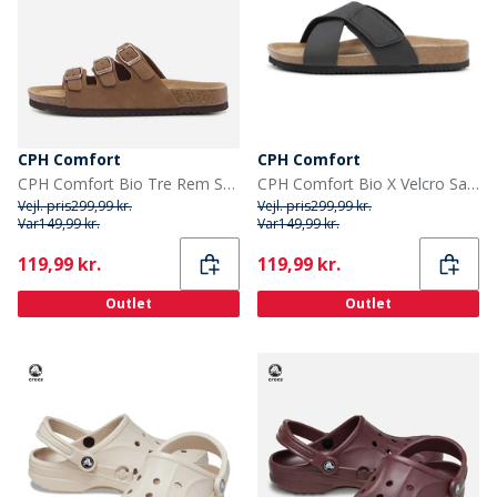
CPH Comfort
CPH Comfort
CPH Comfort Bio Tre Rem Sandaler Camel
CPH Comfort Bio X Velcro Sandaler Sort
Vejl. pris
299,99 kr.
Vejl. pris
299,99 kr.
Var
149,99 kr.
Var
149,99 kr.
Current
Current
119,99 kr.
119,99 kr.
Outlet
Outlet