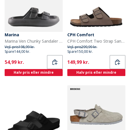
Marina
CPH Comfort
Marina Ven Chunky Sandaler Sort
CPH Comfort Two Strap Sandaler Mellembrun
Vejl. pris
198,99 kr.
Vejl. pris
299,99 kr.
Spare
144,00 kr.
Spare
150,00 kr.
Current
Current
54,99 kr.
149,99 kr.
Halv pris eller mindre
Halv pris eller mindre