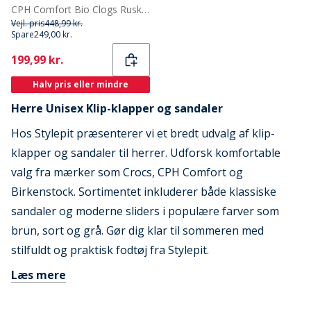
CPH Comfort Bio Clogs Ruskind Sandaler Sort
Vejl. pris
448,99 kr.
Spare
249,00 kr.
Current
199,99 kr.
Halv pris eller mindre
Herre Unisex Klip-klapper og sandaler
Hos Stylepit præsenterer vi et bredt udvalg af klip-
klapper og sandaler til herrer. Udforsk komfortable
valg fra mærker som Crocs, CPH Comfort og
Birkenstock. Sortimentet inkluderer både klassiske
sandaler og moderne sliders i populære farver som
brun, sort og grå. Gør dig klar til sommeren med
stilfuldt og praktisk fodtøj fra Stylepit.
Læs mere