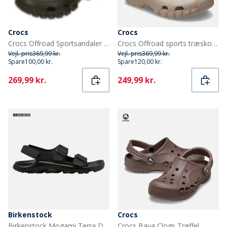
Crocs
Crocs
Crocs Offroad Sportsandaler Espresso/Valnød
Crocs Offroad sports træsko Cobblestone/Truffle
Vejl. pris
369,99 kr.
Vejl. pris
369,99 kr.
Spare
100,00 kr.
Spare
120,00 kr.
Current
Current
269,99 kr.
249,99 kr.
Birkenstock
Crocs
Birkenstock Mogami Terra Dobbelt Spænde Sandaler Sort
Crocs Baya Clogs Trøffel