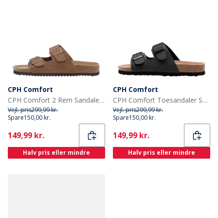
CPH Comfort
CPH Comfort
CPH Comfort 2 Rem Sandaler Camel
CPH Comfort Toesandaler Sort
Vejl. pris
299,99 kr.
Vejl. pris
299,99 kr.
Spare
150,00 kr.
Spare
150,00 kr.
Current
Current
149,99 kr.
149,99 kr.
Halv pris eller mindre
Halv pris eller mindre