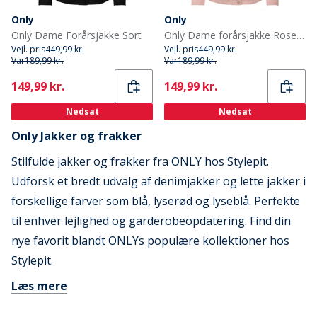
Only
Only
Only Dame Forårsjakke Sort
Only Dame forårsjakke Rose Smoke
Vejl. pris
449,99 kr.
Vejl. pris
449,99 kr.
Var
189,99 kr.
Var
189,99 kr.
Current
Current
149,99 kr.
149,99 kr.
Nedsat
Nedsat
Only Jakker og frakker
Stilfulde jakker og frakker fra ONLY hos Stylepit.
Udforsk et bredt udvalg af denimjakker og lette jakker i
forskellige farver som blå, lyserød og lyseblå. Perfekte
til enhver lejlighed og garderobeopdatering. Find din
nye favorit blandt ONLYs populære kollektioner hos
Stylepit.
Læs mere