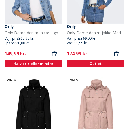
Only
Only
Only Dame denim jakke Light Blue Denim
Only Dame denim jakke Medium Blue Denim
Vejl. pris
369,99 kr.
Vejl. pris
369,99 kr.
Spare
220,00 kr.
Var
199,99 kr.
Current
Current
149,99 kr.
174,99 kr.
Halv pris eller mindre
Outlet