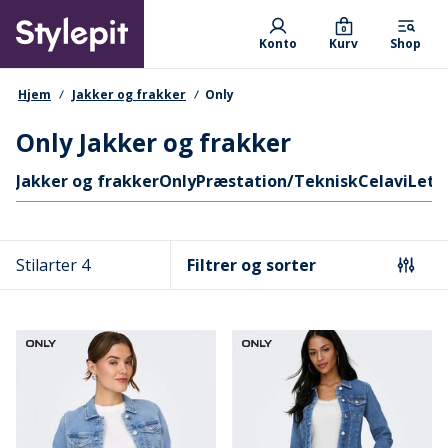
Skip
Primary departments
to
0
Konto
Kurv
Shop
main
content
navigationssti
Hjem
Jakker og frakker
Only
Only Jakker og frakker
Hurtige links
Jakker og frakker
Only
Præstation/Teknisk
Celavi
Lett
Stilarter 4
Filtrer og sorter