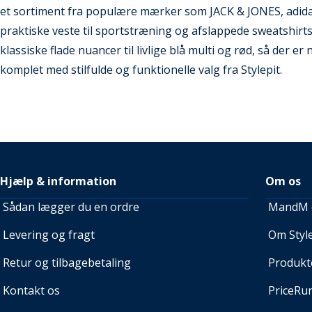
et sortiment fra populære mærker som JACK & JONES, adidas
praktiske veste til sportstræning og afslappede sweatshirt
klassiske flade nuancer til livlige blå multi og rød, så der e
komplet med stilfulde og funktionelle valg fra Stylepit.
Hjælp & information
Om os
Sådan lægger du en ordre
MandM e
Levering og fragt
Om Style
Retur og tilbagebetaling
Produkt
Kontakt os
PriceRu