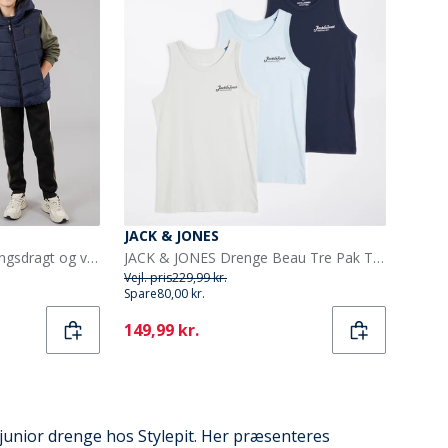
JACK & JONES
Brave Soul Drenge træningsdragt og vest sæt Multi
JACK & JONES Drenge Beau Tre Pak Tanktoppe Navy Blazer
Vejl. pris
229,99 kr.
Spare
80,00 kr.
Current
149,99 kr.
 junior drenge hos Stylepit. Her præsenteres