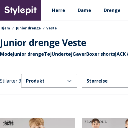
Skip
Primary departments
to
Herre
Dame
Drenge
main
content
navigationssti
Hjem
Junior drenge
Veste
Junior drenge Veste
Hurtige links
Mode
Junior drenge
Tøj
Undertøj
Gaver
Boxer shorts
JACK 
Stilarter 3
Produkt
Størrelse