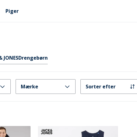
Piger
& JONES
Drengebørn
Mærke
Sorter efter