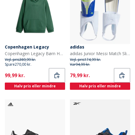
Copenhagen Legacy
adidas
Copenhagen Legacy Børn Hættetrøjer Grøn
adidas Junior Messi Match Slip In Skinnebensklaver Silver Metallic/Lucid Blue/Solar Yellow
Vejl. pris
369,99 kr.
Vejl. pris
174,99 kr.
Spare
270,00 kr.
Var
94,99 kr.
Current
Current
99,99 kr.
79,99 kr.
Halv pris eller mindre
Halv pris eller mindre