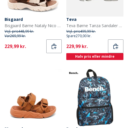
Bisgaard
Teva
Bisgaard Børne Nataly Nico Sandal Dark Brown
Teva Børne Tanza Sandaler Grå/Navy
Vejl. pris
448,99 kr.
Vejl. pris
499,99 kr.
Var
269,99 kr.
Spare
270,00 kr.
Current
Current
229,99 kr.
229,99 kr.
Halv pris eller mindre