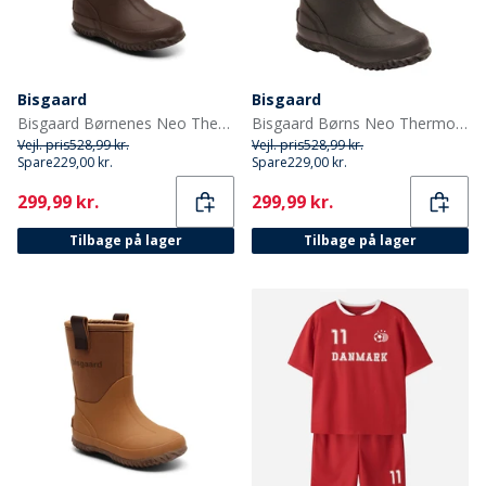
Bisgaard
Bisgaard
Bisgaard Børnenes Neo Thermo Gummistøvler Blå
Bisgaard Børns Neo Thermo Gummistøvler Sort
Vejl. pris
528,99 kr.
Vejl. pris
528,99 kr.
Spare
229,00 kr.
Spare
229,00 kr.
Current
Current
299,99 kr.
299,99 kr.
Tilbage på lager
Tilbage på lager