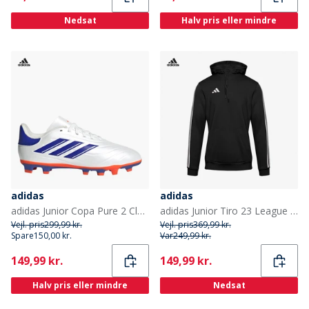
Nedsat
Halv pris eller mindre
adidas
adidas
adidas Junior Copa Pure 2 Club Fremrykning Pakke FG Fast Underlag Fodboldstøvler Cloud White/Lucid Blue/Solar Red
adidas Junior Tiro 23 League Hættetrøje Sort
Vejl. pris
299,99 kr.
Vejl. pris
369,99 kr.
Spare
150,00 kr.
Var
249,99 kr.
Current
Current
149,99 kr.
149,99 kr.
Halv pris eller mindre
Nedsat