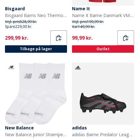
Bisgaard
Name It
Bisgaard Børns Neo Thermo Gummistøvler Kamel
Name It Børne Danmark VM Fodbold Sæt True Red Denmark
Vejl. pris
528,99 kr.
Vejl. pris
199,99 kr.
Spare
229,00 kr.
Var
149,99 kr.
Current
Current
299,99 kr.
99,99 kr.
Tilbage på lager
Outlet
New Balance
adidas
New Balance Junior Strømper med Polstring 3-pak Hvid
adidas Børne Predator League Tunge SG Blød Bund Fodboldstøvler Core Black/Grey Four/Lucid Red