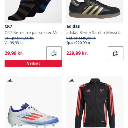
CR7
adidas
CR7 Børne tre par sokker Multicolour
adidas Børne Samba Messi IN Indendørs Fodboldstøvler Core Black/Gold Metallic/Gum
Vejl. pris
119,99 kr.
Vejl. pris
449,99 kr.
Var
39,99 kr.
Spare
220,00 kr.
Current
Current
29,99 kr.
229,99 kr.
Nedsat