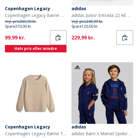
Copenhagen Legacy
adidas
Copenhagen Legacy Børne Hoodie Denim Melange
adidas Junior Entrada 22 All Weather Jakke Sort
Vejl. pris
369,99 kr.
Vejl. pris
349,99 kr.
Spare
270,00 kr.
Spare
120,00 kr.
Current
Current
99,99 kr.
229,99 kr.
Halv pris eller mindre
Copenhagen Legacy
adidas
Copenhagen Legacy Børne Trøje Ørken
adidas Børn X Marvel Spider Man Træningsbluse Dark Blue/Off White