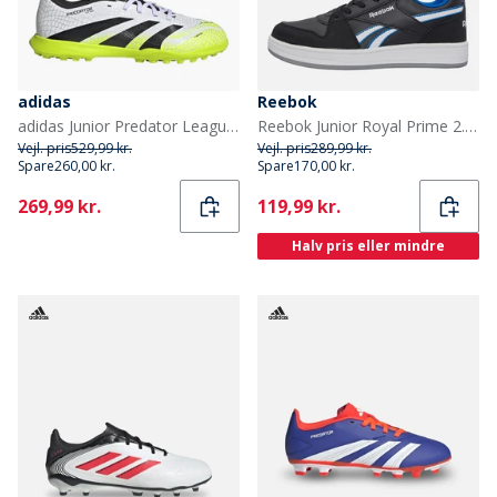
adidas
Reebok
adidas Junior Predator League Radiant Blaze Pack TF Astro Fodboldstøvler Cloud White/Core Black/Lucid Lemon
Reebok Junior Royal Prime 2.0 Træningssko Sort/Hvid/Optimum Blue
Vejl. pris
529,99 kr.
Vejl. pris
289,99 kr.
Spare
260,00 kr.
Spare
170,00 kr.
Current
Current
269,99 kr.
119,99 kr.
Halv pris eller mindre