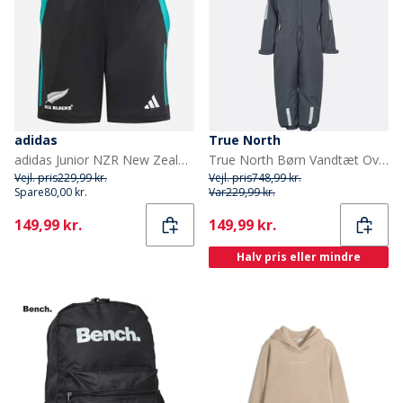
adidas
True North
adidas Junior NZR New Zealand All Blacks Træningsshorts All Black/Pure Teal
True North Børn Vandtæt Overalls Oxford Snedragt Nattehimmel
Vejl. pris
229,99 kr.
Vejl. pris
748,99 kr.
Spare
80,00 kr.
Var
229,99 kr.
Current
Current
149,99 kr.
149,99 kr.
Halv pris eller mindre