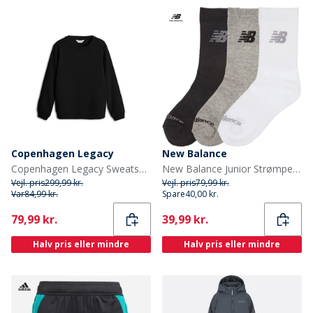
Copenhagen Legacy
New Balance
Copenhagen Legacy Sweatshirt Sort til drenge
New Balance Junior Strømper med Polstring 3-Pak Multi
Vejl. pris
299,99 kr.
Vejl. pris
79,99 kr.
Var
84,99 kr.
Spare
40,00 kr.
Current
Current
79,99 kr.
39,99 kr.
Halv pris eller mindre
Halv pris eller mindre