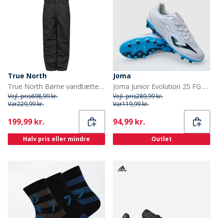
True North
Joma
True North Børne vandtætte snebukser sort
Joma Junior Evolution 25 FG Faste Jord Fodboldstøvler Hvid
Vejl. pris
698,99 kr.
Vejl. pris
289,99 kr.
Var
229,99 kr.
Var
119,99 kr.
Current
Current
199,99 kr.
94,99 kr.
Halv pris eller mindre
Outlet