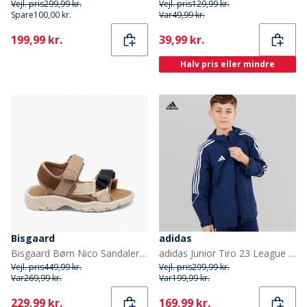
Vejl. pris
299,99 kr.
Vejl. pris
129,99 kr.
Spare
100,00 kr.
Var
49,99 kr.
Current
Current
199,99 kr.
39,99 kr.
Halv pris eller mindre
Bisgaard
adidas
Bisgaard Børn Nico Sandaler Natur
adidas Junior Tiro 23 League Vindjakke Team Navy Blue
Vejl. pris
449,99 kr.
Vejl. pris
299,99 kr.
Var
269,99 kr.
Var
199,99 kr.
Current
Current
229,99 kr.
169,99 kr.