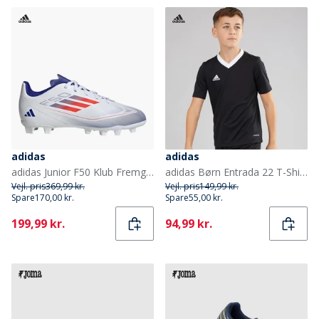
adidas
adidas
adidas Junior F50 Klub Fremgang Pakke FG Fast Bund Fodboldstøvler Cloud White/Solar Red/Lucid Blue
adidas Børn Entrada 22 T-Shirt Sort
Vejl. pris
369,99 kr.
Vejl. pris
149,99 kr.
Spare
170,00 kr.
Spare
55,00 kr.
Current
Current
199,99 kr.
94,99 kr.