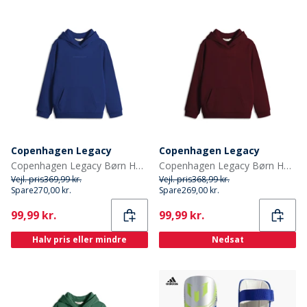
Copenhagen Legacy
Copenhagen Legacy
Copenhagen Legacy Børn Hættetrøjer Blå
Copenhagen Legacy Børn Hættetrøjer Bordeaux
Vejl. pris
369,99 kr.
Vejl. pris
368,99 kr.
Spare
270,00 kr.
Spare
269,00 kr.
Current
Current
99,99 kr.
99,99 kr.
Halv pris eller mindre
Nedsat