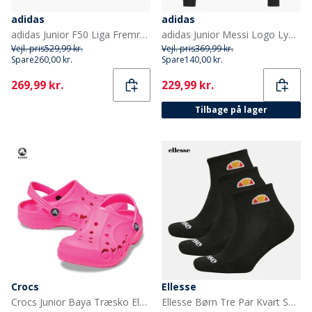
adidas
adidas
adidas Junior F50 Liga Fremrykning Pakke FG/MG Fast/Multi Grund Fodboldstøvler Cloud White/Solar Red/Lucid Blue
adidas Junior Messi Logo Lynlås Træningsjakke Sort
Vejl. pris
529,99 kr.
Vejl. pris
369,99 kr.
Spare
260,00 kr.
Spare
140,00 kr.
Current
Current
269,99 kr.
229,99 kr.
Tilbage på lager
Crocs
Ellesse
Crocs Junior Baya Træsko Elektrisk Rosa
Ellesse Børn Tre Par Kvart Sokker Sort