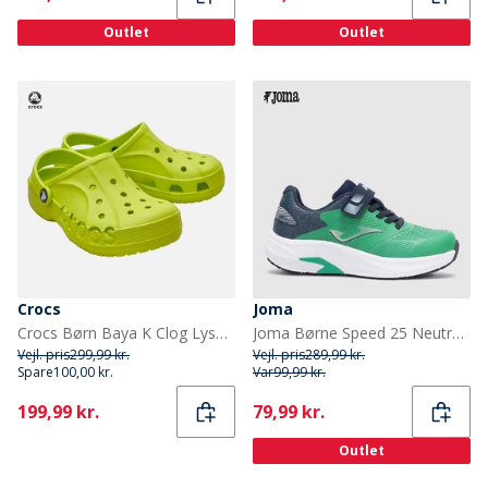
Outlet
Outlet
Crocs
Joma
Crocs Børn Baya K Clog Lyse Rosa Lime Punch
Joma Børne Speed 25 Neutrale Løbesko Grøn
Vejl. pris
299,99 kr.
Vejl. pris
289,99 kr.
Spare
100,00 kr.
Var
99,99 kr.
Current
Current
199,99 kr.
79,99 kr.
Outlet