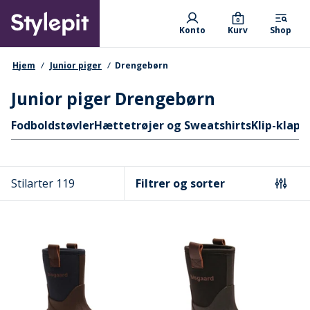
Skip
Primary departments
to
0
Konto
Kurv
Shop
main
content
navigationssti
Hjem
Junior piger
Drengebørn
Junior piger Drengebørn
Hurtige links
Fodboldstøvler
Hættetrøjer og Sweatshirts
Klip-klapp
Stilarter 119
Filtrer og sorter