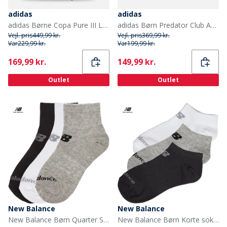
adidas
adidas
adidas Børne Copa Pure III League FG/MG Fodboldstøvler til fast/multiunderlag Footwear White/Lucid Red/Core Black
adidas Børn Predator Club Advancement Pack FXG Fast Greb/Multi Greb Fodboldstøvler Lucid Blue/Core White/Solar Red
Vejl. pris
449,99 kr.
Vejl. pris
369,99 kr.
Var
229,99 kr.
Var
199,99 kr.
Current
Current
169,99 kr.
149,99 kr.
Outlet
Outlet
New Balance
New Balance
New Balance Børn Quarter Sokker Flerfarvet
New Balance Børn Korte sokker Flerfarvet