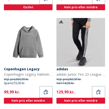
Outlet
Halv pris eller mindre
Copenhagen Legacy
adidas
Copenhagen Legacy Hættetrøje Grå Melange til Børn
adidas Junior Tiro 23 League træningsbukser Sort
Vejl. pris
369,99 kr.
Vejl. pris
269,99 kr.
Spare
270,00 kr.
Var
174,99 kr.
Current
Current
99,99 kr.
129,99 kr.
Halv pris eller mindre
Halv pris eller mindre