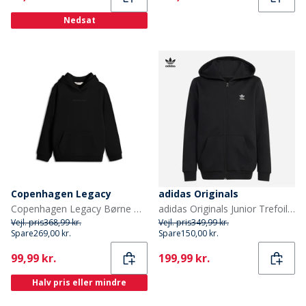
Nedsat
Copenhagen Legacy
adidas Originals
Copenhagen Legacy Børne Hoodie Sort
adidas Originals Junior Trefoil Løs Pasform Fuld Zip Hættetrøje Sort
Vejl. pris
368,99 kr.
Vejl. pris
349,99 kr.
Spare
269,00 kr.
Spare
150,00 kr.
Current
Current
99,99 kr.
199,99 kr.
Halv pris eller mindre