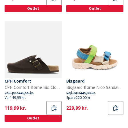
Outlet
Outlet
CPH Comfort
Bisgaard
CPH Comfort Børne Bio Clogs Ruskind Sandaler Dark Brown
Bisgaard Børne Nico Sandaler Bright Green
Vejl. pris
449,99 kr.
Vejl. pris
449,99 kr.
Var
149,99 kr.
Spare
220,00 kr.
Current
Current
119,99 kr.
229,99 kr.
Outlet