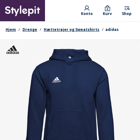
Skip
Primary departments
to
0
Konto
Kurv
Shop
main
content
navigationssti
Hjem
Drenge
Hættetrøjer og Sweatshirts
adidas