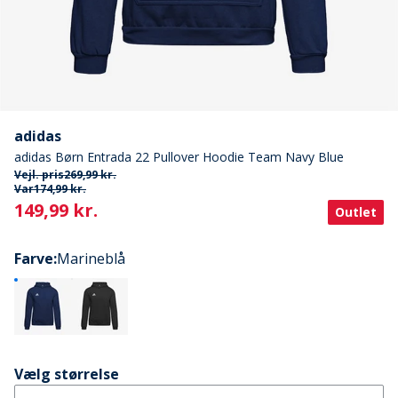
adidas
adidas Børn Entrada 22 Pullover Hoodie Team Navy Blue
Vejl. pris
269,99 kr.
Var
174,99 kr.
Current
149,99 kr.
Outlet
Farve
:
Marineblå
Vælg størrelse