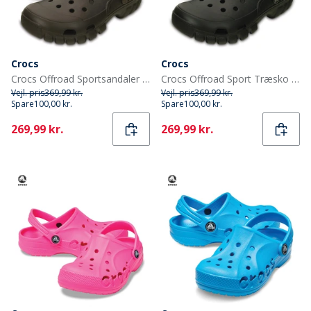
Crocs
Crocs
Crocs Offroad Sportsandaler Espresso/Valnød
Crocs Offroad Sport Træsko Sort/Grafit
Vejl. pris
369,99 kr.
Vejl. pris
369,99 kr.
Spare
100,00 kr.
Spare
100,00 kr.
Current
Current
269,99 kr.
269,99 kr.