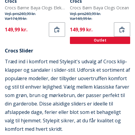
Crocs
Crocs
Crocs Børne Baya Clogs Elektrisk Pink
Crocs Børn Baya Clogs Ocean
Vejl. pris
269,99 kr.
Vejl. pris
269,99 kr.
Var
174,99 kr.
Var
169,99 kr.
Current
Current
149,99 kr.
149,99 kr.
Outlet
Crocs Slider
Træd ind i komfort med Stylepit's udvalg af Crocs klip-
klapper og sandaler i slider-stil. Udforsk et sortiment af
populære modeller, der tilbyder uovertruffen komfort
og stil til enhver lejlighed. Vælg mellem klassiske farver
som grøn, brun og mørkebrun, der passer perfekt til
din garderobe. Disse alsidige sliders er ideelle til
afslappede dage, ferier eller blot som et behageligt
valg til hjemmet. Stylepit sikrer, at du får kvalitet og
komfort med hvert skridt.