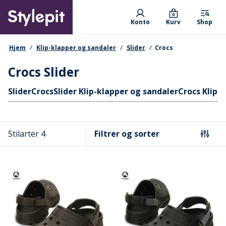
Skip
Primary departments
to
0
Konto
Kurv
Shop
main
content
navigationssti
Hjem
Klip-klapper og sandaler
Slider
Crocs
Crocs Slider
Hurtige links
Slider
Crocs
Slider Klip-klapper og sandaler
Crocs Klip-
Stilarter 4
Filtrer og sorter