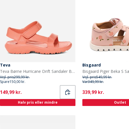
Teva
Bisgaard
Teva Børne Hurricane Drift Sandaler Blooming Dahlia
Bisgaard Piger Beka S S
Vejl. pris
299,99 kr.
Vejl. pris
549,99 kr.
Spare
150,00 kr.
Var
349,99 kr.
Current
Current
149,99 kr.
339,99 kr.
Halv pris eller mindre
Outlet