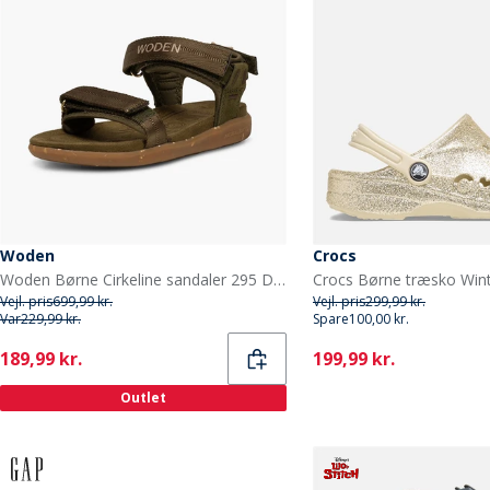
Woden
Crocs
Woden Børne Cirkeline sandaler 295 Dark Olive
Crocs Børne træsko Wint
Vejl. pris
699,99 kr.
Vejl. pris
299,99 kr.
Var
229,99 kr.
Spare
100,00 kr.
Current
Current
189,99 kr.
199,99 kr.
Outlet