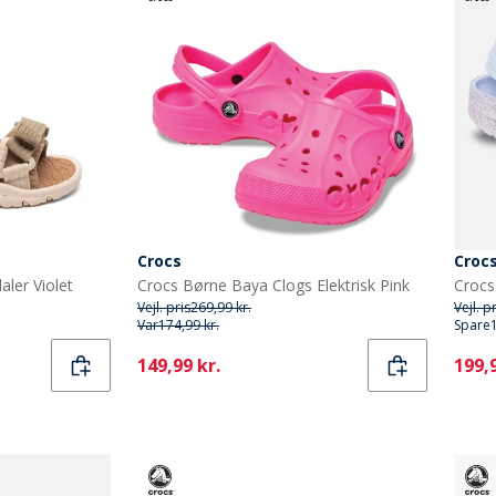
Crocs
Croc
aler Violet
Crocs Børne Baya Clogs Elektrisk Pink
Vejl. pris
269,99 kr.
Vejl. p
Var
174,99 kr.
Spare
Current
Curr
149,99 kr.
199,9