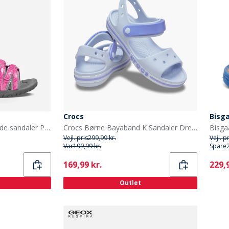
Crocs
Bisg
Teva Børne Tirra iriserende sandaler Pink
Crocs Børne Bayaband K Sandaler Dreamscape
Vejl. pris
299,99 kr.
Vejl. p
Var
199,99 kr.
Spare
Current
Curr
169,99 kr.
229,9
Outlet