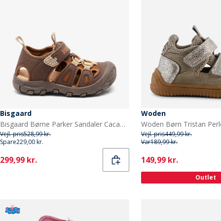
Bisgaard
Woden
Bisgaard Børne Parker Sandaler Cacao Beige
Vejl. pris
528,99 kr.
Vejl. pris
449,99 kr.
Spare
229,00 kr.
Var
189,99 kr.
Current
Current
299,99 kr.
149,99 kr.
Outlet