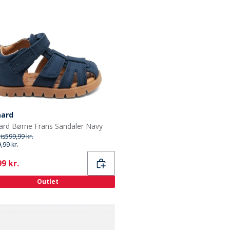
aard
ard Børne Frans Sandaler Navy
ris
599,99 kr.
,99 kr.
ent
9 kr.
Outlet