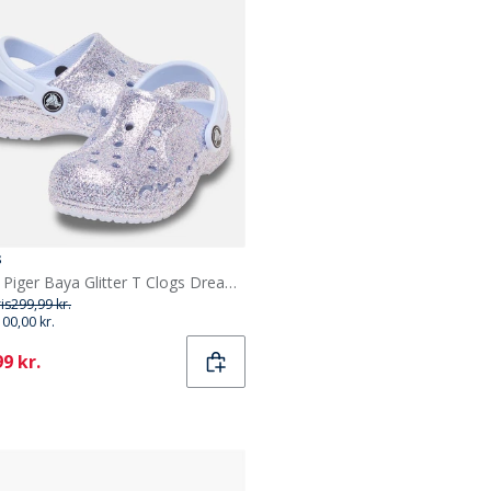
s
Crocs Piger Baya Glitter T Clogs Dreamscape
ris
299,99 kr.
100,00 kr.
ent
9 kr.