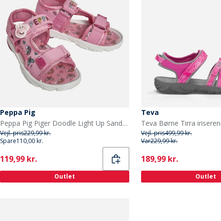
Peppa Pig
Teva
Peppa Pig Piger Doodle Light Up Sandaler Lyserød
Vejl. pris
229,99 kr.
Vejl. pris
499,99 kr.
Spare
110,00 kr.
Var
229,99 kr.
Current
Current
119,99 kr.
189,99 kr.
Outlet
Outlet