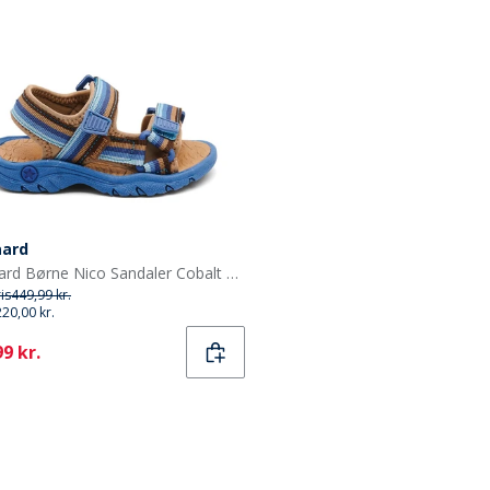
aard
Bisgaard Børne Nico Sandaler Cobalt Mix
ris
449,99 kr.
220,00 kr.
ent
9 kr.