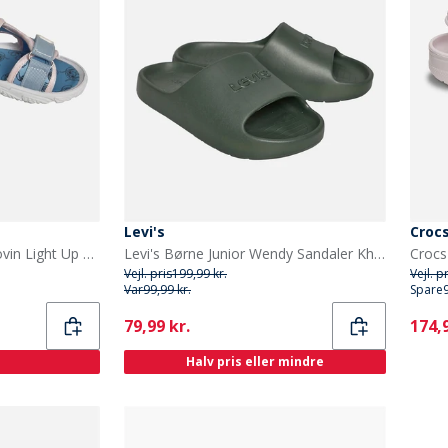
Levi's
Croc
Lilo and Stitch Piger Groovin Light Up Sandaler Blå
Levi's Børne Junior Wendy Sandaler Khaki 0581
Crocs
Vejl. pris
199,99 kr.
Vejl. p
Var
99,99 kr.
Spare
Current
Curr
79,99 kr.
174,9
Halv pris eller mindre