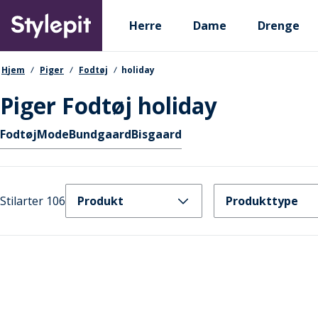
Skip
Primary departments
to
Herre
Dame
Drenge
main
content
navigationssti
Hjem
Piger
Fodtøj
holiday
Piger Fodtøj holiday
Hurtige links
Fodtøj
Mode
Bundgaard
Bisgaard
Stilarter 106
Produkt
Produkttype