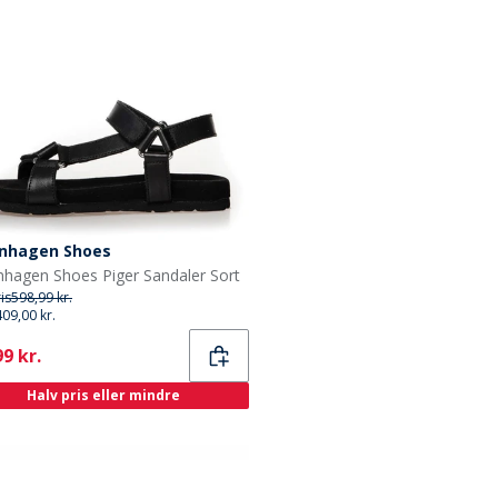
nhagen Shoes
hagen Shoes Piger Sandaler Sort
ris
598,99 kr.
409,00 kr.
ent
9 kr.
Halv pris eller mindre