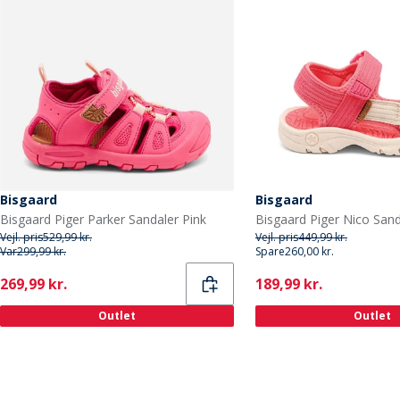
Bisgaard
Bisgaard
Bisgaard Piger Parker Sandaler Pink
Bisgaard Piger Nico Sand
Vejl. pris
529,99 kr.
Vejl. pris
449,99 kr.
Var
299,99 kr.
Spare
260,00 kr.
Current
Current
269,99 kr.
189,99 kr.
Outlet
Outlet