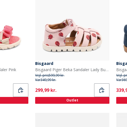
Bisgaard
Bisg
aler Pink
Bisgaard Piger Beka Sandaler Lady Bugs
Bisga
Vejl. pris
599,99 kr.
Vejl. p
Var
349,99 kr.
Var
369
Current
Curr
299,99 kr.
339,9
Outlet