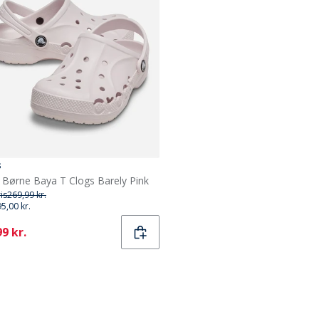
s
 Børne Baya T Clogs Barely Pink
ris
269,99 kr.
95,00 kr.
ent
9 kr.