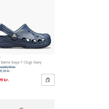
s
 Børne Baya T Clogs Navy
ris
269,99 kr.
95,00 kr.
ent
9 kr.