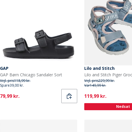
GAP
Lilo and Stitch
GAP Børn Chicago Sandaler Sort
Vejl. pris
118,99 kr.
Vejl. pris
229,99 kr.
Spare
39,00 kr.
Var
149,99 kr.
Current
Current
79,99 kr.
119,99 kr.
Nedsat