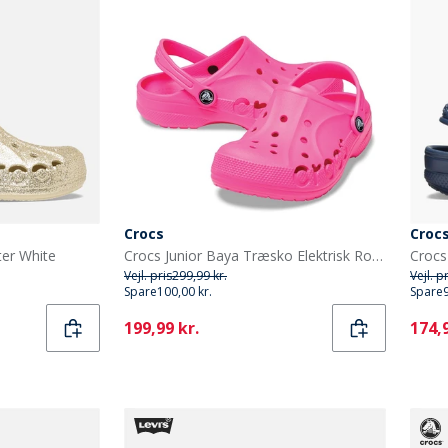
Crocs
Croc
er White
Crocs Junior Baya Træsko Elektrisk Rosa
Crocs
Vejl. pris
299,99 kr.
Vejl. p
Spare
100,00 kr.
Spare
Current
Curr
199,99 kr.
174,9