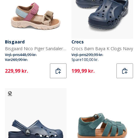
Bisgaard
Crocs
Bisgaard Nico Piger Sandaler Violet
Crocs Børn Baya K Clogs Navy
Vejl. pris
448,99 kr.
Vejl. pris
299,99 kr.
Var
269,99 kr.
Spare
100,00 kr.
Current
Current
229,99 kr.
199,99 kr.