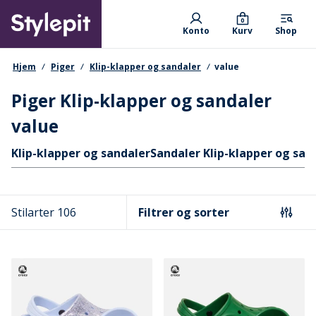
Skip
Primary departments
to
0
Konto
Kurv
Shop
main
content
navigationssti
Hjem
Piger
Klip-klapper og sandaler
value
Piger Klip-klapper og sandaler
value
Hurtige links
Klip-klapper og sandaler
Sandaler Klip-klapper og san
Stilarter 106
Filtrer og sorter