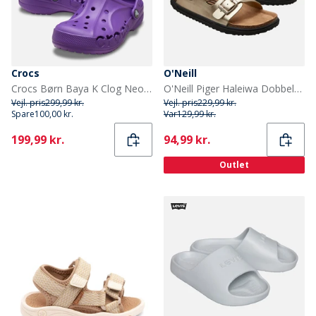
Crocs
O'Neill
Crocs Børn Baya K Clog Neon Purple
O'Neill Piger Haleiwa Dobbelt Spænde Sandaler Gold
Vejl. pris
299,99 kr.
Vejl. pris
229,99 kr.
Spare
100,00 kr.
Var
129,99 kr.
Current
Current
199,99 kr.
94,99 kr.
Outlet