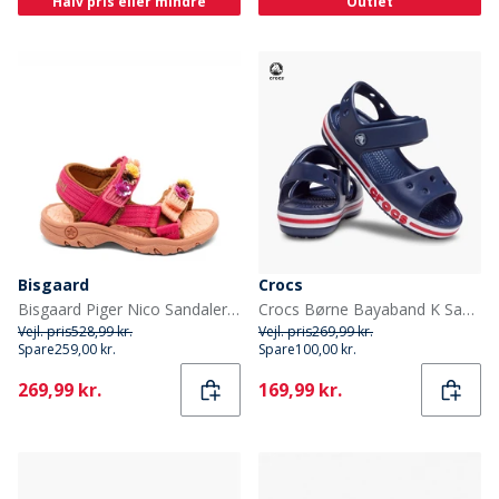
Halv pris eller mindre
Outlet
Bisgaard
Crocs
Bisgaard Piger Nico Sandaler Confetti Flower
Crocs Børne Bayaband K Sandaler Navy/Pepper
Vejl. pris
528,99 kr.
Vejl. pris
269,99 kr.
Spare
259,00 kr.
Spare
100,00 kr.
Current
Current
269,99 kr.
169,99 kr.