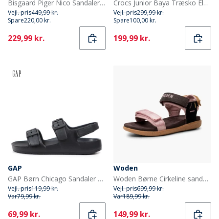
Bisgaard Piger Nico Sandaler Pink
Crocs Junior Baya Træsko Elektrisk Rosa
Vejl. pris
449,99 kr.
Vejl. pris
299,99 kr.
Spare
220,00 kr.
Spare
100,00 kr.
Current
Current
229,99 kr.
199,99 kr.
GAP
Woden
GAP Børn Chicago Sandaler Sort
Woden Børne Cirkeline sandaler 516 Zephyr
Vejl. pris
119,99 kr.
Vejl. pris
699,99 kr.
Var
79,99 kr.
Var
189,99 kr.
Current
Current
69,99 kr.
149,99 kr.