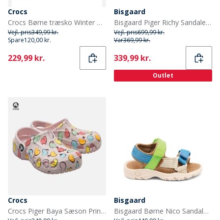
Crocs
Bisgaard
Crocs Børne træsko Winter White
Bisgaard Piger Richy Sandaler Peach
Vejl. pris
349,99 kr.
Vejl. pris
699,99 kr.
Spare
120,00 kr.
Var
369,99 kr.
Current
Current
229,99 kr.
339,99 kr.
Outlet
Crocs
Bisgaard
Crocs Piger Baya Sæson Printet Træsko Barely Pink
Bisgaard Børne Nico Sandaler Bright Green