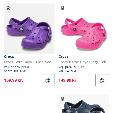
Crocs
Crocs
Crocs Børn Baya T Clog Neon Purple
Crocs Børne Baya Clogs Elektrisk Pink
Vejl. pris
269,99 kr.
Vejl. pris
269,99 kr.
Spare
100,00 kr.
Var
174,99 kr.
Current
Current
169,99 kr.
149,99 kr.