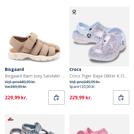
Bisgaard
Crocs
Bisgaard Børn Joey Sandaler Stone
Crocs Piger Baya Glitter K Clogs Dreamscape
Vejl. pris
449,99 kr.
Vejl. pris
349,99 kr.
Var
269,99 kr.
Spare
120,00 kr.
Current
Current
229,99 kr.
229,99 kr.