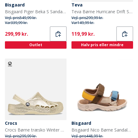
Bisgaard
Teva
Bisgaard Piger Beka S Sandaler Red Apple
Teva Børne Hurricane Drift Sandaler Blooming Dahlia
Vejl. pris
549,99 kr.
Vejl. pris
299,99 kr.
Var
339,99 kr.
Var
149,99 kr.
Current
Current
299,99 kr.
119,99 kr.
Outlet
Halv pris eller mindre
Crocs
Bisgaard
Crocs Børne træsko Winter White
Bisgaard Nico Børne Sandaler Mocha
Vejl. pris
299,99 kr.
Vejl. pris
448,99 kr.