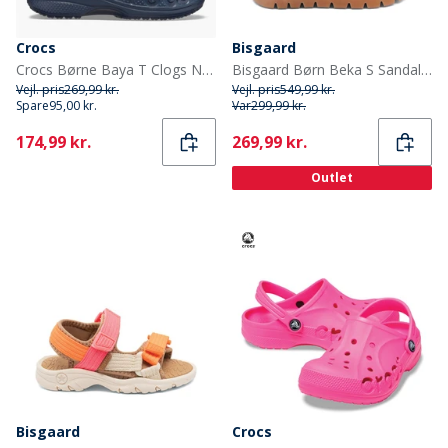
Crocs
Bisgaard
Crocs Børne Baya T Clogs Navy
Bisgaard Børn Beka S Sandaler Sky
Vejl. pris
269,99 kr.
Vejl. pris
549,99 kr.
Spare
95,00 kr.
Var
299,99 kr.
Current
Current
174,99 kr.
269,99 kr.
Outlet
Bisgaard
Crocs