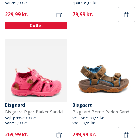
Var
269,99 kr.
Spare
39,00 kr.
Current
Current
229,99 kr.
79,99 kr.
Outlet
Bisgaard
Bisgaard
Bisgaard Piger Parker Sandaler Pink
Bisgaard Børne Raden Sandaler Olive
Vejl. pris
529,99 kr.
Vejl. pris
599,99 kr.
Var
299,99 kr.
Var
339,99 kr.
Current
Current
269,99 kr.
299,99 kr.