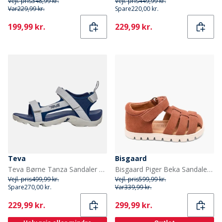
Vejl. pris
348,99 kr.
Vejl. pris
449,99 kr.
Var
229,99 kr.
Spare
220,00 kr.
Current
Current
199,99 kr.
229,99 kr.
Teva
Bisgaard
Teva Børne Tanza Sandaler Grå/Navy
Bisgaard Piger Beka Sandaler Rose
Vejl. pris
499,99 kr.
Vejl. pris
599,99 kr.
Spare
270,00 kr.
Var
339,99 kr.
Current
Current
229,99 kr.
299,99 kr.