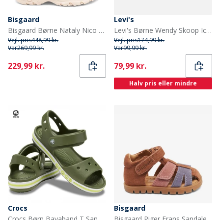
Bisgaard
Levi's
Bisgaard Børne Nataly Nico Sandal Nude Mix
Levi's Børne Wendy Skoop Ice 0030
Vejl. pris
448,99 kr.
Vejl. pris
174,99 kr.
Var
269,99 kr.
Var
99,99 kr.
Current
Current
229,99 kr.
79,99 kr.
Halv pris eller mindre
Crocs
Bisgaard
Crocs Børn Bayaband T Sandaler Army Green
Bisgaard Piger Frans Sandaler Rose