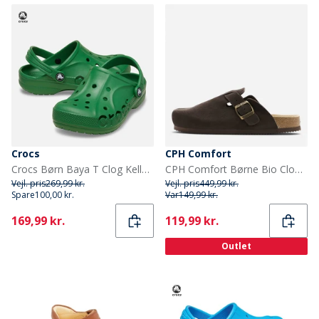
Crocs
CPH Comfort
Crocs Børn Baya T Clog Kelly Green
CPH Comfort Børne Bio Clogs Ruskind Sandaler Dark Brown
Vejl. pris
269,99 kr.
Vejl. pris
449,99 kr.
Spare
100,00 kr.
Var
149,99 kr.
Current
Current
169,99 kr.
119,99 kr.
Outlet