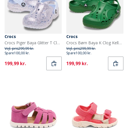
Crocs
Crocs
Crocs Piger Baya Glitter T Clogs Dreamscape
Crocs Børn Baya K Clog Kelly Green
Vejl. pris
299,99 kr.
Vejl. pris
299,99 kr.
Spare
100,00 kr.
Spare
100,00 kr.
Current
Current
199,99 kr.
199,99 kr.