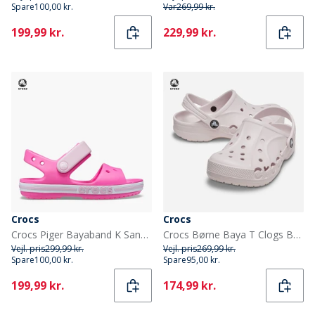
Spare
100,00 kr.
Var
269,99 kr.
Current
Current
199,99 kr.
229,99 kr.
Crocs
Crocs
Crocs Piger Bayaband K Sandaler Electric Pink
Crocs Børne Baya T Clogs Barely Pink
Vejl. pris
299,99 kr.
Vejl. pris
269,99 kr.
Spare
100,00 kr.
Spare
95,00 kr.
Current
Current
199,99 kr.
174,99 kr.