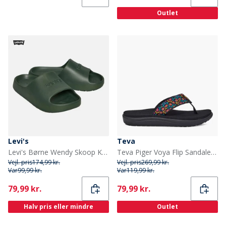
Outlet
Levi's
Teva
Levi's Børne Wendy Skoop Khaki 0581
Teva Piger Voya Flip Sandaler Dorinda Black Multi
Vejl. pris
174,99 kr.
Vejl. pris
269,99 kr.
Var
99,99 kr.
Var
119,99 kr.
Current
Current
79,99 kr.
79,99 kr.
Halv pris eller mindre
Outlet