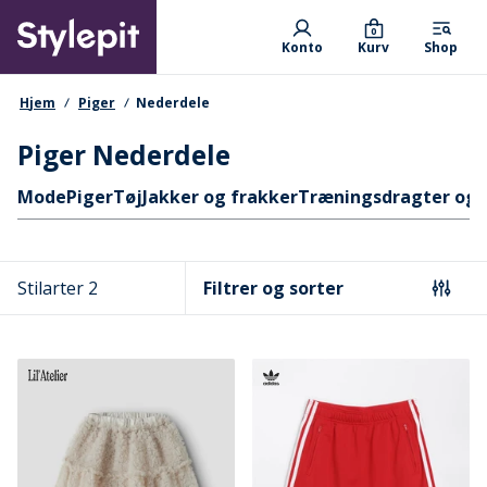
Skip
Primary departments
to
0
Konto
Kurv
Shop
main
content
navigationssti
Hjem
Piger
Nederdele
Piger Nederdele
Hurtige links
Mode
Piger
Tøj
Jakker og frakker
Træningsdragter og 
Stilarter 2
Filtrer og sorter