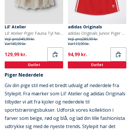
Lil' Atelier
adidas Originals
Lil' Atelier Piger Fauna Tyl Nederdel Pumice Stone
adidas Originals Junior Piger Adicolor Firebird Nederdel Better Scarlet
Vejl. pris
349,99 kr.
Vejl. pris
289,99 kr.
Var
169,99 kr.
Var
119,99 kr.
Current
Current
129,99 kr.
94,99 kr.
Outlet
Outlet
Piger Nederdele
Giv din pige stil med et bredt udvalg af nederdele fra
Stylepit. Fra mærker som Lil' Atelier og adidas Originals
tilbyder vi alt fra kjoler og nederdele til
sportstræningsbukser. Udforsk vores kollektion i
farver som beige, rød og blå, og lad din lille fashionista
udtrykke sig med de nyeste trends. Stylepit har det