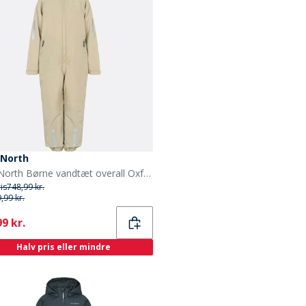
 North
True North Børne vandtæt overall Oxford sne dragt sand
ris
748,99 kr.
,99 kr.
ent
9 kr.
Halv pris eller mindre