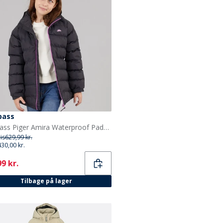
pass
Trespass Piger Amira Waterproof Padded Præstation/Teknisk Grå
ris
629,99 kr.
430,00 kr.
ent
9 kr.
Tilbage på lager