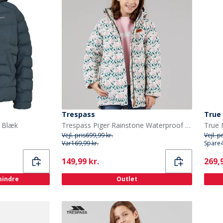
Trespass
True
n Blæk
Trespass Piger Rainstone Waterproof Præstation/Teknisk Flerfarvet
Vejl. pris
699,99 kr.
Vejl. p
Var
169,99 kr.
Spare
Current
Curr
149,99 kr.
269,9
 mindre
Outlet