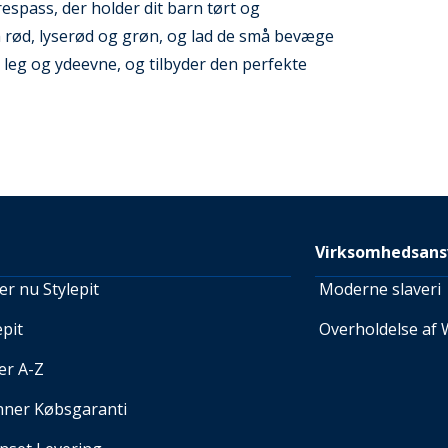
espass, der holder dit barn tørt og
 rød, lyserød og grøn, og lad de små bevæge
ktiv leg og ydeevne, og tilbyder den perfekte
Virksomhedsans
r nu Stylepit
Moderne slaveri
pit
Overholdelse af 
er A-Z
nner Købsgaranti