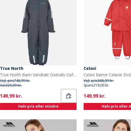
True North
Celavi
True North Børn Vandtæt Overalls Oxford Snedragt Nattehimmel
Vejl. pris
748,99 kr.
Vejl. pris
368,99 kr.
Var
229,99 kr.
Spare
219,00 kr.
Current
Current
149,99 kr.
149,99 kr.
Halv pris eller mindre
Halv pris eller