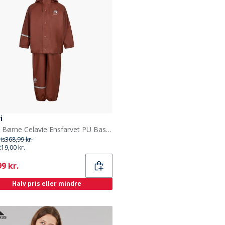
i
Celavi Børne Celavie Ensfarvet PU Basis Regntøjs Sæt Tortoise Shell
ris
368,99 kr.
219,00 kr.
ent
9 kr.
Halv pris eller mindre