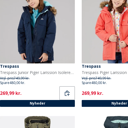
Trespass
Trespass
Trespass Junior Piger Larission Isoleret Vandtæt Parka Navy
Vejl. pris
749,99 kr.
Vejl. pris
749,99 kr.
Spare
480,00 kr.
Spare
480,00 kr.
Current
Current
269,99 kr.
269,99 kr.
Nyheder
Nyheder