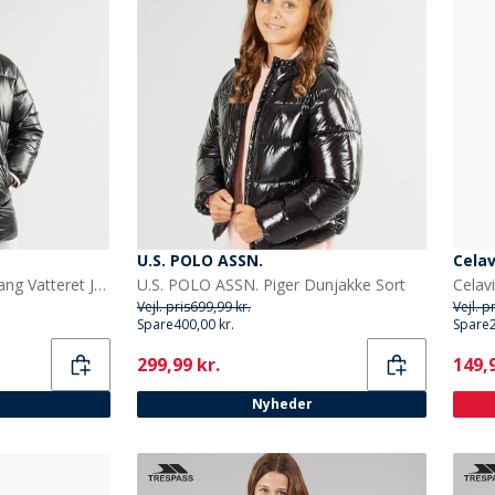
U.S. POLO ASSN.
Celav
U.S. POLO ASSN. Piger Lang Vatteret Jakke Sort
U.S. POLO ASSN. Piger Dunjakke Sort
Vejl. pris
699,99 kr.
Vejl. p
Spare
400,00 kr.
Spare
Current
Curr
299,99 kr.
149,9
Nyheder