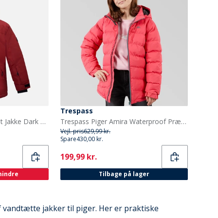
Trespass
True North Piger Vandtæt Jakke Dark Red
Trespass Piger Amira Waterproof Præstation/Teknisk Lyserød
Vejl. pris
629,99 kr.
Spare
430,00 kr.
Current
199,99 kr.
 mindre
Tilbage på lager
af vandtætte jakker til piger. Her er praktiske