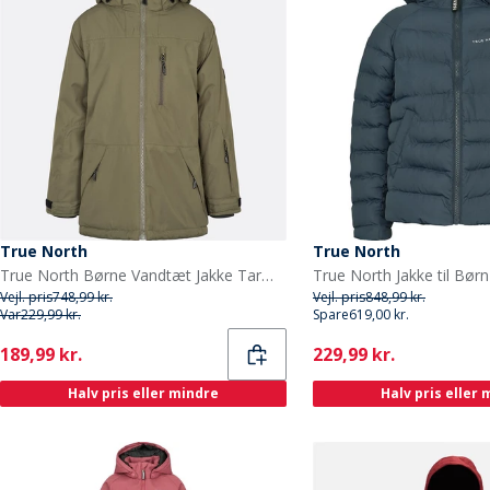
True North
True North
True North Børne Vandtæt Jakke Tarmac
True North Jakke til Bør
Vejl. pris
748,99 kr.
Vejl. pris
848,99 kr.
Var
229,99 kr.
Spare
619,00 kr.
Current
Current
189,99 kr.
229,99 kr.
Halv pris eller mindre
Halv pris eller