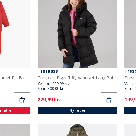
Trespass
Tres
Celavi Børne Celavie Ensfarvet PU Basis Regntøjs Sæt Baked Apple
Trespass Piger Tiffy Vandtæt Lang Polstret Hættejakke Sort
Vejl. pris
629,99 kr.
Vejl. p
Spare
400,00 kr.
Spare
Current
Curr
229,99 kr.
199,9
 mindre
Nyheder