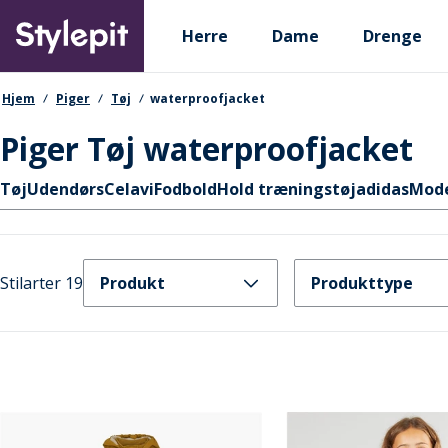
Skip
Primary departments
to
Herre
Dame
Drenge
main
content
navigationssti
Hjem
Piger
Tøj
waterproofjacket
Piger Tøj waterproofjacket
Hurtige links
Tøj
Udendørs
Celavi
Fodbold
Hold træningstøj
adidas
Mod
Stilarter 19
Produkt
Produkttype