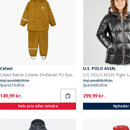
Celavi
U.S. POLO ASSN.
Celavi Børne Celavie Ensfarvet PU Basis Regntøjs Sæt Buckthorn Brown
Vejl. pris
368,99 kr.
Vejl. pris
899,99 kr.
Spare
219,00 kr.
Spare
600,00 kr.
Current
Current
149,99 kr.
299,99 kr.
Halv pris eller mindre
Nyheder