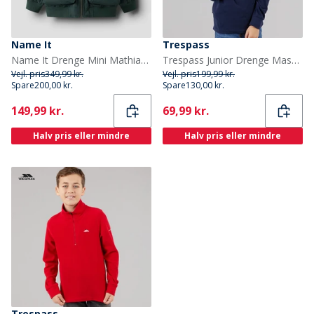
Name It
Trespass
Name It Drenge Mini Mathias Bomber Jakke Green Gables
Trespass Junior Drenge Masonville 1/2 Lynlås Mikro Fleece Blå
Vejl. pris
349,99 kr.
Vejl. pris
199,99 kr.
Spare
200,00 kr.
Spare
130,00 kr.
Current
Current
149,99 kr.
69,99 kr.
Halv pris eller mindre
Halv pris eller mindre
Trespass