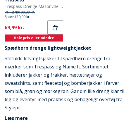
Trespass Drenge Masonville Fleece Rød
Vejl. pris
199,99 kr.
Spare
130,00 kr.
Current
69,99 kr.
Halv pris eller mindre
Spædbørn drenge lightweightjacket
Stilfulde letvægtsjakker til spædbørn drenge fra
mærker som Trespass og Name It. Sortimentet
inkluderer jakker og frakker, hættetrøjer og
sweatshirts, samt fleecetøj og bomberjakker i farver
som blå, grøn og mørkegrøn. Gør din lille dreng klar til
leg og eventyr med praktisk og behageligt overtøj fra
Stylepit.
Læs mere