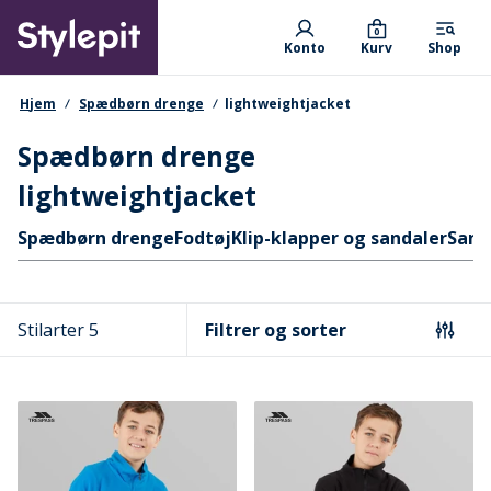
Skip
Primary departments
to
0
Konto
Kurv
Shop
main
content
navigationssti
Hjem
Spædbørn drenge
lightweightjacket
Spædbørn drenge
lightweightjacket
Hurtige links
Spædbørn drenge
Fodtøj
Klip-klapper og sandaler
Sand
Stilarter 5
Filtrer og sorter