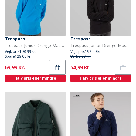
Trespass
Trespass
Trespass Junior Drenge Masonville 1/2 Lynlås Mikro Fleece Kobolt
Trespass Junior Drenge Masonville 1/2 Lynlås Mikro Fleece Sort
Vejl. pris
198,99 kr.
Vejl. pris
198,99 kr.
Spare
129,00 kr.
Var
59,99 kr.
Current
Current
69,99 kr.
54,99 kr.
Halv pris eller mindre
Halv pris eller mindre