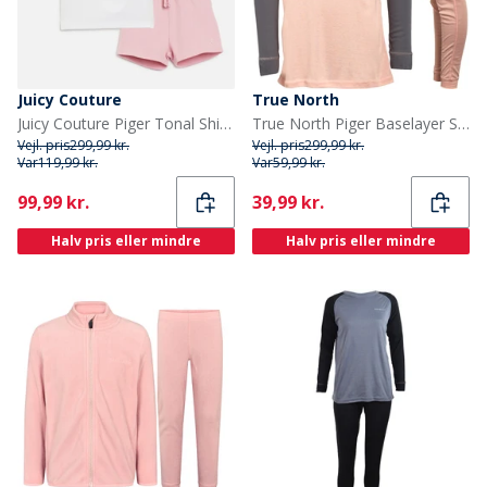
Juicy Couture
True North
Juicy Couture Piger Tonal Shimmer Print T Shirt Og Shorts Sæt Pink Nectar
True North Piger Baselayer Sæt Pink Comb
Vejl. pris
299,99 kr.
Vejl. pris
299,99 kr.
Var
119,99 kr.
Var
59,99 kr.
Current
Current
99,99 kr.
39,99 kr.
Halv pris eller mindre
Halv pris eller mindre