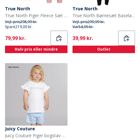
True North
True North
True North Piger Fleece Sæt Pink
True North Børnesæt Baselayer Sort Comb
Vejl. pris
298,99 kr.
Vejl. pris
299,99 kr.
Spare
219,00 kr.
Var
54,99 kr.
Current
Current
79,99 kr.
39,99 kr.
Halv pris eller mindre
Outlet
Juicy Couture
Juicy Couture Piger bogstav flæse t shirt og shorts sæt Powder Blue