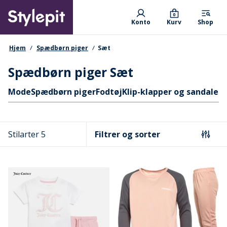
Skip
Primary departments
to
0
Konto
Kurv
Shop
main
content
navigationssti
Hjem
Spædbørn piger
Sæt
Spædbørn piger Sæt
Hurtige links
Mode
Spædbørn piger
Fodtøj
Klip-klapper og sandaler
S
Stilarter 5
Filtrer og sorter