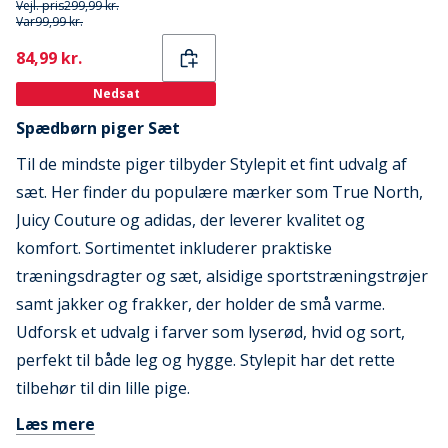
Vejl. pris
299,99 kr.
Var
99,99 kr.
Current
84,99 kr.
Nedsat
Spædbørn piger Sæt
Til de mindste piger tilbyder Stylepit et fint udvalg af
sæt. Her finder du populære mærker som True North,
Juicy Couture og adidas, der leverer kvalitet og
komfort. Sortimentet inkluderer praktiske
træningsdragter og sæt, alsidige sportstræningstrøjer
samt jakker og frakker, der holder de små varme.
Udforsk et udvalg i farver som lyserød, hvid og sort,
perfekt til både leg og hygge. Stylepit har det rette
tilbehør til din lille pige.
Læs mere