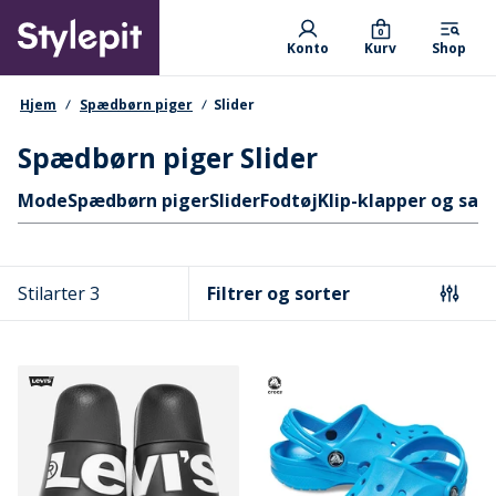
Skip
Primary departments
to
0
Konto
Kurv
Shop
main
content
navigationssti
Hjem
Spædbørn piger
Slider
Spædbørn piger Slider
Hurtige links
Mode
Spædbørn piger
Slider
Fodtøj
Klip-klapper og san
Stilarter 3
Filtrer og sorter