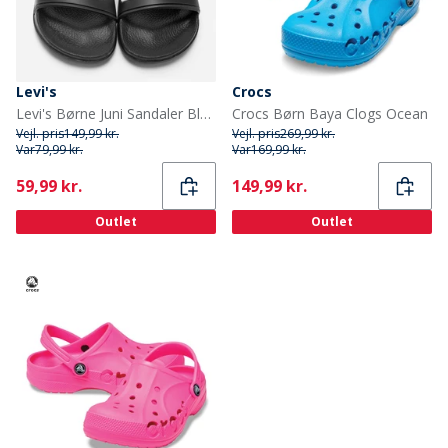
Levi's
Crocs
Levi's Børne Juni Sandaler Black 0003
Crocs Børn Baya Clogs Ocean
Vejl. pris
149,99 kr.
Vejl. pris
269,99 kr.
Var
79,99 kr.
Var
169,99 kr.
Current
Current
59,99 kr.
149,99 kr.
Outlet
Outlet