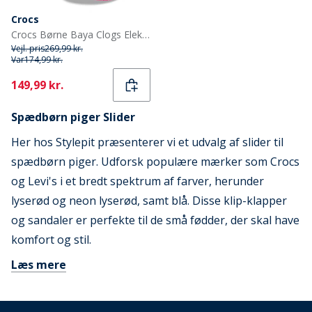
Crocs
Crocs Børne Baya Clogs Elektrisk Pink
Vejl. pris
269,99 kr.
Var
174,99 kr.
Current
149,99 kr.
Spædbørn piger Slider
Her hos Stylepit præsenterer vi et udvalg af slider til
spædbørn piger. Udforsk populære mærker som Crocs
og Levi's i et bredt spektrum af farver, herunder
lyserød og neon lyserød, samt blå. Disse klip-klapper
og sandaler er perfekte til de små fødder, der skal have
komfort og stil.
Læs mere