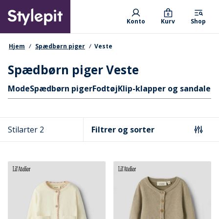
Skip
Primary departments
to
0
Konto
Kurv
Shop
main
content
navigationssti
Hjem
Spædbørn piger
Veste
Spædbørn piger Veste
Hurtige links
Mode
Spædbørn piger
Fodtøj
Klip-klapper og sandaler
S
Stilarter 2
Filtrer og sorter