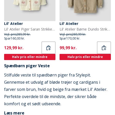
Lil' Atelier
Lil' Atelier
Lil' Atelier Piger Saran Strikket Cardigan Turtledove
Lil' Atelier Børne Dundo Strikket Cardigan Oxford Tan
Vejl. pris
289,99 kr.
Vejl. pris
269,99 kr.
Spar
160,00 kr.
Spar
170,00 kr.
Current
Current
129,99 kr.
99,99 kr.
Halv pris eller mindre
Halv pris eller mindre
Spædbørn piger Veste
Stilfulde veste til spædbørn piger fra Stylepit.
Gennemse et udvalg af bløde trøjer og cardigans i
farver som brun, hvid og beige fra mærket Lil' Atelier.
Perfekte overdele til de mindste, der sikrer både
komfort og et sødt udseende.
Læs mere