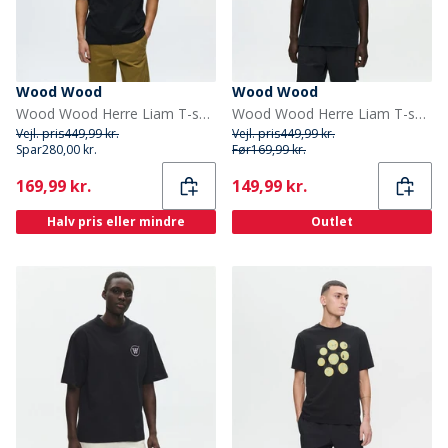
Wood Wood
Wood Wood
Wood Wood Herre Liam T-shirt Sort
Wood Wood Herre Liam T-shirt Black With White
Vejl. pris
449,99 kr.
Vejl. pris
449,99 kr.
Spar
280,00 kr.
Før
169,99 kr.
Current
Current
169,99 kr.
149,99 kr.
Halv pris eller mindre
Outlet