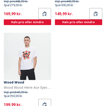
Vejl. pris
448,99 kr.
Vejl. pris
449,99 kr.
Spar
279,00 kr.
Spar
300,00 kr.
Current
Current
169,99 kr.
149,99 kr.
Halv pris eller mindre
Halv pris eller mindre
Wood Wood
Wood Wood Herre Ace Eyes T-shirt Hvid
Vejl. pris
549,99 kr.
Spar
350,00 kr.
Current
199,99 kr.