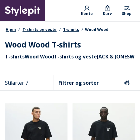
Skip
Primary departments
to
0
Konto
Kurv
Shop
main
content
navigationssti
Hjem
T-shirts og veste
T-shirts
Wood Wood
Wood Wood T-shirts
Hurtige links
T-shirts
Wood Wood
T-shirts og veste
JACK & JONES
Woo
Stilarter 7
Filtrer og sorter