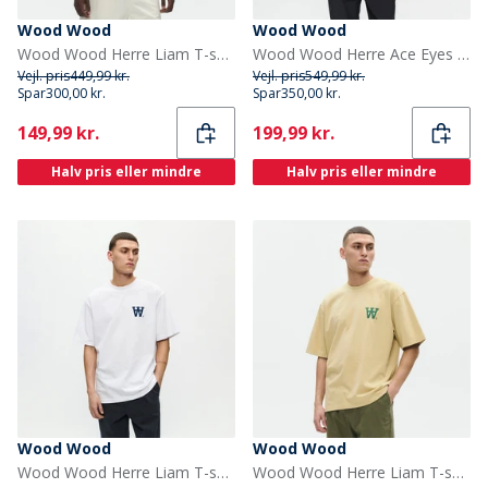
Wood Wood
Wood Wood
Wood Wood Herre Liam T-shirt Sort
Wood Wood Herre Ace Eyes T-shirt Sort
Vejl. pris
449,99 kr.
Vejl. pris
549,99 kr.
Spar
300,00 kr.
Spar
350,00 kr.
Current
Current
149,99 kr.
199,99 kr.
Halv pris eller mindre
Halv pris eller mindre
Wood Wood
Wood Wood
Wood Wood Herre Liam T-shirt Bright White Np
Wood Wood Herre Liam T-shirt Pale Olive Green