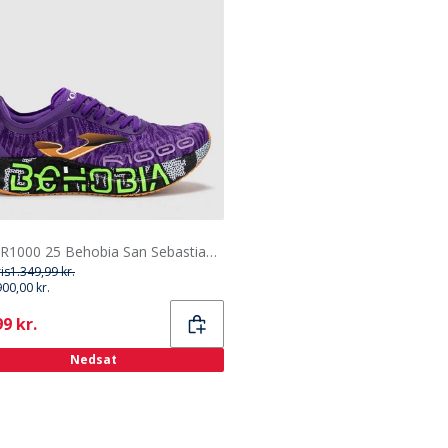
Joma R1000 25 Behobia San Sebastian Kulfiberplade Neutrale Løbesko Lilla
ris
1.349,99 kr.
900,00 kr.
ent
9 kr.
Nedsat