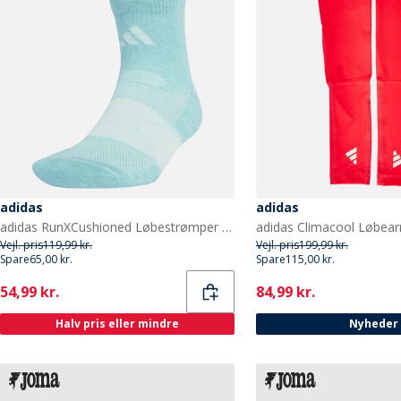
adidas
adidas
adidas RunXCushioned Løbestrømper Mint Ton/Halo Mint
Vejl. pris
119,99 kr.
Vejl. pris
199,99 kr.
Spare
65,00 kr.
Spare
115,00 kr.
Current
Current
54,99 kr.
84,99 kr.
Halv pris eller mindre
Nyheder