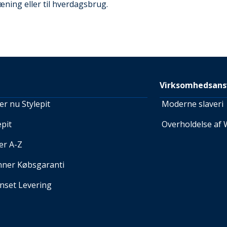
æning eller til hverdagsbrug.
Virksomhedsans
r nu Stylepit
Moderne slaveri
pit
Overholdelse af 
er A-Z
nner Købsgaranti
set Levering