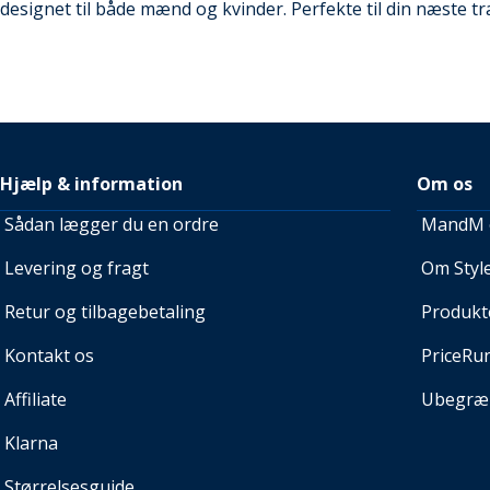
designet til både mænd og kvinder. Perfekte til din næste tr
Hjælp & information
Om os
Sådan lægger du en ordre
MandM e
Levering og fragt
Om Style
Retur og tilbagebetaling
Produkt
Kontakt os
PriceRu
Affiliate
Ubegræn
Klarna
Størrelsesguide