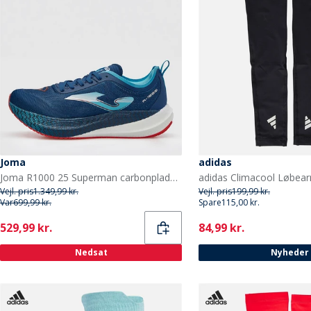
Joma
adidas
Joma R1000 25 Superman carbonplade neutrale løbesko Navy Blue
Vejl. pris
1.349,99 kr.
Vejl. pris
199,99 kr.
Var
699,99 kr.
Spare
115,00 kr.
Current
Current
529,99 kr.
84,99 kr.
Nedsat
Nyheder