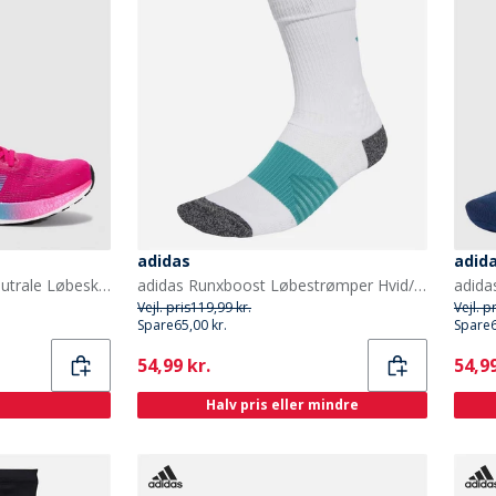
adidas
adid
Joma R.4000 25 Lette Neutrale Løbesko Fuchsia
adidas Runxboost Løbestrømper Hvid/Pure Teal
Vejl. pris
119,99 kr.
Vejl. p
Spare
65,00 kr.
Spare
Current
Curr
54,99 kr.
54,99
Halv pris eller mindre