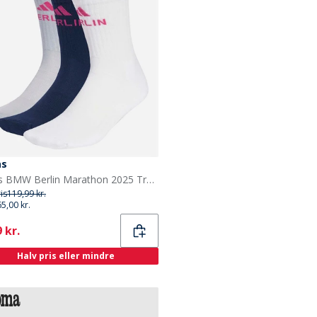
as
adidas BMW Berlin Marathon 2025 Tre Pak Løbestrømper Hvid/Halo Silver/Collegiate Navy
ris
119,99 kr.
65,00 kr.
ent
 kr.
Halv pris eller mindre