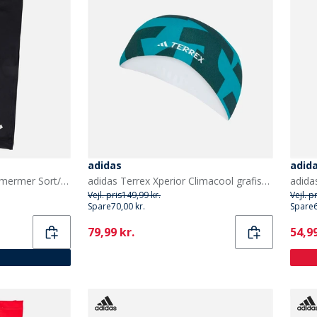
adidas
adid
adidas Climacool Løbearmermer Sort/Hvid
adidas Terrex Xperior Climacool grafisk løbebånd Aurora Ivy/Pure Teal
Vejl. pris
149,99 kr.
Vejl. p
Spare
70,00 kr.
Spare
Current
Curr
79,99 kr.
54,99