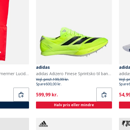
adidas
adid
adidas Climacool Løbearmermer Lucid Red/Hvid
adidas Adizero Finese Sprintsko til baneløb Lucid Lemon/Core Black/Halo Silver
Vejl. pris
1.199,99 kr.
Vejl. p
Spare
600,00 kr.
Spare
Current
Curr
599,99 kr.
54,99
Halv pris eller mindre