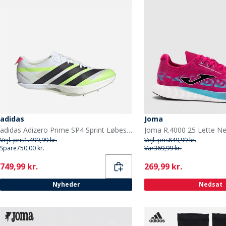
adidas
Joma
adidas Adizero Prime SP4 Sprint Løbesko med pigge Cloud White/Core Black/Lucid Red
Vejl. pris
1.499,99 kr.
Vejl. pris
849,99 kr.
Spare
750,00 kr.
Var
369,99 kr.
Current
Current
749,99 kr.
269,99 kr.
Nyheder
Nedsat