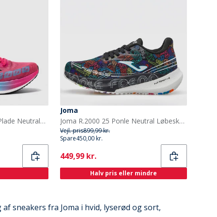
Joma
Joma R.3000 25 Carbon Plade Neutrale Løbesko Fuchsia
Joma R.2000 25 Ponle Neutral Løbesko Sort
Vejl. pris
899,99 kr.
Spare
450,00 kr.
Current
449,99 kr.
Halv pris eller mindre
g af sneakers fra Joma i hvid, lyserød og sort,