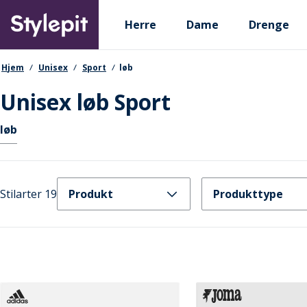
Skip
Primary departments
to
Herre
Dame
Drenge
main
content
navigationssti
Hjem
Unisex
Sport
løb
Unisex løb Sport
Hurtige links
løb
Stilarter 19
Produkt
Produkttype