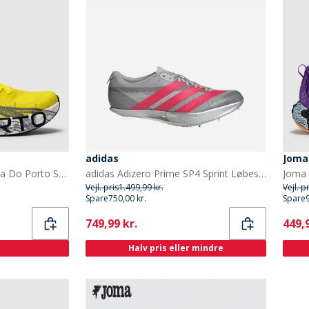
adidas
Joma
Joma R.5000 25 Maratona Do Porto Speed Neutral Løbesko Fluorescent Yellow
adidas Adizero Prime SP4 Sprint Løbesko med pigge Grey Two/Lucid Red/Silver Metallic
Vejl. pris
1.499,99 kr.
Vejl. p
Spare
750,00 kr.
Spare
Current
Curr
749,99 kr.
449,9
Halv pris eller mindre