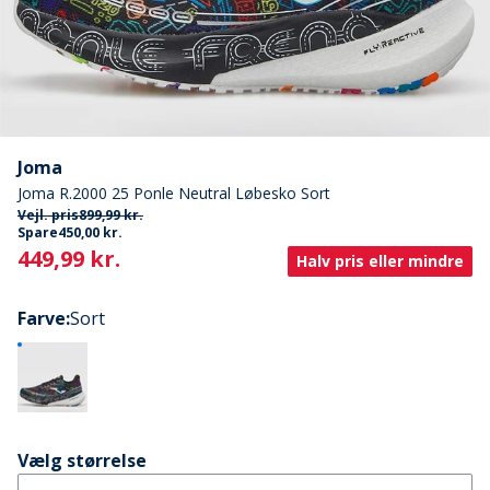
Joma
Joma R.2000 25 Ponle Neutral Løbesko Sort
Vejl. pris
899,99 kr.
Spare
450,00 kr.
Current
449,99 kr.
Halv pris eller mindre
Farve
:
Sort
Vælg størrelse