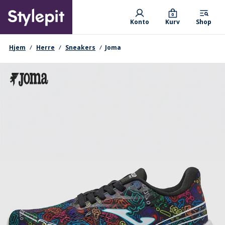
Skip
Primary departments
to
0
Konto
Kurv
Shop
main
content
navigationssti
Hjem
Herre
Sneakers
Joma