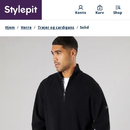
Skip
Primary departments
to
0
Konto
Kurv
Shop
main
content
navigationssti
Hjem
Herre
Trøjer og cardigans
Solid