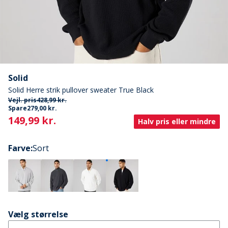
Solid
Solid Herre strik pullover sweater True Black
Vejl. pris
428,99 kr.
Spare
279,00 kr.
Current
149,99 kr.
Halv pris eller mindre
Farve
:
Sort
Vælg størrelse