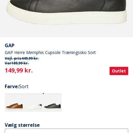
GAP
GAP Herre Memphis Cupsole Træningssko Sort
Vejl. pris
449,99 kr.
Var
189,99 kr.
Current
149,99 kr.
Outlet
Farve
:
Sort
Vælg størrelse