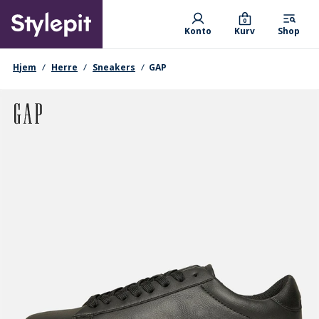
Skip
Primary departments
to
0
Konto
Kurv
Shop
main
content
navigationssti
Hjem
Herre
Sneakers
GAP