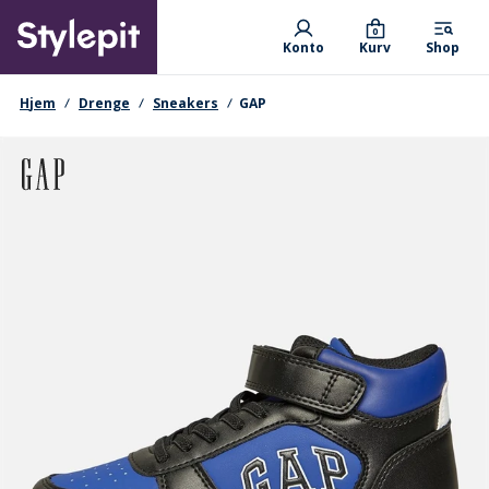
Skip
Primary departments
to
0
Konto
Kurv
Shop
main
content
navigationssti
Hjem
Drenge
Sneakers
GAP