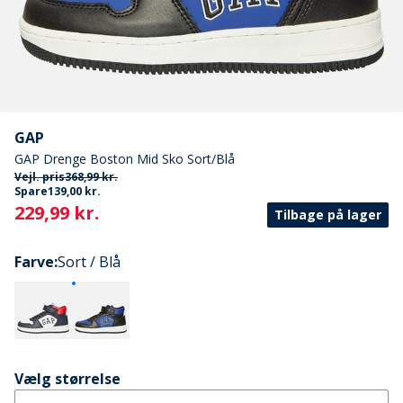
GAP
GAP Drenge Boston Mid Sko Sort/Blå
Vejl. pris
368,99 kr.
Spare
139,00 kr.
Current
229,99 kr.
Tilbage på lager
Farve
:
Sort / Blå
Vælg størrelse