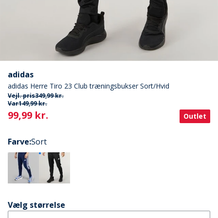
adidas
adidas Herre Tiro 23 Club træningsbukser Sort/Hvid
Vejl. pris
349,99 kr.
Var
149,99 kr.
Current
99,99 kr.
Outlet
Farve
:
Sort
Vælg størrelse