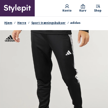
Skip
Primary departments
to
0
Konto
Kurv
Shop
main
content
navigationssti
Hjem
Herre
Sport træningsbukser
adidas