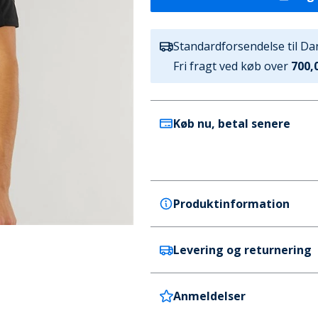
Standardforsendelse til D
Fri fragt ved køb over
700,0
Køb nu, betal senere
Produktinformation
Levering og returnering
adidas
adidas Herre Tiro 23 Club T-s
Farve
Anmeldelser
Danmark
Sort
Levering tager 4-5 hverdage