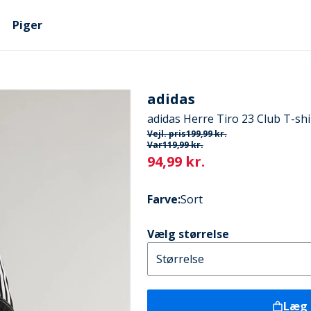
Piger
adidas
adidas Herre Tiro 23 Club T-shi
Vejl. pris
199,99 kr.
Var
119,99 kr.
Current
94,99 kr.
Farve
:
Sort
Vælg størrelse
Læg 