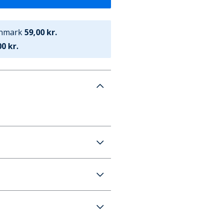
anmark
59,00 kr.
0 kr.
hirt Sort/Hvid
59 kr. (700 kr.+ GRATIS)