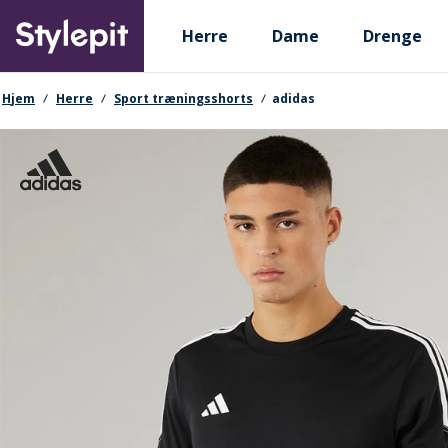
Skip
Primary departments
to
Herre
Dame
Drenge
main
content
navigationssti
Hjem
Herre
Sport træningsshorts
adidas