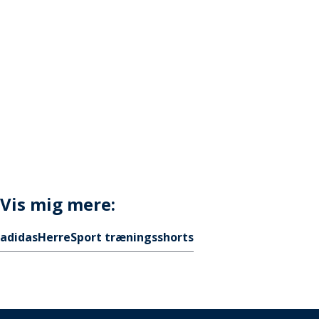
Vis mig mere:
adidas
Herre
Sport træningsshorts