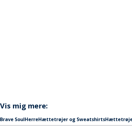
Vis mig mere:
Brave Soul
Herre
Hættetrøjer og Sweatshirts
Hættetrøj