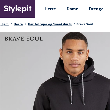
Skip
Primary departments
to
Herre
Dame
Drenge
main
content
navigationssti
Hjem
Herre
Hættetrøjer og Sweatshirts
Brave Soul