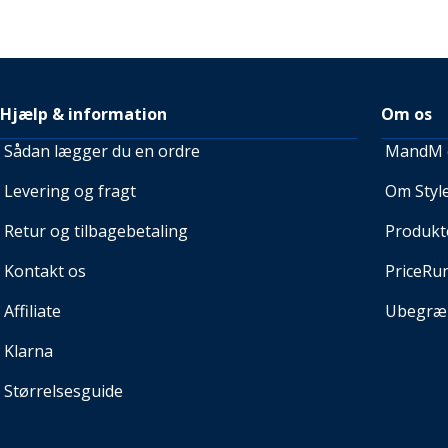
Hjælp & information
Om os
Sådan lægger du en ordre
MandM e
Levering og fragt
Om Style
Retur og tilbagebetaling
Produkt
Kontakt os
PriceRu
Affiliate
Ubegræn
Klarna
Størrelsesguide