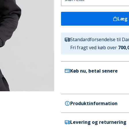
Læg 
Standardforsendelse til D
Fri fragt ved køb over
700,0
Køb nu, betal senere
Produktinformation
Levering og returnering
Brave Soul