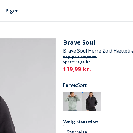
Piger
Brave Soul
Brave Soul Herre Zoid Hættetrø
Vejl. pris
229,99 kr.
Spare
110,00 kr.
Current
119,99 kr.
Farve
:
Sort
Vælg størrelse