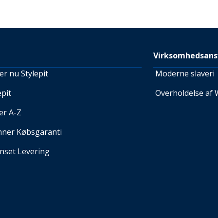
Virksomhedsans
r nu Stylepit
Moderne slaveri
pit
Overholdelse af 
er A-Z
nner Købsgaranti
set Levering