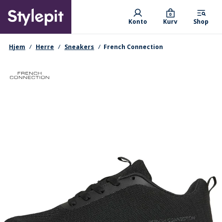
Skip
Primary departments
to
0
Konto
Kurv
Shop
main
content
navigationssti
Hjem
Herre
Sneakers
French Connection