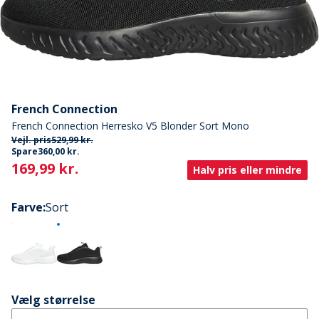
French Connection
French Connection Herresko V5 Blonder Sort Mono
Vejl. pris
529,99 kr.
Spare
360,00 kr.
Current
169,99 kr.
Halv pris eller mindre
Farve
:
Sort
Vælg størrelse