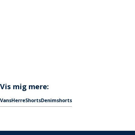
Vis mig mere:
Vans
Herre
Shorts
Denimshorts