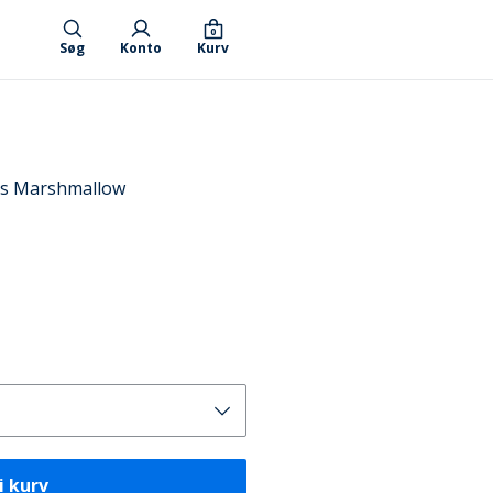
0
Søg
Konto
Kurv
ts Marshmallow
i kurv