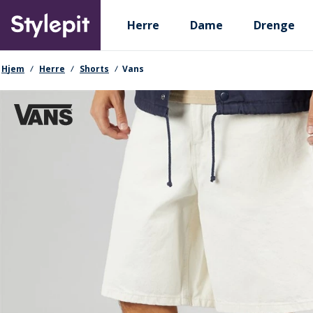
Skip
Primary departments
to
Herre
Dame
Drenge
main
content
navigationssti
Hjem
Herre
Shorts
Vans