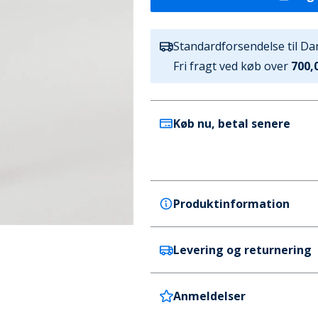
Standardforsendelse til D
Fri fragt ved køb over
700,0
Køb nu, betal senere
Produktinformation
Levering og returnering
Vans
Vans Herre Baggy Denim Sh
Farve
Anmeldelser
Danmark
Hvid
Levering tager 4-5 hverdage