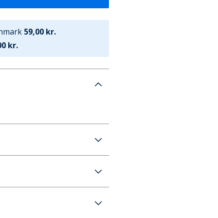
anmark
59,00 kr.
0 kr.
orts Marshmallow
59 kr. (700 kr.+ GRATIS)