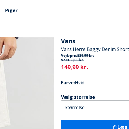
Piger
Vans
Vans Herre Baggy Denim Shor
Vejl. pris
529,99 kr.
Var
189,99 kr.
Current
149,99 kr.
Farve
:
Hvid
Vælg størrelse
Læg 