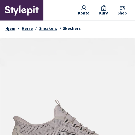
Skip
Primary departments
to
0
Konto
Kurv
Shop
main
content
navigationssti
Hjem
Herre
Sneakers
Skechers