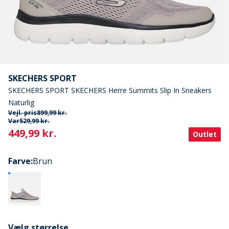
SKECHERS SPORT
SKECHERS SPORT SKECHERS Herre Summits Slip In Sneakers
Naturlig
Vejl. pris
899,99 kr.
Var
529,99 kr.
Current
449,99 kr.
Outlet
Farve
:
Brun
Vælg størrelse