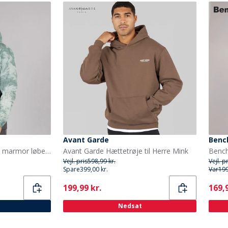
Avant Garde
Benc
Puma Herre løb letvægts marmor løbe jakke Grå/Blå
Avant Garde Hættetrøje til Herre Mink
Vejl. pris
598,99 kr.
Vejl. p
Spare
399,00 kr.
Var
199
Current
Curr
199,99 kr.
169,9
Nedsat