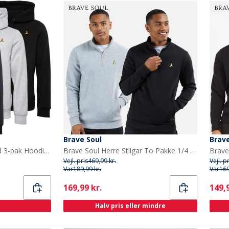
Brave Soul
Brave
Brave Soul Herre Howard 3-pak Hoodies Sort/Grå/Blå
Brave Soul Herre Stilgar To Pakke 1/4 Lynlås Sweatshirts Sort/Grå
Vejl. pris
469,99 kr.
Vejl. p
Var
189,99 kr.
Var
169
Current
Curr
169,99 kr.
149,9
Halv pris eller mindre