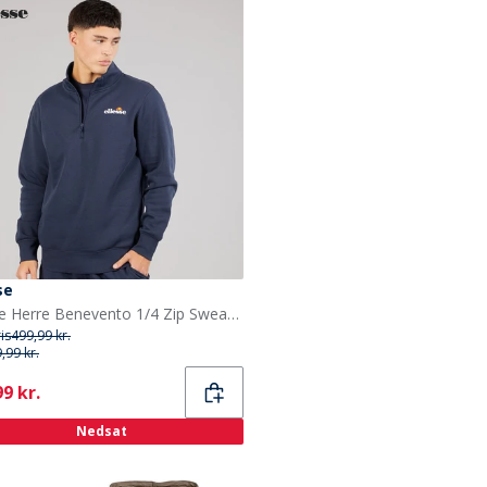
se
Ellesse Herre Benevento 1/4 Zip Sweatshirt Navy
ris
499,99 kr.
,99 kr.
ent
9 kr.
Nedsat