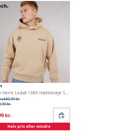
h
Bench Herre Ledall 1989 Hættetrøje Stone
ris
449,99 kr.
,99 kr.
ent
9 kr.
Halv pris eller mindre