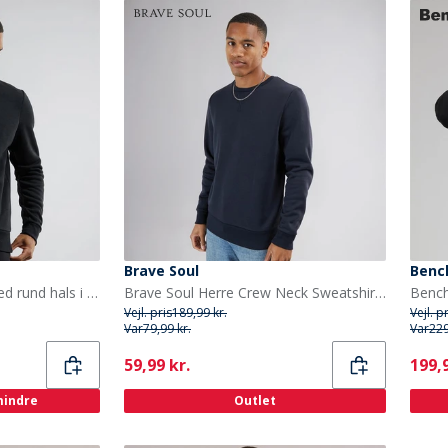
Brave Soul
Benc
Brave Soul Sweatshirt med rund hals i sort til herre
Brave Soul Herre Crew Neck Sweatshirt Blå
Bench
Vejl. pris
189,99 kr.
Vejl. p
Var
79,99 kr.
Var
229
Current
Curr
59,99 kr.
199,9
 mindre
Outlet