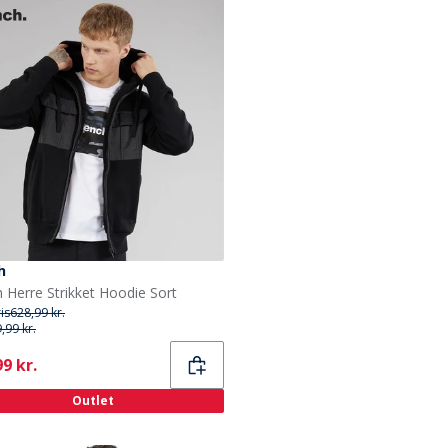
h
 Herre Strikket Hoodie Sort
ris
628,99 kr.
,99 kr.
ent
9 kr.
Outlet