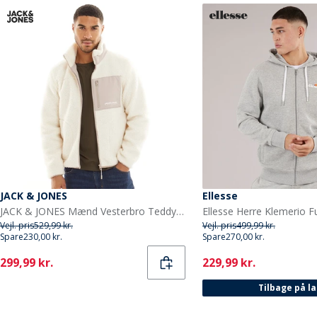
JACK & JONES
Ellesse
JACK & JONES Mænd Vesterbro Teddy Jakke Atmosphere
Vejl. pris
529,99 kr.
Vejl. pris
499,99 kr.
Spare
230,00 kr.
Spare
270,00 kr.
Current
Current
299,99 kr.
229,99 kr.
Tilbage på l