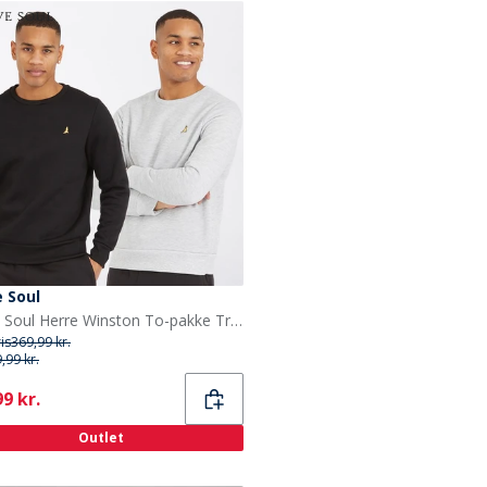
 Soul
Brave Soul Herre Winston To-pakke Trøjer Sort/Grå
ris
369,99 kr.
,99 kr.
ent
9 kr.
Outlet