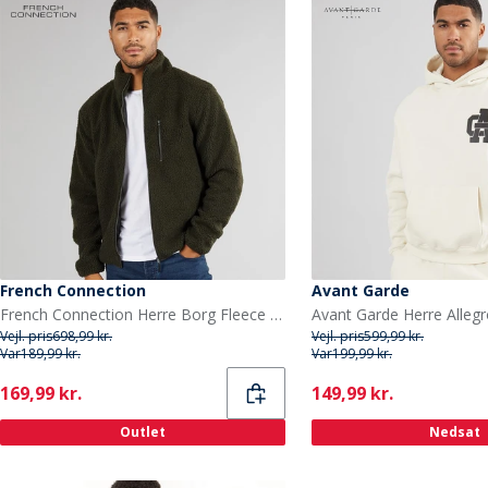
French Connection
Avant Garde
French Connection Herre Borg Fleece med tragthals Khaki
Vejl. pris
698,99 kr.
Vejl. pris
599,99 kr.
Var
189,99 kr.
Var
199,99 kr.
Current
Current
169,99 kr.
149,99 kr.
Outlet
Nedsat