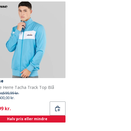
se
se Herre Tacha Track Top Blå
ris
599,99 kr.
400,00 kr.
ent
9 kr.
Halv pris eller mindre