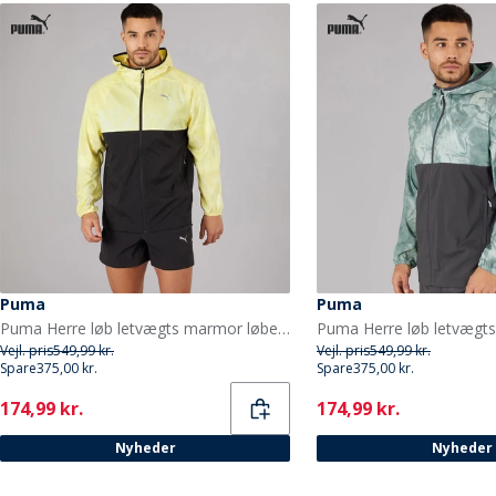
Puma
Puma
Puma Herre løb letvægts marmor løbe jakke Sort/Gul
Vejl. pris
549,99 kr.
Vejl. pris
549,99 kr.
Spare
375,00 kr.
Spare
375,00 kr.
Current
Current
174,99 kr.
174,99 kr.
Nyheder
Nyheder