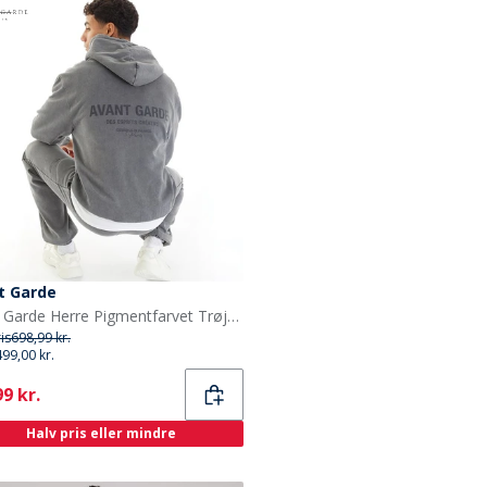
t Garde
Avant Garde Herre Pigmentfarvet Trøje Stål
ris
698,99 kr.
499,00 kr.
ent
9 kr.
Halv pris eller mindre