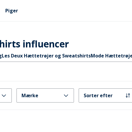
Piger
irts influencer
g
Les Deux Hættetrøjer og Sweatshirts
Mode Hættetrøje
Mærke
Sorter efter