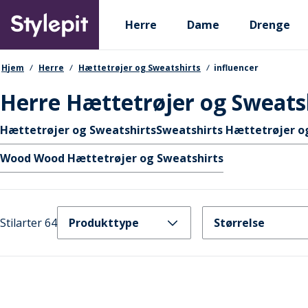
Skip
Primary departments
to
Herre
Dame
Drenge
main
content
navigationssti
Hjem
Herre
Hættetrøjer og Sweatshirts
influencer
Herre Hættetrøjer og Sweatsh
Hurtige links
Hættetrøjer og Sweatshirts
Sweatshirts Hættetrøjer o
Wood Wood Hættetrøjer og Sweatshirts
Stilarter 64
Produkttype
Størrelse