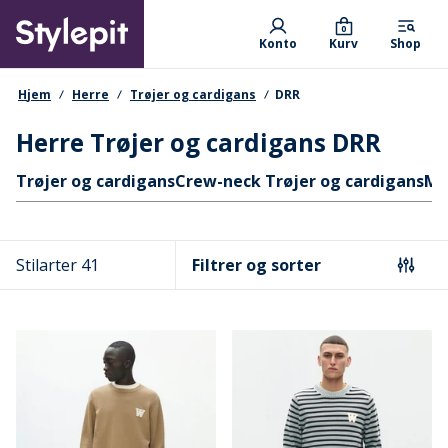
Skip
Primary departments
to
0
Konto
Kurv
Shop
main
content
navigationssti
Hjem
Herre
Trøjer og cardigans
DRR
Herre Trøjer og cardigans DRR
Hurtige links
Trøjer og cardigans
Crew-neck Trøjer og cardigans
Mo
Stilarter 41
Filtrer og sorter