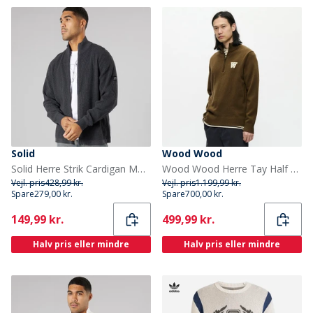
Solid
Wood Wood
Solid Herre Strik Cardigan Mørk Grå Marl Dar Grey M
Wood Wood Herre Tay Half Zip Sweater Desert Palm
Vejl. pris
428,99 kr.
Vejl. pris
1.199,99 kr.
Spare
279,00 kr.
Spare
700,00 kr.
Current
Current
149,99 kr.
499,99 kr.
Halv pris eller mindre
Halv pris eller mindre