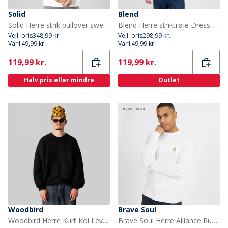
Solid
Blend
Solid Herre strik pullover sweater Off White
Blend Herre striktrøje Dress Blues
Vejl. pris
348,99 kr.
Vejl. pris
298,99 kr.
Var
149,99 kr.
Var
149,99 kr.
Current
Current
119,99 kr.
119,99 kr.
Halv pris eller mindre
Outlet
Woodbird
Brave Soul
Woodbird Herre Kurt Koi Levering Sweater Sort
Brave Soul Herre Alliance Rundhals Trøje Vintage Hvid