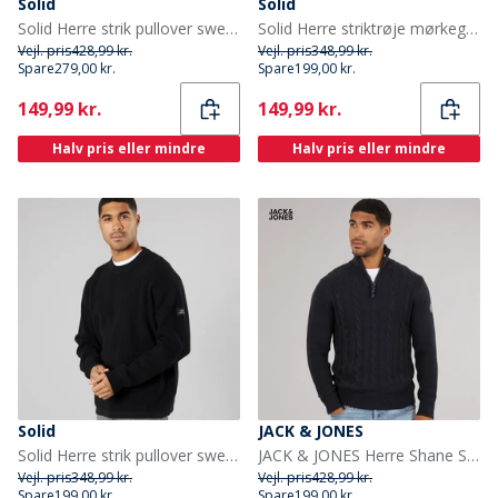
Solid
Solid
Solid Herre strik pullover sweater True Black
Solid Herre striktrøje mørkegrå melange Dar Grey M
Vejl. pris
428,99 kr.
Vejl. pris
348,99 kr.
Spare
279,00 kr.
Spare
199,00 kr.
Current
Current
149,99 kr.
149,99 kr.
Halv pris eller mindre
Halv pris eller mindre
Solid
JACK & JONES
Solid Herre strik pullover sweater True Black
JACK & JONES Herre Shane Strikket Trøje Blå Blazer
Vejl. pris
348,99 kr.
Vejl. pris
428,99 kr.
Spare
199,00 kr.
Spare
199,00 kr.