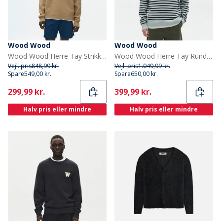
Wood Wood
Wood Wood
Wood Wood Herre Tay Strikket Sweater Ermine
Wood Wood Herre Tay Rund Hals Sweater Slate Stripe
Vejl. pris
848,99 kr.
Vejl. pris
1.049,99 kr.
Spare
549,00 kr.
Spare
650,00 kr.
Current
Current
299,99 kr.
399,99 kr.
Halv pris eller mindre
Halv pris eller mindre