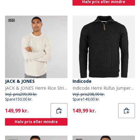
Halv pris eller mindre
JACK & JONES
Indicode
JACK & JONES Herre Rice Strikket Jumper Havre
Indicode Herre Rufus Jumper Sort
Vejl. pris
299,99 kr.
Vejl. pris
298,99 kr.
Spare
150,00 kr.
Spare
149,00 kr.
Current
Current
149,99 kr.
149,99 kr.
Halv pris eller mindre