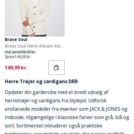
Brave Soul
Brave Soul Herre Arkram Knittet Cardigan med Knapper Havregryn
Vejl. pris
298,99 kr.
Spare
149,00 kr.
Current
149,99 kr.
Herre Trøjer og cardigans DRR
Opdater din garderobe med et bredt udvalg af
herretrøjer og cardigans fra Stylepit. Udforsk
ensfarvede modeller fra mærker som JACK & JONES og
Indicode, tilgængelige i klassiske farver som grå, blå og
sort. Sortimentet inkluderer også praktiske