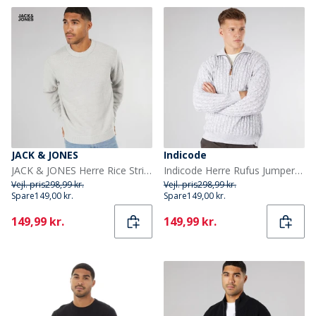
JACK & JONES
Indicode
JACK & JONES Herre Rice Strikket Jumper Lys Grå
Indicode Herre Rufus Jumper Off White
Vejl. pris
298,99 kr.
Vejl. pris
298,99 kr.
Spare
149,00 kr.
Spare
149,00 kr.
Current
Current
149,99 kr.
149,99 kr.