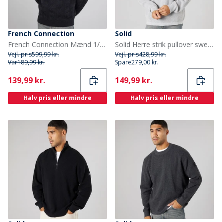
French Connection
Solid
French Connection Mænd 1/2 Lynlås Uld Trøje Marine
Solid Herre strik pullover sweater Light Grey Melange
Vejl. pris
599,99 kr.
Vejl. pris
428,99 kr.
Var
189,99 kr.
Spare
279,00 kr.
Current
Current
139,99 kr.
149,99 kr.
Halv pris eller mindre
Halv pris eller mindre