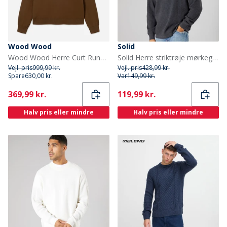
Wood Wood
Solid
Wood Wood Herre Curt Rund hals Sweater Desert Palm
Solid Herre striktrøje mørkegrå melange Dar Grey M
Vejl. pris
999,99 kr.
Vejl. pris
428,99 kr.
Spare
630,00 kr.
Var
149,99 kr.
Current
Current
369,99 kr.
119,99 kr.
Halv pris eller mindre
Halv pris eller mindre