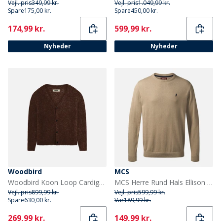
Vejl. pris
349,99 kr.
Vejl. pris
1.049,99 kr.
Spare
175,00 kr.
Spare
450,00 kr.
Current
Current
174,99 kr.
599,99 kr.
Nyheder
Nyheder
Woodbird
MCS
Woodbird Koon Loop Cardigan Dark Brown
MCS Herre Rund Hals Ellison Strik Sweater Silver Mink
Vejl. pris
899,99 kr.
Vejl. pris
599,99 kr.
Spare
630,00 kr.
Var
189,99 kr.
Current
Current
269,99 kr.
149,99 kr.