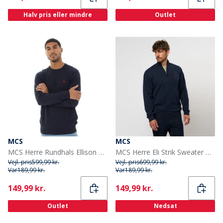
Halv pris eller mindre
Outlet
MCS
MCS
MCS Herre Rundhals Ellison Striktrøje Mørk Safir
MCS Herre Eli Strik Sweater Dark Sapphire
Vejl. pris
599,99 kr.
Vejl. pris
699,99 kr.
Var
189,99 kr.
Var
189,99 kr.
Current
Current
149,99 kr.
149,99 kr.
Outlet
Nedsat