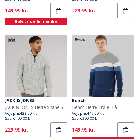
Current
Current
149,99 kr.
229,99 kr.
Halv pris eller mindre
JACK & JONES
Bench
JACK & JONES Herre Shane Strikket Trøje Sølv Birke
Bench Herre Trøje Blå
Vejl. pris
428,99 kr.
Vejl. pris
449,99 kr.
Spare
199,00 kr.
Spare
300,00 kr.
Current
Current
229,99 kr.
149,99 kr.