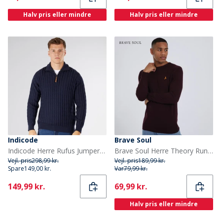
Halv pris eller mindre
Halv pris eller mindre
Indicode
Brave Soul
Indicode Herre Rufus Jumper Mørk Navy
Brave Soul Herre Theory Rundhals Trøje Blodrød
Vejl. pris
298,99 kr.
Vejl. pris
189,99 kr.
Spare
149,00 kr.
Var
79,99 kr.
Current
Current
149,99 kr.
69,99 kr.
Halv pris eller mindre