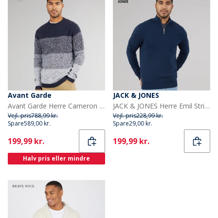
Avant Garde
JACK & JONES
Avant Garde Herre Cameron Rundhals Trøje Blå
JACK & JONES Herre Emil Strik 1/2 Zip Jumper Navy
Vejl. pris
788,99 kr.
Vejl. pris
228,99 kr.
Spare
589,00 kr.
Spare
29,00 kr.
Current
Current
199,99 kr.
199,99 kr.
Halv pris eller mindre