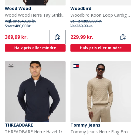
Wood Wood
Woodbird
Wood Wood Herre Tay Strikket Trøje Pirate Black
Woodbird Koon Loop Cardigan Sort
Vejl. pris
849,99 kr.
Vejl. pris
899,99 kr.
Spare
480,00 kr.
Var
269,99 kr.
Current
Current
369,99 kr.
229,99 kr.
Halv pris eller mindre
Halv pris eller mindre
THREADBARE
Tommy Jeans
THREADBARE Herre Hazel 1/4 lynlås jumper navy
Tommy Jeans Herre Flag Broderi Kabelstrik Sweater Sandalwood