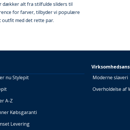
ækker alt fra stilfulde sliders til
ence for farver, tilbyder vi populære
outfit med det rette par.
Virksomhedsans
r nu Stylepit
Moderne slaveri
pit
Overholdelse af 
er A-Z
nner Købsgaranti
set Levering