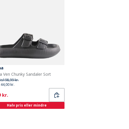
na
a Ven Chunky Sandaler Sort
ris
198,99 kr.
144,00 kr.
ent
 kr.
Halv pris eller mindre