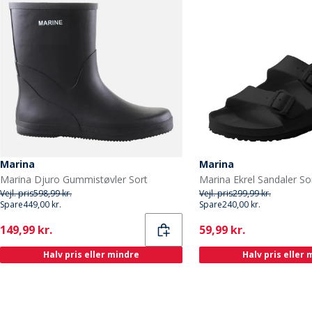
Marina
Marina
Marina Djuro Gummistøvler Sort
Marina Ekrel Sandaler So
Vejl. pris
598,99 kr.
Vejl. pris
299,99 kr.
Spare
449,00 kr.
Spare
240,00 kr.
Current
Current
149,99 kr.
59,99 kr.
Halv pris eller mindre
Halv pris eller