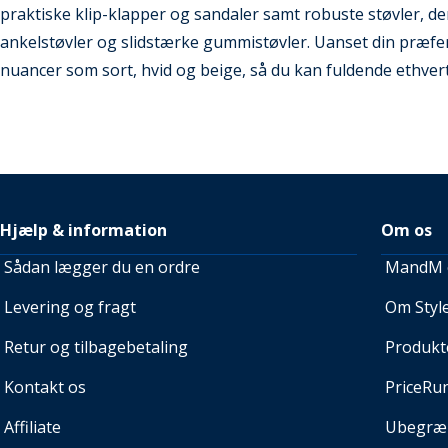
praktiske klip-klapper og sandaler samt robuste støvler, der d
ankelstøvler og slidstærke gummistøvler. Uanset din præfer
nuancer som sort, hvid og beige, så du kan fuldende ethvert 
Hjælp & information
Om os
Sådan lægger du en ordre
MandM e
Levering og fragt
Om Style
Retur og tilbagebetaling
Produkt
Kontakt os
PriceRu
Affiliate
Ubegræn