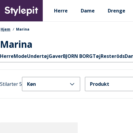
Skip
Primary departments
to
Herre
Dame
Drenge
main
content
navigationssti
Hjem
Marina
Marina
Hurtige links
Herre
Mode
Undertøj
Gaver
BJORN BORG
Tøj
Resteröds
Da
Stilarter 5
Køn
Produkt