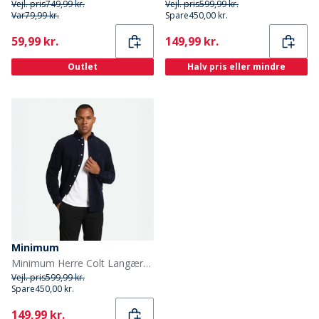
Vejl. pris
749,99 kr.
Vejl. pris
599,99 kr.
Var
79,99 kr.
Spare
450,00 kr.
Current
Current
59,99 kr.
149,99 kr.
Outlet
Halv pris eller mindre
Minimum
Minimum Herre Colt Langærmet Skjorte 687 Navy Blazer
Vejl. pris
599,99 kr.
Spare
450,00 kr.
Current
149,99 kr.