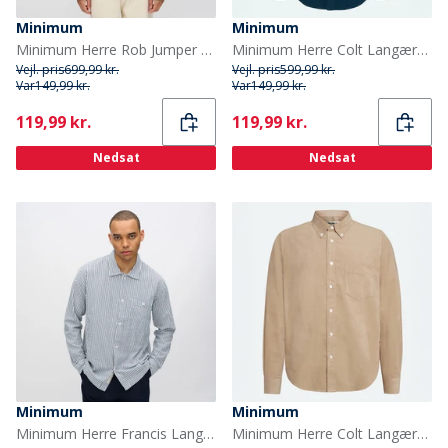
Minimum
Minimum
Minimum Herre Rob Jumper 1706 Mermaid
Minimum Herre Colt Langærmet Skjorte 4324 Legion Blue
Vejl. pris
699,99 kr.
Vejl. pris
599,99 kr.
Var
149,99 kr.
Var
149,99 kr.
Current
Current
119,99 kr.
119,99 kr.
Nedsat
Nedsat
Minimum
Minimum
Minimum Herre Francis Langærmet Skjorte 3922 Sky Captain
Minimum Herre Colt Langærmet Skjorte 1109 Chinchilla