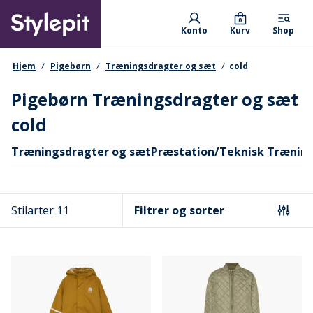
Skip
Primary departments
to
0
Konto
Kurv
Shop
main
content
navigationssti
Hjem
Pigebørn
Træningsdragter og sæt
cold
Pigebørn Træningsdragter og sæt
cold
Hurtige links
Træningsdragter og sæt
Præstation/Teknisk Trænin
Stilarter 11
Filtrer og sorter