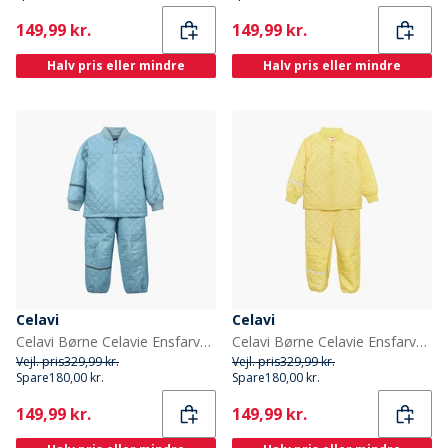
Current
Current
149,99 kr.
149,99 kr.
Halv pris eller mindre
Halv pris eller mindre
Celavi
Celavi
Celavi Børne Celavie Ensfarvet Basis Termosæt Cerulean
Celavi Børne Celavie Ensfarvet Basis Termosæt Sundress
Vejl. pris
329,99 kr.
Vejl. pris
329,99 kr.
Spare
180,00 kr.
Spare
180,00 kr.
Current
Current
149,99 kr.
149,99 kr.