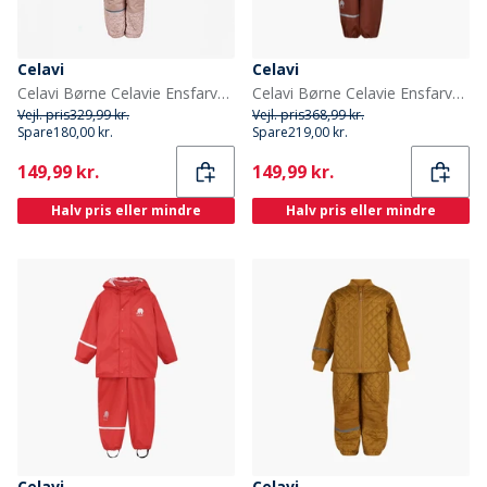
Celavi
Celavi
Celavi Børne Celavie Ensfarvet Basis Termosæt Misty Rose
Celavi Børne Celavie Ensfarvet PU Basis Regntøjs Sæt Tortoise Shell
Vejl. pris
329,99 kr.
Vejl. pris
368,99 kr.
Spare
180,00 kr.
Spare
219,00 kr.
Current
Current
149,99 kr.
149,99 kr.
Halv pris eller mindre
Halv pris eller mindre
Celavi
Celavi