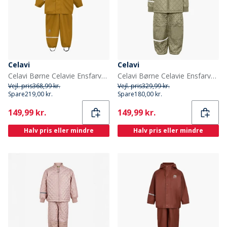
Celavi
Celavi
Celavi Børne Celavie Ensfarvet PU Basis Regntøjs Sæt Buckthorn Brown
Celavi Børne Celavie Ensfarvet Basis Termosæt Khaki
Vejl. pris
368,99 kr.
Vejl. pris
329,99 kr.
Spare
219,00 kr.
Spare
180,00 kr.
Current
Current
149,99 kr.
149,99 kr.
Halv pris eller mindre
Halv pris eller mindre