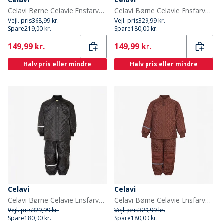
Celavi Børne Celavie Ensfarvet PU Basis Regntøjs Sæt Baked Apple
Celavi Børne Celavie Ensfarvet Basis Termosæt Buckthorn Brown
Vejl. pris
368,99 kr.
Vejl. pris
329,99 kr.
Spare
219,00 kr.
Spare
180,00 kr.
Current
Current
149,99 kr.
149,99 kr.
Halv pris eller mindre
Halv pris eller mindre
Celavi
Celavi
Celavi Børne Celavie Ensfarvet Basis Termosæt Sort
Celavi Børne Celavie Ensfarvet Basis Termosæt Tortoise Shell
Vejl. pris
329,99 kr.
Vejl. pris
329,99 kr.
Spare
180,00 kr.
Spare
180,00 kr.