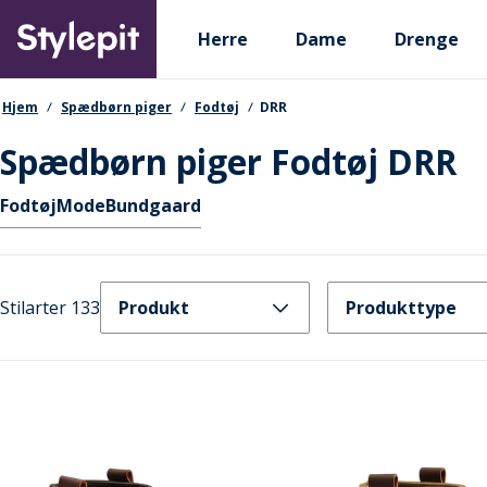
Skip
Primary departments
to
Herre
Dame
Drenge
main
content
navigationssti
Hjem
Spædbørn piger
Fodtøj
DRR
Spædbørn piger Fodtøj DRR
Hurtige links
Fodtøj
Mode
Bundgaard
Stilarter 133
Produkt
Produkttype