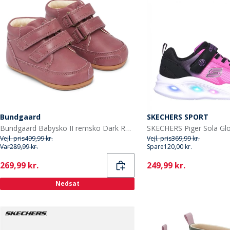
Bundgaard
SKECHERS SPORT
Bundgaard Babysko II remsko Dark Rose Ws
Vejl. pris
499,99 kr.
Vejl. pris
369,99 kr.
Var
289,99 kr.
Spare
120,00 kr.
Current
Current
269,99 kr.
249,99 kr.
Nedsat