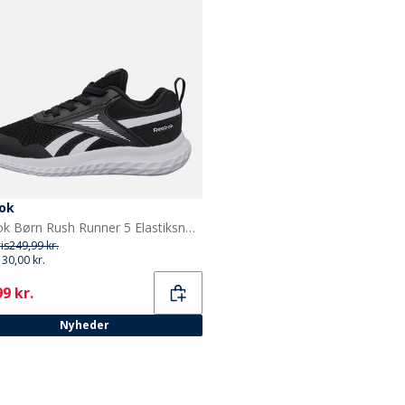
ok
Reebok Børn Rush Runner 5 Elastiksnørebånd Neutrale Løbesko Sort/Sort/Hvid
ris
249,99 kr.
130,00 kr.
ent
9 kr.
Nyheder