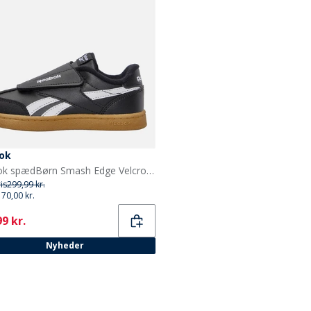
ok
Reebok spædBørn Smash Edge Velcro Træningssko Sort/Hvid/Gum
ris
299,99 kr.
170,00 kr.
ent
9 kr.
Nyheder