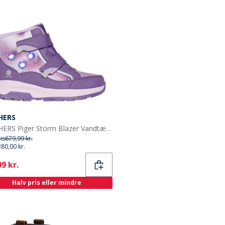
HERS
SKECHERS Piger Storm Blazer Vandtætte Sko Lilla
ris
679,99 kr.
380,00 kr.
ent
9 kr.
Halv pris eller mindre