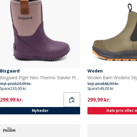
Bisgaard
Woden
Bisgaard Piger Neo Thermo Støvler Plum
Vejl. pris
529,99 kr.
Vejl. pris
848,99 kr.
Spare
230,00 kr.
Spare
549,00 kr.
Current
Current
299,99 kr.
299,99 kr.
Nyheder
Halv pris eller