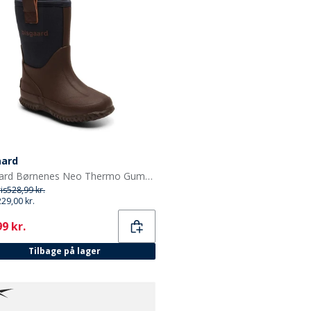
aard
Bisgaard Børnenes Neo Thermo Gummistøvler Blå
ris
528,99 kr.
229,00 kr.
ent
9 kr.
Tilbage på lager