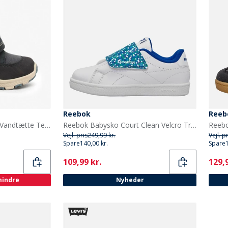
Reebok
Reeb
Bisgaard Børne Spencer Vandtætte Tex Støvler Navy
Reebok Babysko Court Clean Velcro Træningssko Hvid/Vector Blue/Vector Blue
Vejl. pris
249,99 kr.
Vejl. p
Spare
140,00 kr.
Spare
Current
Curr
109,99 kr.
129,9
 mindre
Nyheder