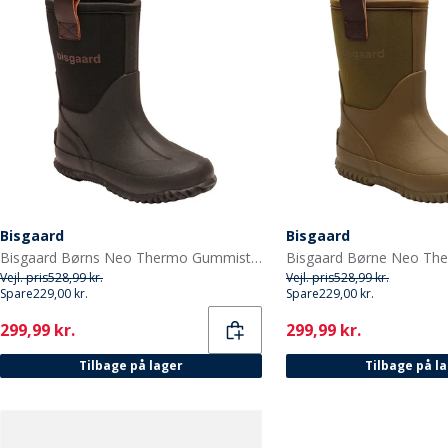
Bisgaard
Bisgaard
Bisgaard Børns Neo Thermo Gummistøvler Sort
Vejl. pris
528,99 kr.
Vejl. pris
528,99 kr.
Spare
229,00 kr.
Spare
229,00 kr.
Current
Current
299,99 kr.
299,99 kr.
Tilbage på lager
Tilbage på l