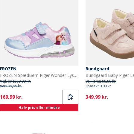
FROZEN
Bundgaard
FROZEN SpædBørn Piger Wonder Lysende Sko Multi
Vejl. pris
369,99 kr.
Vejl. pris
599,99 kr.
Var
199,99 kr.
Spare
250,00 kr.
Current
Current
169,99 kr.
349,99 kr.
Halv pris eller mindre