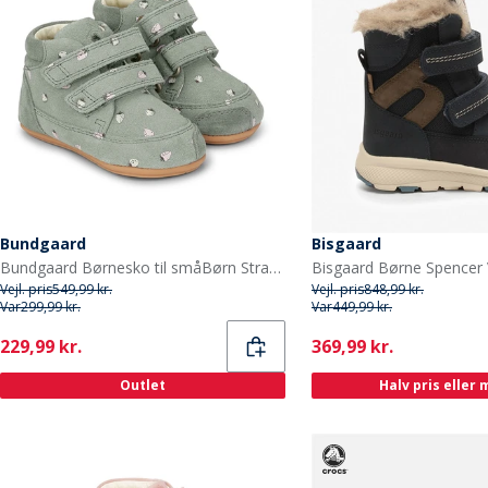
Bundgaard
Bisgaard
Bundgaard Børnesko til småBørn Strawberries
Vejl. pris
549,99 kr.
Vejl. pris
848,99 kr.
Var
299,99 kr.
Var
449,99 kr.
Current
Current
229,99 kr.
369,99 kr.
Outlet
Halv pris eller