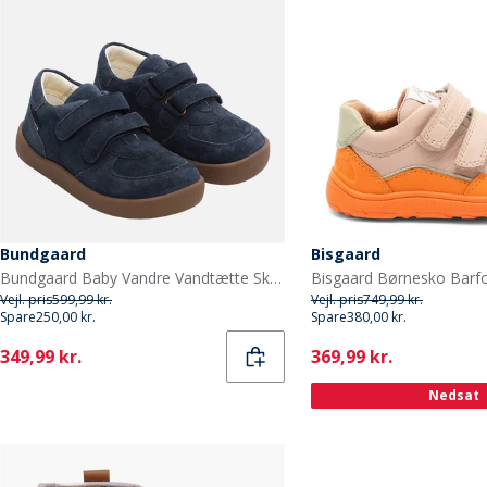
Bundgaard
Bisgaard
Bundgaard Baby Vandre Vandtætte Sko Navy
Vejl. pris
599,99 kr.
Vejl. pris
749,99 kr.
Spare
250,00 kr.
Spare
380,00 kr.
Current
Current
349,99 kr.
369,99 kr.
Nedsat