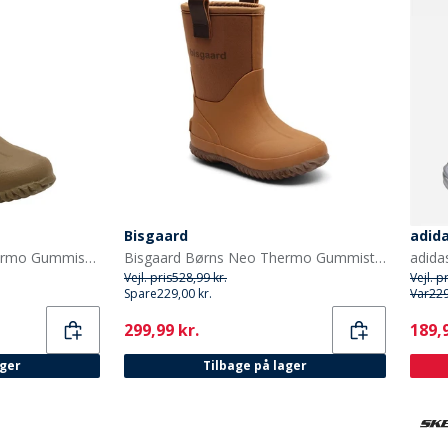
Bisgaard
adida
Bisgaard Børne Neo Thermo Gummistøvler Grøn
Bisgaard Børns Neo Thermo Gummistøvler Kamel
Vejl. pris
528,99 kr.
Vejl. p
Spare
229,00 kr.
Var
229
Current
Curr
299,99 kr.
189,9
ager
Tilbage på lager