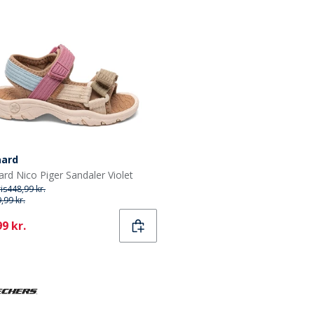
aard
ard Nico Piger Sandaler Violet
ris
448,99 kr.
,99 kr.
ent
9 kr.