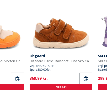
Bisgaard
SKEC
Bisgaard Børnesko Barfod Morten Orange
Bisgaard Børne Barfodet Luna Sko Cacao
Vejl. pris
749,99 kr.
Vejl. p
Spare
380,00 kr.
Spare
Current
Curr
369,99 kr.
299,9
Nedsat