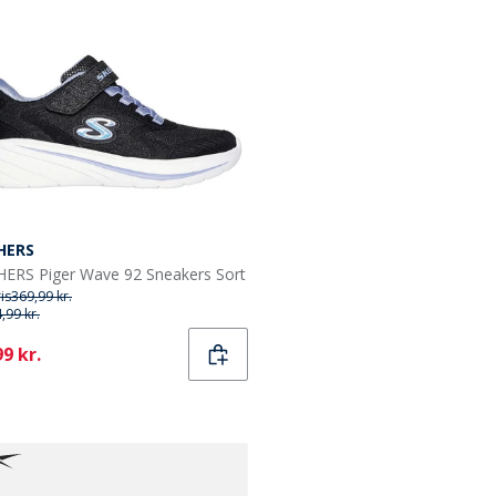
HERS
ERS Piger Wave 92 Sneakers Sort
ris
369,99 kr.
,99 kr.
ent
9 kr.