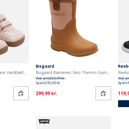
Bisgaard
Reeb
Bundgaard Baby Piger Lane Vandtætte Sko Old Rose Glitter
Bisgaard Børnenes Neo Thermo Gummistøvler Nud
Vejl. pris
529,99 kr.
Vejl. p
Spare
230,00 kr.
Spare
Current
Curr
299,99 kr.
119,9