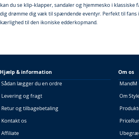
kan du se klip-klapper, sandaler og hjemmesko i klassiske f
dig drømme dig væk til spændende eventyr. Perfekt til fans i 
kærlighed til den ikoniske edderkopmand.
Hjælp & information
Om os
Sådan lægger du en ordre
MandM e
Levering og fragt
Om Style
Retur og tilbagebetaling
Produkt
Kontakt os
PriceRu
Affiliate
Ubegræn