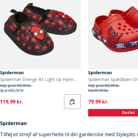
Spiderman
Spiderman
Spiderman Drenge RS Light Up Hjemmesko Sort/Rød
Vejl. pris
199,99 kr.
Vejl. pris
169,99 kr.
Spare
80,00 kr.
Var
99,99 kr.
Current
Current
119,99 kr.
79,99 kr.
Outlet
Spiderman
Tilføj et strejf af superhelte til din garderobe med Stylepit