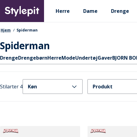
Skip
Primary departments
to
Herre
Dame
Drenge
main
content
navigationssti
Hjem
Spiderman
Spiderman
Hurtige links
Drenge
Drengebørn
Herre
Mode
Undertøj
Gaver
BJORN BO
Stilarter 4
Køn
Produkt