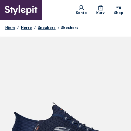
Skip
Primary departments
to
0
Konto
Kurv
Shop
main
content
navigationssti
Hjem
Herre
Sneakers
Skechers