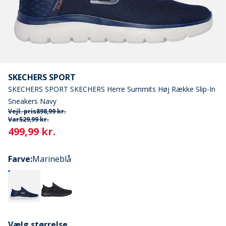
SKECHERS SPORT
SKECHERS SPORT SKECHERS Herre Summits Høj Række Slip-In
Sneakers Navy
Vejl. pris
898,99 kr.
Var
529,99 kr.
Current
499,99 kr.
Farve
:
Marineblå
Vælg størrelse