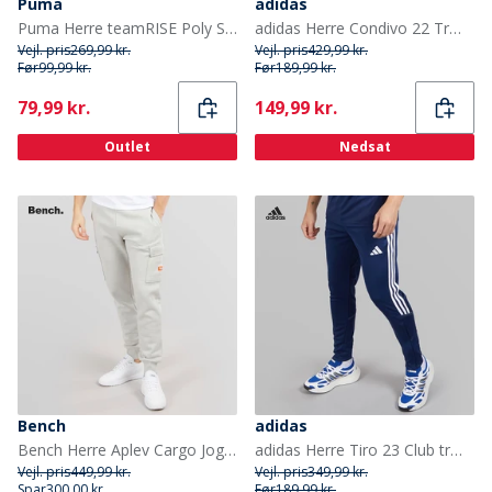
Puma
adidas
Puma Herre teamRISE Poly Sport træningsbukser Sort
adidas Herre Condivo 22 Træningsbukser Sort
Vejl. pris
269,99 kr.
Vejl. pris
429,99 kr.
Før
99,99 kr.
Før
189,99 kr.
Current
Current
79,99 kr.
149,99 kr.
Outlet
Nedsat
Bench
adidas
Bench Herre Aplev Cargo Joggingbukser Frost Grå
adidas Herre Tiro 23 Club træningsbukser Team Navy/Hvid
Vejl. pris
449,99 kr.
Vejl. pris
349,99 kr.
Spar
300,00 kr.
Før
189,99 kr.