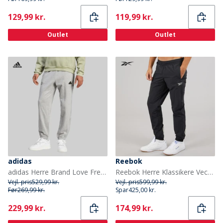
Current
Current
129,99 kr.
119,99 kr.
Outlet
Outlet
adidas
Reebok
adidas Herre Brand Love French Terry Joggers Medium Grey Heather
Reebok Herre Klassikere Vector Vævet Træningsbukser Night Black
Vejl. pris
529,99 kr.
Vejl. pris
599,99 kr.
Før
269,99 kr.
Spar
425,00 kr.
Current
Current
229,99 kr.
174,99 kr.