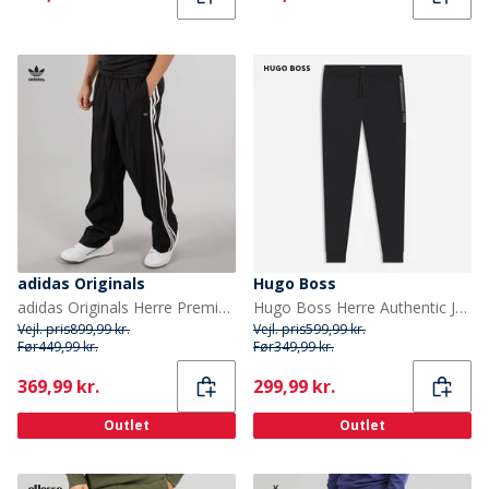
adidas Originals
Hugo Boss
adidas Originals Herre Premium Originals Løse Track Bukser Sort
Hugo Boss Herre Authentic Joggers Sort
Vejl. pris
899,99 kr.
Vejl. pris
599,99 kr.
Før
449,99 kr.
Før
349,99 kr.
Current
Current
369,99 kr.
299,99 kr.
Outlet
Outlet