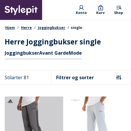
Skip
Primary departments
to
0
Konto
Kurv
Shop
main
content
navigationssti
Hjem
Herre
Joggingbukser
single
Herre Joggingbukser single
Hurtige links
Joggingbukser
Avant Garde
Mode
Stilarter 81
Filtrer og sorter