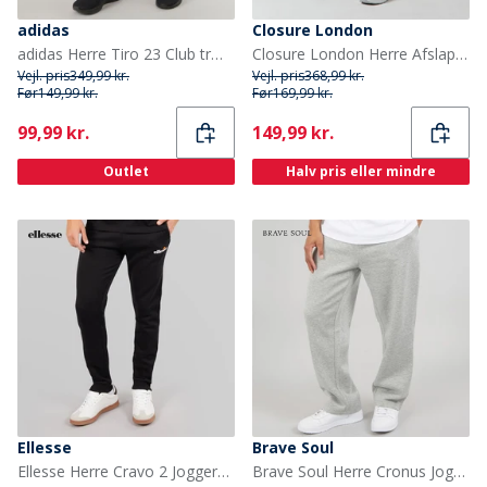
adidas
Closure London
adidas Herre Tiro 23 Club træningsbukser Sort/Hvid
Closure London Herre Afslappede Joggingbukser med Åben Kant Lys Gråmeleret
Vejl. pris
349,99 kr.
Vejl. pris
368,99 kr.
Før
149,99 kr.
Før
169,99 kr.
Current
Current
99,99 kr.
149,99 kr.
Outlet
Halv pris eller mindre
Ellesse
Brave Soul
Ellesse Herre Cravo 2 Joggers Sort
Brave Soul Herre Cronus Joggingbukser Grå