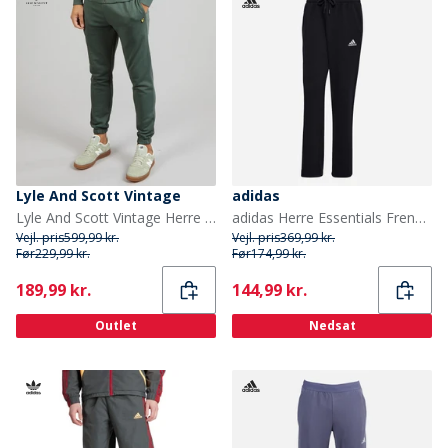
Lyle And Scott Vintage
adidas
Lyle And Scott Vintage Herre Slim Fit Joggers Green Mercurial
adidas Herre Essentials French Terry Joggingbukser Legend Ink
Vejl. pris
599,99 kr.
Vejl. pris
369,99 kr.
Før
229,99 kr.
Før
174,99 kr.
Current
Current
189,99 kr.
144,99 kr.
Outlet
Nedsat