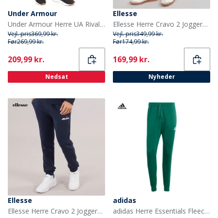
Under Armour
Ellesse
Under Armour Herre UA Rival Fleece Joggingbukser Sort/Hvid
Ellesse Herre Cravo 2 Joggers Light Grey Marl
Vejl. pris
369,99 kr.
Vejl. pris
349,99 kr.
Før
269,99 kr.
Før
174,99 kr.
Current
Current
209,99 kr.
169,99 kr.
Nedsat
Nyheder
Ellesse
adidas
Ellesse Herre Cravo 2 Joggers Navy
adidas Herre Essentials Fleece Tapered Joggebukser Collegiate Green