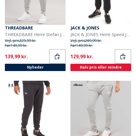
THREADBARE
JACK & JONES
THREADBARE Herre Stefan Joggingbukser Grå Melering
JACK & JONES Herre Speed Joggers Sort
Vejl. pris
329,99 kr.
Vejl. pris
269,99 kr.
Før
149,99 kr.
Før
149,99 kr.
Current
Current
139,99 kr.
129,99 kr.
Nyheder
Halv pris eller mindre