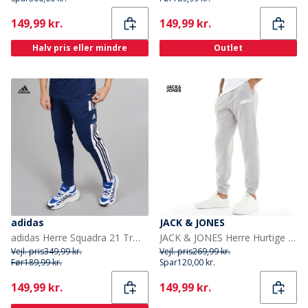
Current
Current
149,99 kr.
149,99 kr.
Halv pris eller mindre
Outlet
adidas
JACK & JONES
adidas Herre Squadra 21 Træningsbukser Navy/Hvid
JACK & JONES Herre Hurtige Joggingbukser Legering
Vejl. pris
349,99 kr.
Vejl. pris
269,99 kr.
Før
189,99 kr.
Spar
120,00 kr.
Current
Current
149,99 kr.
149,99 kr.