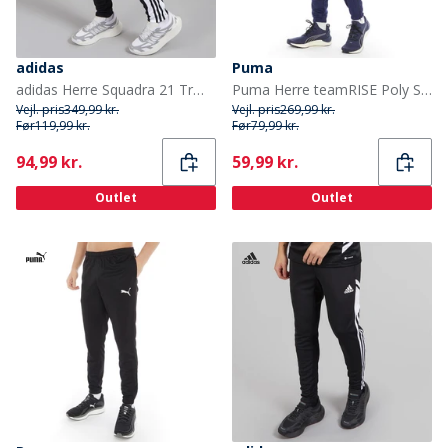
adidas
Puma
adidas Herre Squadra 21 Træningsbukser Sort/Hvid
Puma Herre teamRISE Poly Sport træningsbukser Blå
Vejl. pris
349,99 kr.
Vejl. pris
269,99 kr.
Før
119,99 kr.
Før
79,99 kr.
Current
Current
94,99 kr.
59,99 kr.
Outlet
Outlet