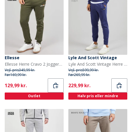
Ellesse
Lyle And Scott Vintage
Ellesse Herre Cravo 2 Joggers Khaki
Lyle And Scott Vintage Herre Slim Fit Joggers Deep Indigo
Vejl. pris
349,99 kr.
Vejl. pris
599,99 kr.
Før
169,99 kr.
Før
269,99 kr.
Current
Current
129,99 kr.
229,99 kr.
Outlet
Halv pris eller mindre