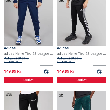
adidas
adidas
adidas Herre Tiro 23 League Vævede Træningsbukser Team Navy Blue
adidas Herre Tiro 23 League træningsbukser Sort
Vejl. pris
369,99 kr.
Vejl. pris
369,99 kr.
Før
189,99 kr.
Før
189,99 kr.
Current
Current
149,99 kr.
149,99 kr.
Outlet
Outlet