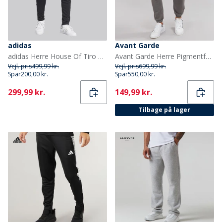
adidas
Avant Garde
adidas Herre House Of Tiro Cargo Track Bukser Sort/Hvid
Avant Garde Herre Pigmentfarvede Joggingbukser Stål
Vejl. pris
499,99 kr.
Vejl. pris
699,99 kr.
Spar
200,00 kr.
Spar
550,00 kr.
Current
Current
299,99 kr.
149,99 kr.
Tilbage på lager