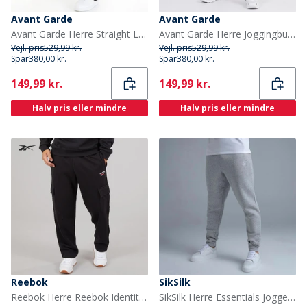
Avant Garde
Avant Garde
Avant Garde Herre Straight Leg Joggers Sort
Avant Garde Herre Joggingbukser Brun
Vejl. pris
529,99 kr.
Vejl. pris
529,99 kr.
Spar
380,00 kr.
Spar
380,00 kr.
Current
Current
149,99 kr.
149,99 kr.
Halv pris eller mindre
Halv pris eller mindre
Reebok
SikSilk
Reebok Herre Reebok Identity Lille Logo Cargo Bukser Sort/Hvid/Vector Red
SikSilk Herre Essentials Joggers Grey Marl