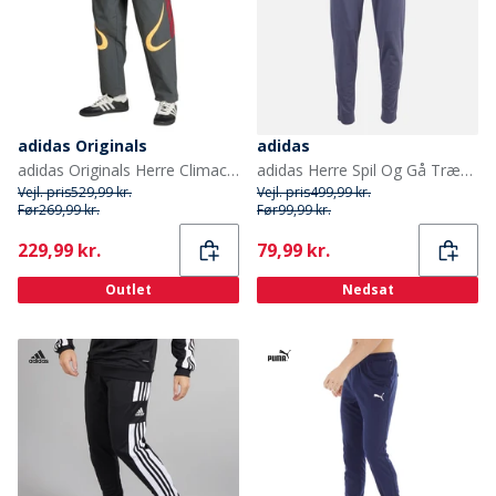
adidas Originals
adidas
adidas Originals Herre Climacool træningsbukser Grey Six/Flash Orange/Team Victory Red
adidas Herre Spil Og Gå Trænings 3 Stribede Joggers Shadow Navy
Vejl. pris
529,99 kr.
Vejl. pris
499,99 kr.
Før
269,99 kr.
Før
99,99 kr.
Current
Current
229,99 kr.
79,99 kr.
Outlet
Nedsat