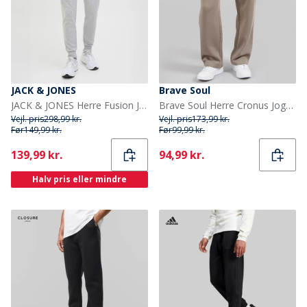
JACK & JONES
Brave Soul
JACK & JONES Herre Fusion Joggers Light Grey Melange
Brave Soul Herre Cronus Joggingbukser Brun
Vejl. pris
298,99 kr.
Vejl. pris
173,99 kr.
Før
149,99 kr.
Før
99,99 kr.
Current
Current
139,99 kr.
94,99 kr.
Halv pris eller mindre