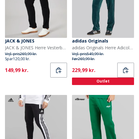
JACK & JONES
adidas Originals
JACK & JONES Herre Vesterbro Joggingbukser Med Åben Kant Sort/Hvid
adidas Originals Herre Adicolor Superstar Velour Træningsbukser Aurora Ivy
Vejl. pris
269,99 kr.
Vejl. pris
549,99 kr.
Spar
120,00 kr.
Før
269,99 kr.
Current
Current
149,99 kr.
229,99 kr.
Outlet