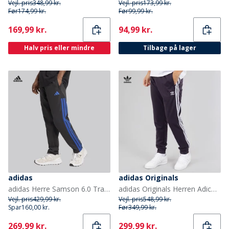
Vejl. pris
348,99 kr.
Vejl. pris
173,99 kr.
Før
174,99 kr.
Før
99,99 kr.
Current
Current
169,99 kr.
94,99 kr.
Halv pris eller mindre
Tilbage på lager
adidas
adidas Originals
adidas Herre Samson 6.0 Track Pants Sort/Royal Black
adidas Originals Herren Adicolour Classics Superstar Track Pants Aurora Black
Vejl. pris
429,99 kr.
Vejl. pris
548,99 kr.
Spar
160,00 kr.
Før
349,99 kr.
Current
Current
269,99 kr.
299,99 kr.