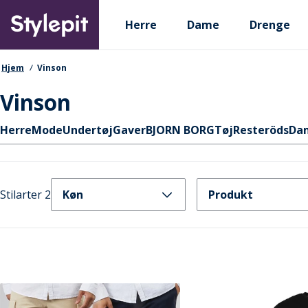
Skip
Primary departments
to
Herre
Dame
Drenge
main
content
navigationssti
Hjem
Vinson
Vinson
Hurtige links
Herre
Mode
Undertøj
Gaver
BJORN BORG
Tøj
Resteröds
Da
Stilarter 2
Køn
Produkt