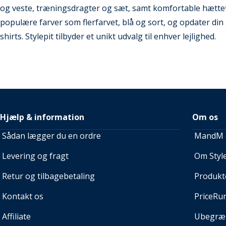
og veste, træningsdragter og sæt, samt komfortable hættet
populære farver som flerfarvet, blå og sort, og opdater din
shirts. Stylepit tilbyder et unikt udvalg til enhver lejlighed.
Hjælp & information
Om os
Sådan lægger du en ordre
MandM e
Levering og fragt
Om Style
Retur og tilbagebetaling
Produkt
Kontakt os
PriceRu
Affiliate
Ubegræn