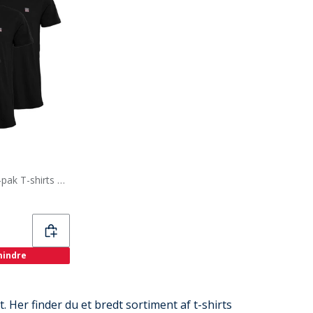
Vinson Herre Massimo 3-pak T-shirts Tap Shoe
 mindre
. Her finder du et bredt sortiment af t-shirts