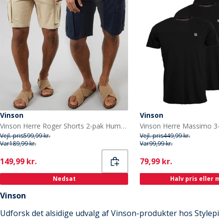
Vinson
Vinson
Vinson Herre Roger Shorts 2-pak Humus/Mørk Safir
Vejl. pris
599,99 kr.
Vejl. pris
449,99 kr.
Var
189,99 kr.
Var
99,99 kr.
Current
Current
149,99 kr.
79,99 kr.
Nedsat
Halv pris eller
Vinson
Udforsk det alsidige udvalg af Vinson-produkter hos Stylepit