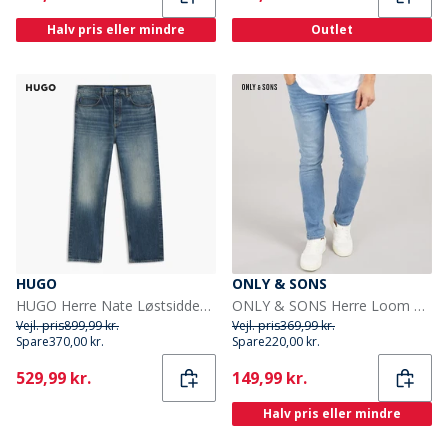
Halv pris eller mindre
Outlet
HUGO
ONLY & SONS
HUGO Herre Nate Løstsiddende Jeans Bright Blue
ONLY & SONS Herre Loom Slim Fit Jeans Medium Blue Denim
Vejl. pris
899,99 kr.
Vejl. pris
369,99 kr.
Spare
370,00 kr.
Spare
220,00 kr.
Current
Current
529,99 kr.
149,99 kr.
Halv pris eller mindre