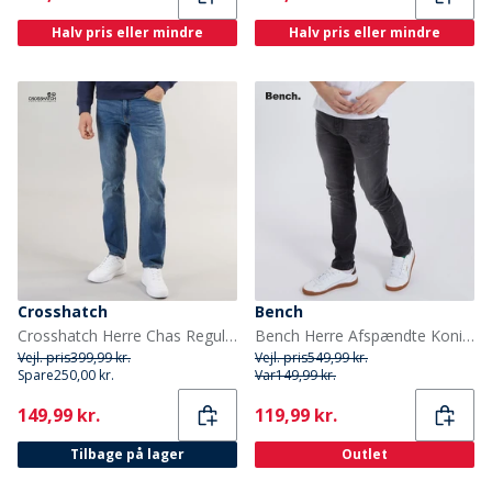
Halv pris eller mindre
Halv pris eller mindre
Crosshatch
Bench
Crosshatch Herre Chas Regular Fit Jeans Medium Vask
Bench Herre Afspændte Koniske Jeans Vintage Sort
Vejl. pris
399,99 kr.
Vejl. pris
549,99 kr.
Spare
250,00 kr.
Var
149,99 kr.
Current
Current
149,99 kr.
119,99 kr.
Tilbage på lager
Outlet