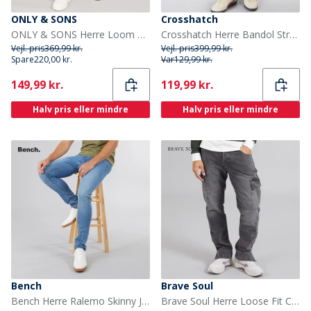
ONLY & SONS
Crosshatch
ONLY & SONS Herre Loom Slim Fit Jeans Washed Black
Crosshatch Herre Bandol Straight Fit Jeans Mørk Vask
Vejl. pris
369,99 kr.
Vejl. pris
399,99 kr.
Spare
220,00 kr.
Var
129,99 kr.
Current
Current
149,99 kr.
119,99 kr.
Halv pris eller mindre
Halv pris eller mindre
Bench
Brave Soul
Bench Herre Ralemo Skinny Jeans Midwash
Brave Soul Herre Loose Fit Cargo Jeans Grå