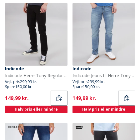
Indicode
Indicode
Indicode Herre Tony Regular Fit Jeans Ultra Sort
Indicode Jeans til Herre Tony Regular Fit Blå Vask
Vejl. pris
299,99 kr.
Vejl. pris
299,99 kr.
Spare
150,00 kr.
Spare
150,00 kr.
Current
Current
149,99 kr.
149,99 kr.
Halv pris eller mindre
Halv pris eller mindre