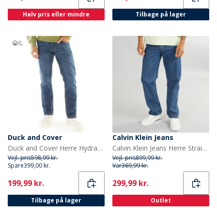
Halv pris eller mindre
Tilbage på lager
Duck and Cover
Calvin Klein Jeans
Duck and Cover Herre Hydras Jeans Med Lige Ben Blå
Calvin Klein Jeans Herre Straight Jeans Pacifico
Vejl. pris
598,99 kr.
Vejl. pris
899,99 kr.
Spare
399,00 kr.
Var
369,99 kr.
Current
Current
199,99 kr.
299,99 kr.
Tilbage på lager
Outlet