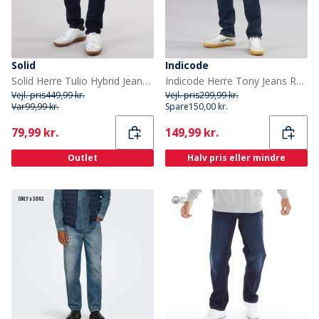
Solid
Indicode
Solid Herre Tulio Hybrid Jeans Med Lige Ben Blå
Indicode Herre Tony Jeans Regular Fit Iconic Blå
Vejl. pris
449,99 kr.
Vejl. pris
299,99 kr.
Var
99,99 kr.
Spare
150,00 kr.
Current
Current
79,99 kr.
149,99 kr.
Outlet
Halv pris eller mindre