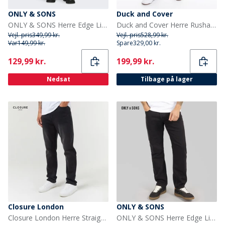
ONLY & SONS
Duck and Cover
ONLY & SONS Herre Edge Lige Jeans Medium Blue Denim
Duck and Cover Herre Rushawn Jeans med afslappet pasform Mørk vask
Vejl. pris
349,99 kr.
Vejl. pris
528,99 kr.
Var
149,99 kr.
Spare
329,00 kr.
Current
Current
129,99 kr.
199,99 kr.
Nedsat
Tilbage på lager
Closure London
ONLY & SONS
Closure London Herre Straight Fit Jeans Sort
ONLY & SONS Herre Edge Lige Pasform Jeans Black Denim