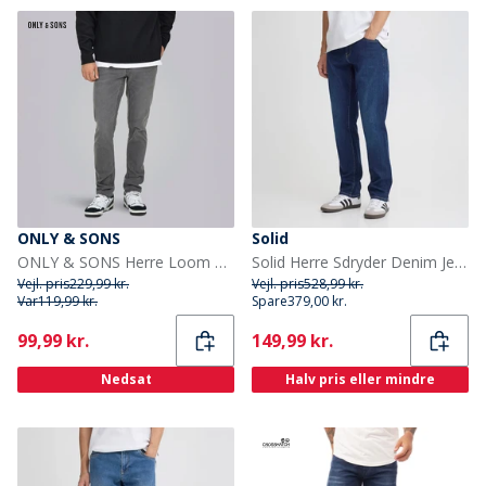
ONLY & SONS
Solid
ONLY & SONS Herre Loom Box Jeans Grey Denim
Solid Herre Sdryder Denim Jeans Dark Blue Denim
Vejl. pris
229,99 kr.
Vejl. pris
528,99 kr.
Var
119,99 kr.
Spare
379,00 kr.
Current
Current
99,99 kr.
149,99 kr.
Nedsat
Halv pris eller mindre