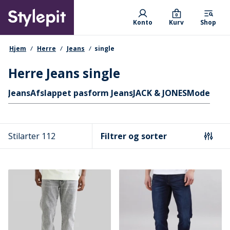
Skip
Primary departments
to
0
Konto
Kurv
Shop
main
content
navigationssti
Hjem
Herre
Jeans
single
Herre Jeans single
Hurtige links
Jeans
Afslappet pasform Jeans
JACK & JONES
Mode
Stilarter 112
Filtrer og sorter