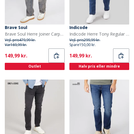
Brave Soul
Indicode
Brave Soul Herre Joiner Carpenter Løstsiddende Jeans Mb Blå Vask
Indicode Herre Tony Regular Fit Jeans Medium Indigo
Vejl. pris
479,99 kr.
Vejl. pris
299,99 kr.
Var
169,99 kr.
Spare
150,00 kr.
Current
Current
149,99 kr.
149,99 kr.
Outlet
Halv pris eller mindre