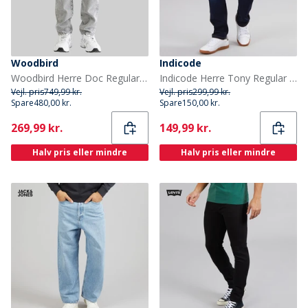
Woodbird
Indicode
Woodbird Herre Doc Regular Tapered Jeans Grå
Indicode Herre Tony Regular Fit Jeans Mørkeblå
Vejl. pris
749,99 kr.
Vejl. pris
299,99 kr.
Spare
480,00 kr.
Spare
150,00 kr.
Current
Current
269,99 kr.
149,99 kr.
Halv pris eller mindre
Halv pris eller mindre