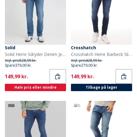
Solid
Crosshatch
Solid Herre Sdryder Denim Jeans Middle Vintage Blue Denim
Crosshatch Herre Barbeck Slim Fit Jeans Mørk Vask
Vejl. pris
528,99 kr.
Vejl. pris
428,99 kr.
Spare
379,00 kr.
Spare
279,00 kr.
Current
Current
149,99 kr.
149,99 kr.
Halv pris eller mindre
Tilbage på lager