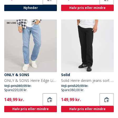
Nyheder
Halv pris eller mindre
ONLY & SONS
Solid
ONLY & SONS Herre Edge Lige Pasform Jeans Medium Blue Denim
Solid Herre denim jeans sort denim
Vejl. pris
369,99 kr.
Vejl. pris
529,99 kr.
Spare
220,00 kr.
Spare
380,00 kr.
Current
Current
149,99 kr.
149,99 kr.
Halv pris eller mindre
Halv pris eller mindre