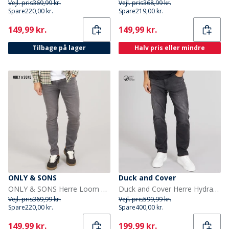
Vejl. pris
369,99 kr.
Vejl. pris
368,99 kr.
Spare
220,00 kr.
Spare
219,00 kr.
Current
Current
149,99 kr.
149,99 kr.
Tilbage på lager
Halv pris eller mindre
ONLY & SONS
Duck and Cover
ONLY & SONS Herre Loom Slim Fit Jeans Grey Denim
Duck and Cover Herre Hydras Jeans Med Lige Ben Sort
Vejl. pris
369,99 kr.
Vejl. pris
599,99 kr.
Spare
220,00 kr.
Spare
400,00 kr.
Current
Current
149,99 kr.
199,99 kr.