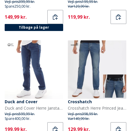
Vejl. pris
399,99 kr.
Vejl. pris
199,99 kr.
Spare
250,00 kr.
Var
129,99 kr.
Current
Current
149,99 kr.
119,99 kr.
Tilbage på lager
Duck and Cover
Crosshatch
Duck and Cover Herre Janstar Jeans Med Lige Ben Blå
Crosshatch Herre Princed Jeans med lige pasform Stenvasket
Vejl. pris
599,99 kr.
Vejl. pris
398,99 kr.
Spare
400,00 kr.
Var
149,99 kr.
Current
Current
199,99 kr.
129,99 kr.