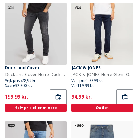
Duck and Cover
JACK & JONES
Duck and Cover Herre Duck And Cover Maylead Slim Jeans Sort
JACK & JONES Herre Glenn Original SQ 260 Noos Jeans Blue Denim
Vejl. pris
528,99 kr.
Vejl. pris
199,99 kr.
Spare
329,00 kr.
Var
119,99 kr.
Current
Current
199,99 kr.
94,99 kr.
Halv pris eller mindre
Outlet