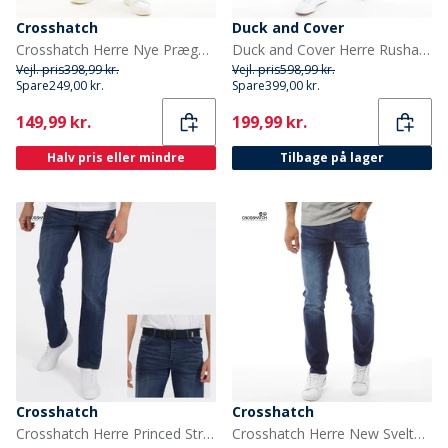
Crosshatch
Duck and Cover
Crosshatch Herre Nye Prægede Techno Straight Fit Jeans Mørk Vask
Duck and Cover Herre Rushawn Jeans med Afslappet Pasform Sort
Vejl. pris
398,99 kr.
Vejl. pris
598,99 kr.
Spare
249,00 kr.
Spare
399,00 kr.
Current
Current
149,99 kr.
199,99 kr.
Halv pris eller mindre
Tilbage på lager
Crosshatch
Crosshatch
Crosshatch Herre Princed Straight Fit Jeans Mørk Vask
Crosshatch Herre New Svelte Skinny Jeans Mørkvasket Denim