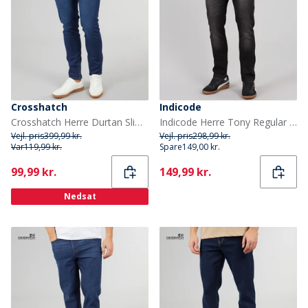
Crosshatch
Indicode
Crosshatch Herre Durtan Slim Fit Jeans Mørkevask
Indicode Herre Tony Regular Fit Jeans Sort
Vejl. pris
399,99 kr.
Vejl. pris
298,99 kr.
Var
119,99 kr.
Spare
149,00 kr.
Current
Current
99,99 kr.
149,99 kr.
Nedsat