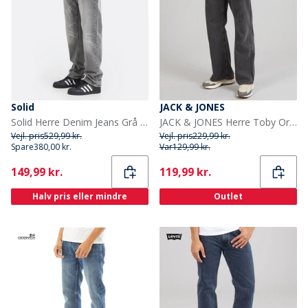
Solid
JACK & JONES
Solid Herre Denim Jeans Grå Denim
JACK & JONES Herre Toby Original 737 Flared Jeans Black Denim
Vejl. pris
529,99 kr.
Vejl. pris
229,99 kr.
Spare
380,00 kr.
Var
129,99 kr.
Current
Current
149,99 kr.
119,99 kr.
Halv pris eller mindre
Outlet