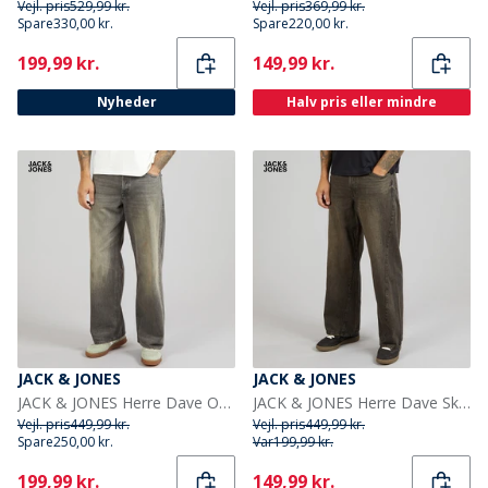
Vejl. pris
529,99 kr.
Vejl. pris
369,99 kr.
Spare
330,00 kr.
Spare
220,00 kr.
Current
Current
199,99 kr.
149,99 kr.
Nyheder
Halv pris eller mindre
JACK & JONES
JACK & JONES
JACK & JONES Herre Dave Original 573 Wide Jeans Black Denim
JACK & JONES Herre Dave Skewed 464 Wide Jeans Black Denim
Vejl. pris
449,99 kr.
Vejl. pris
449,99 kr.
Spare
250,00 kr.
Var
199,99 kr.
Current
Current
199,99 kr.
149,99 kr.