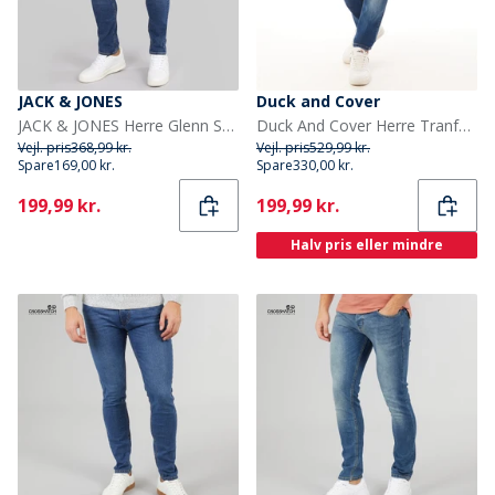
JACK & JONES
Duck and Cover
JACK & JONES Herre Glenn SQ 327 Slim Fit Jeans Blå
Duck And Cover Herre Tranfold Slim Fit Jeans Stonewash
Vejl. pris
368,99 kr.
Vejl. pris
529,99 kr.
Spare
169,00 kr.
Spare
330,00 kr.
Current
Current
199,99 kr.
199,99 kr.
Halv pris eller mindre