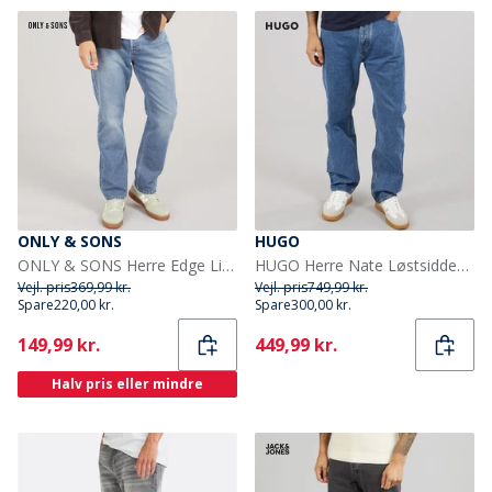
ONLY & SONS
HUGO
ONLY & SONS Herre Edge Lige Pasform Jeans Dark Blue Denim
HUGO Herre Nate Løstsiddende Jeans Bright Blue
Vejl. pris
369,99 kr.
Vejl. pris
749,99 kr.
Spare
220,00 kr.
Spare
300,00 kr.
Current
Current
149,99 kr.
449,99 kr.
Halv pris eller mindre